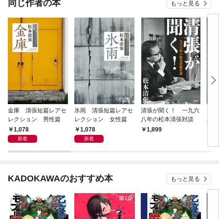
同じ作者の本
もっと見る
金庫 清張短篇レアセ
氷雨 清張短篇レアセ
清張が聞く！ 一九六
日光
レクション 男性篇
レクション 女性篇
八年の松本清張対談
版
1,078
1,078
1,899
9
新着
新着
KADOKAWAのおすすめ本
もっと見る