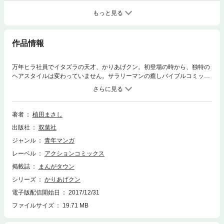
もっと見る
作品情報
万年ヒラ社員でイタズラの天才、かりあげクン。初登場の時から、独特の
ヘアスタイルは変わっていません。サラリーマンの癒しバイブルコミッ
ク、バブル期もリストラ時代も平常心でスィースィー。植田まさし、永遠
の笑宇宙。
著者
植田まさし
出版社
双葉社
ジャンル
青年マンガ
レーベル
アクションコミックス
掲載誌
まんがタウン
シリーズ
かりあげクン
電子版配信開始日
2017/12/31
ファイルサイズ
19.71 MB