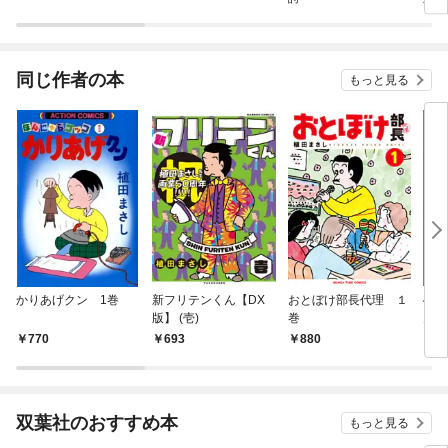
同じ作者の本
もっと見る
かりあげクン 1巻
新フリテンくん【DX
おとぼけ部長代理 １
40
版】 (壱)
巻
ん傑
770
693
880
1,
双葉社のおすすめ本
もっと見る