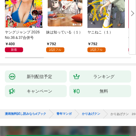
ヤングジャンプ 2026
妹は知っている（１）
ヤニねこ（１）
モー
No.36＆37合併号
6・3
日発
400
792
792
4
新着
試読フル
試読フル
新刊配信予定
ランキング
キャンペーン
無料
漫画無料試し読みならdブック
青年マンガ
かりあげクン
かりあげクン 20