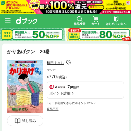
作品検索
カート
はじめての方へ
かりあげクン 20巻
植田まさし
マンガ
770
(税込)
7
pt
獲得
ポイント詳細
dカード利用でさらにポイント+2%
返品不可
試し読み