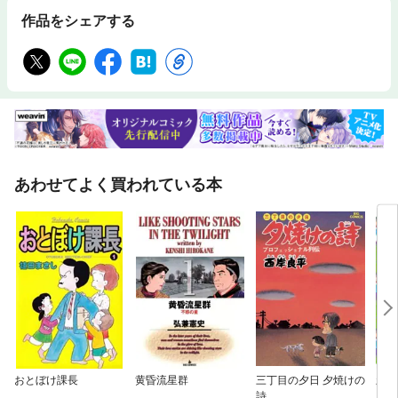
作品をシェアする
あわせてよく買われている本
おとぼけ課長
黄昏流星群
三丁目の夕日 夕焼けの
新フ
詩
版】