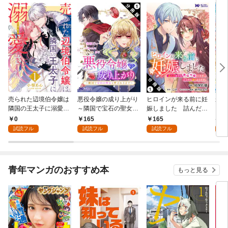
売られた辺境伯令嬢は
悪役令嬢の成り上がり
ヒロインが来る前に妊
かた
隣国の王太子に溺愛さ
～隣国で宝石の聖女と
娠しました 詰んだは
る理
れる 1
呼ばれるまで～（コミ
ずの悪役令嬢ですが、
0
165
165
9
ック） 分冊版 1
どうやら違うようです
試読フル
試読フル
試読フル
試
（コミック） 分冊版 1
青年マンガのおすすめ本
もっと見る