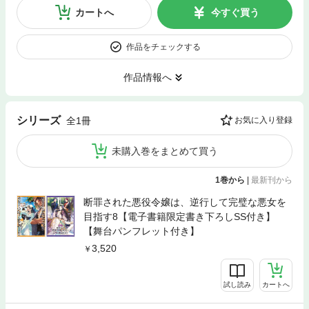
カートへ
今すぐ買う
作品をチェックする
作品情報へ
シリーズ
全1冊
お気に入り登録
未購入巻をまとめて買う
1巻から
|
最新刊から
断罪された悪役令嬢は、逆行して完璧な悪女を
目指す8【電子書籍限定書き下ろしSS付き】
【舞台パンフレット付き】
3,520
試し読み
カートへ