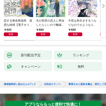
恋する救命救急医 迷
夫が前世の恋人に再会
今世は長生きするつも
話し
惑な純情【電子オリジ
したらしいので離縁し
りなのでさようなら
でし
ナル】
ます
605
880
880
1,
新着
新着
新着
新刊配信予定
ランキング
キャンペーン
無料
漫画無料試し読みならdブック
女性向けラノベ
断罪された悪役令嬢は、逆行して完
アプリならもっと便利で快適に！