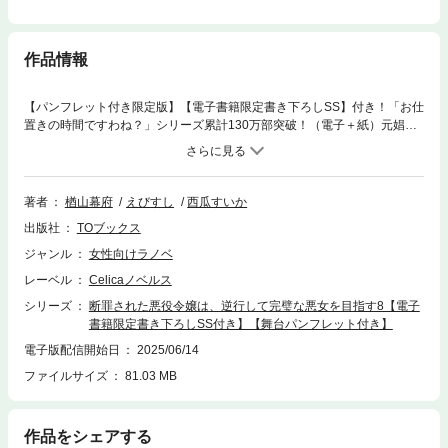
作品情報
【パンフレット付き限定版】【電子書籍限定書き下ろしSS】付き！「お仕
置きの時間ですわね？」シリーズ累計130万部突破！（電子＋紙）元娼婦
の令嬢が「悪」で「正義」を貫く、痛快ラブファンタジー！ 書き下ろし
番外編収録！聖女・フェルミナの手により、クラウディアは突如、魔女と
して捕えられた。時を逆行したという意味では、紛う方なき『魔女』であ
る。だが、罪状は黒魔術に傾倒して、民を荒廃させたというもの。幽閉先
著者
楢山幕府
えびすし
西瓜すいか
へ輸送される途中、ルキの暗躍によって拘束を逃れた彼女は、商人に扮し
出版社
TOブックス
て港町に潜伏することに。表立ってシルヴェスターと連絡も取れぬまま、
各地で起きる暴動、暴動の裏に見え隠れする「違法な薬」の調査へと乗り
ジャンル
女性向けラノベ
出していく。その先で動きを同じくする海賊に遭遇し──「お仕置きの時
レーベル
Celicaノベルス
間ですわね？」 聖女祭で異端審問が宣言され、ついに魔女裁判が動き出
す！【パンフレット情報】舞台「断罪された悪役令嬢は、逆行して完璧な
シリーズ
断罪された悪役令嬢は、逆行して完璧な悪女を目指す8【電子
悪女を目指す」公演パンフレットが電子書籍で登場！公演案内＜期間＞20
書籍限定書き下ろしSS付き】【舞台パンフレット付き】
25年3月26日（水）～3月30日（日）＜会場＞CBGKシブゲキ!!【CAST】
電子版配信開始日
2025/06/14
込山榛香黒木文貴鈴木祐大／春咲暖／高橋みのり一之瀬優／西井万理那／
ファイルサイズ
81.03 MB
黒澤胤也(9bic)／湯本亜美長濱慎矢野冬馬／依光希空(tasty rose)／椎野コ
ウスケ／蒼生みなみ／平田彩華〈日替わりゲスト〉三上義貴（甘党男子）
／成瀬敦志（甘党男子）／菅井義久（甘党男子）／ 和泉颯人(9bic)／ 春斗
（収録内容）断罪された悪役令嬢は、逆行して完璧な悪女を目指す8【電
作品をシェアする