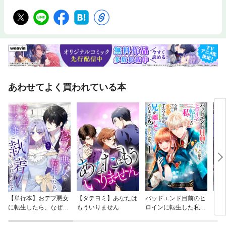
子書籍限定書き下ろしSS付き】舞台「断罪された悪役令嬢は、逆行して完
璧な悪女を目指す」 公演パンフレット
あわせてよく買われている本
【単行本】おデブ悪女
【タテヨミ】あなたは
バッドエンド目前のヒ
【タ
に転生したら、なぜか
もういりません
ロインに転生した私、
リ〜
ラスボス王子様に執着
今世では恋愛するつも
されています
りがチートな兄が離し