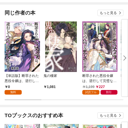
てくれません！？@C
OMIC
同じ作者の本
もっと見る
【単話版】断罪された
鬼の棲家
断罪された悪役令嬢
断罪
悪役令嬢は、逆行して
は、逆行して完璧な悪
は、
完璧な悪女を目指す@
女を目指す【電子書籍
女を
0
1,199
227
1,081
7
COMIC 第1話
限定書き下ろしSS付
ロジ
無料
試読フル
割引
き】
TOブックスのおすすめ本
もっと見る