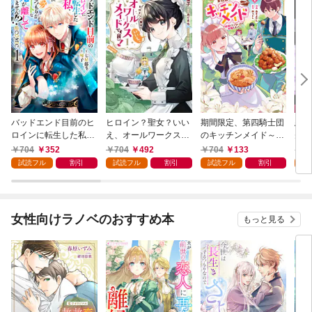
バッドエンド目前のヒ
ヒロイン？聖女？いい
期間限定、第四騎士団
悪党
ロインに転生した私、
え、オールワークスメ
のキッチンメイド～結
先も
今世では恋愛するつも
イドです（誇）！@C
婚したくないので就職
令嬢
704
352
704
492
704
133
7
りがチートな兄が離し
OMIC 第1巻
しました～@COMIC
ラン
試読フル
割引
試読フル
割引
試読フル
割引
試
てくれません！？@C
第1巻【描き下ろし漫
の溺
OMIC 第1巻
画特典付き】
@C
女性向けラノベのおすすめ本
もっと見る