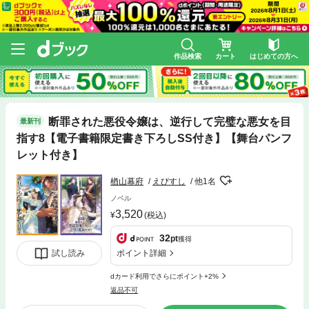
作品検索
カート
はじめての方へ
断罪された悪役令嬢は、逆行して完璧な悪女を目
最新刊
指す8【電子書籍限定書き下ろしSS付き】【舞台パンフ
レット付き】
楢山幕府
えびすし
他1名
ノベル
3,520
(税込)
32
pt
獲得
ポイント詳細
試し読み
dカード利用でさらにポイント+2%
返品不可