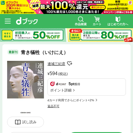
作品検索
カート
はじめての方へ
青き犠牲（いけにえ）
最新刊
連城三紀彦
594
(税込)
5
pt
獲得
ポイント詳細
dカード利用でさらにポイント+2%
返品不可
試し読み