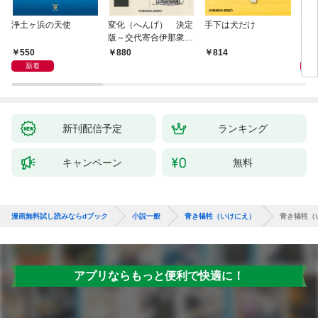
浄土ヶ浜の天使
変化（へんげ） 決定
手下は犬だけ
マリ
版～交代寄合伊那衆異
聞（1）～
550
1,
880
814
新着
新刊配信予定
ランキング
キャンペーン
無料
漫画無料試し読みならdブック
小説一般
青き犠牲（いけにえ）
青き犠牲（
アプリならもっと便利で快適に！