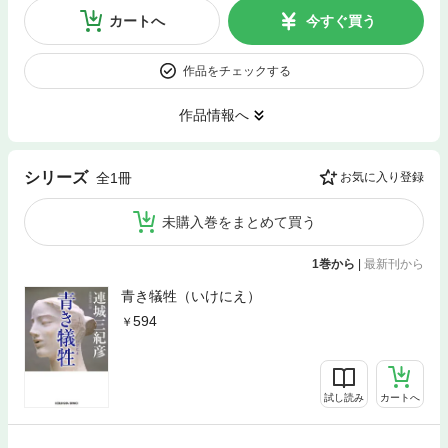
カートへ
今すぐ買う
作品をチェックする
作品情報へ
シリーズ
全1冊
お気に入り登録
未購入巻をまとめて買う
1巻から
|
最新刊から
青き犠牲（いけにえ）
594
試し読み
カートへ