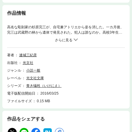
作品情報
高名な彫刻家の杉原完三が、自宅兼アトリエから姿を消した。一カ月後、
完三は武蔵野の林から遺体で発見された。犯人は誰なのか。高校3年生の
息子・鉄男の出生の秘密、美貌の母と鉄男の異常な関係など、杉原家の抱
える歪んだ家族関係が明らかになり、容疑は息子の鉄男に向けられるが、
仰天の顛末とは――。「ギリシャ悲劇」を絡めた連城三紀彦初期の傑作長
編ミステリー。
著者
連城三紀彦
出版社
光文社
ジャンル
小説一般
レーベル
光文社文庫
シリーズ
青き犠牲（いけにえ）
電子版配信開始日
2016/03/25
ファイルサイズ
0.15 MB
作品をシェアする