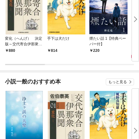
変化（へんげ） 決定
手下は犬だけ
煙たい話 1【特典ペー
マリ
版～交代寄合伊那衆異
パー付】
聞（1）～
1,
880
814
220
小説一般のおすすめ本
もっと見る