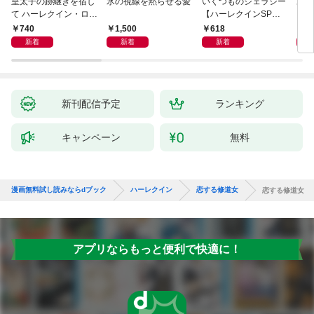
皇太子の跡継ぎを宿し
氷の視線を黙らせる愛
いくつものジェラシー
あの
て ハーレクイン・ロマ
【ハーレクインSP文
レク
ンス～純潔のシンデレ
庫版】
プレ
740
1,500
618
7
ラ～
レア
新着
新着
新着
クシ
イン
シリ
新刊配信予定
ランキング
キャンペーン
無料
漫画無料試し読みならdブック
ハーレクイン
恋する修道女
恋する修道女
アプリならもっと便利で快適に！