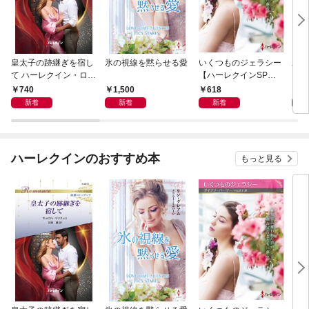
皇太子の跡継ぎを宿し
氷の視線を黙らせる愛
いくつものジェラシー
あの
て ハーレクイン・ロマ
【ハーレクインSP文
レク
ンス～純潔のシンデレ
庫版】
プレ
740
1,500
618
7
ラ～
レア
新着
新着
新着
クシ
イン
シリ
ハーレクインのおすすめ本
もっと見る