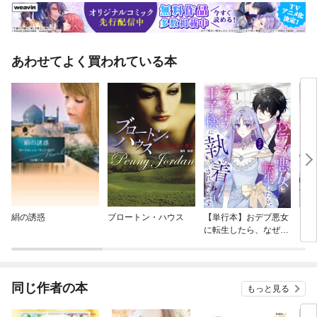
あわせてよく買われている本
絹の誘惑
ブロートン・ハウス
【単行本】おデブ悪女
【タ
に転生したら、なぜか
もう
ラスボス王子様に執着
されています
同じ作者の本
もっと見る