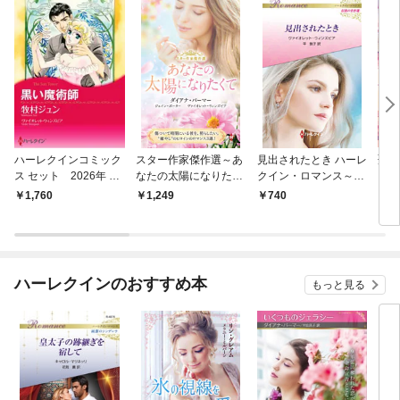
ハーレクインコミック
スター作家傑作選～あ
見出されたとき ハーレ
聖女
ス セット 2026年 vo
なたの太陽になりたく
クイン・ロマンス～伝
ン文
l.928
て～
説の名作選～【ハーレ
1,760
1,249
740
7
クイン・ロマンス版】
ハーレクインのおすすめ本
もっと見る