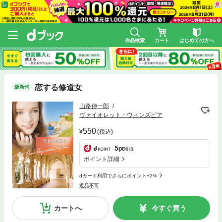
作品検索
カート
はじめての方へ
恋する修道女
最新刊
山路伸一郎
ヴァイオレット・ウィンズピア
550
(税込)
5
pt
獲得
ポイント詳細
dカード利用でさらにポイント+2%
返品不可
カートへ
今すぐ買う