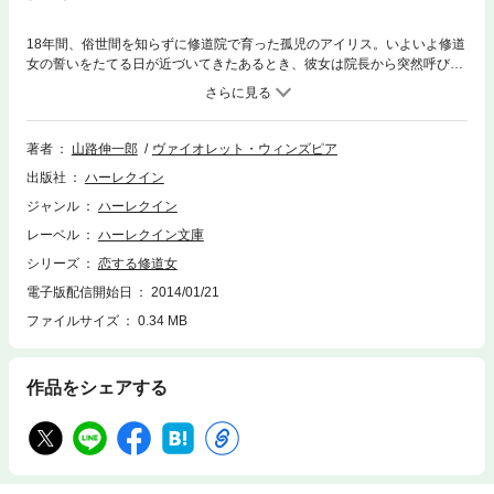
18年間、俗世間を知らずに修道院で育った孤児のアイリス。いよいよ修道
女の誓いをたてる日が近づいてきたあるとき、彼女は院長から突然呼びだ
され、驚くべきことを告げられる。ギリシアの大富豪ゾナーの屋敷にしば
らく滞在し、彼の息子の家庭教師をするようにというのだ。初めて知る贅
沢な暮らしに罪悪感を覚えるアイリスだったが、何より彼女を恐れさせた
のは、男らしいゾナーの存在だった。なんて罪深い人。そばにいるだけで
著者
山路伸一郎
ヴァイオレット・ウィンズピア
私の心はかき乱されてしまう。必死に抗うアイリスを試すかのように神は
出版社
ハーレクイン
さらなる試練を与え……。
ジャンル
ハーレクイン
レーベル
ハーレクイン文庫
シリーズ
恋する修道女
電子版配信開始日
2014/01/21
ファイルサイズ
0.34 MB
作品をシェアする