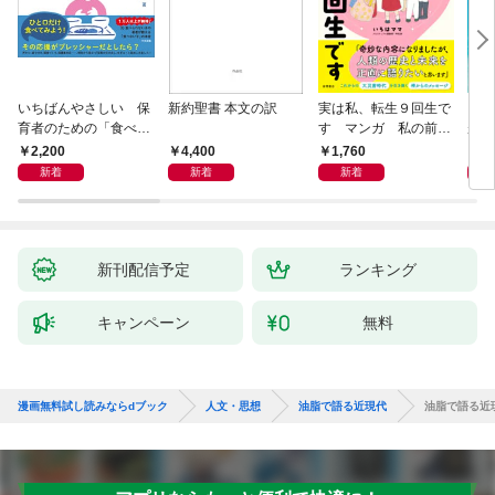
いちばんやさしい 保
新約聖書 本文の訳
実は私、転生９回生で
自閉
育者のための「食べな
す マンガ 私の前世
が小
い子」サポートＢＯＯ
物語
あう
2,200
4,400
1,760
2,
Ｋ 偏食・少食のお悩
新着
新着
新着
み解決！
新刊配信予定
ランキング
キャンペーン
無料
漫画無料試し読みならdブック
人文・思想
油脂で語る近現代
油脂で語る近