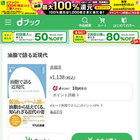
作品検索
カート
はじめての方へ
油脂で語る近現代
赤嶺淳
1,138
(税込)
10
pt
獲得
ポイント詳細
dカード利用でさらにポイント+2%
返品不可