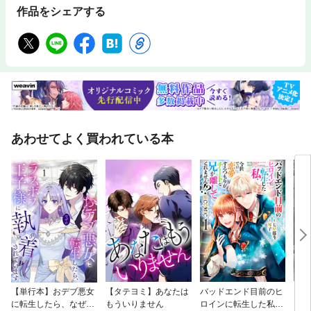
作品をシェアする
あわせてよく買われている本
【単行本】おデブ悪女
【タテヨミ】あなたは
バッドエンド目前のヒ
【タ
に転生したら、なぜか
もういりません
ロインに転生した私、
リ〜