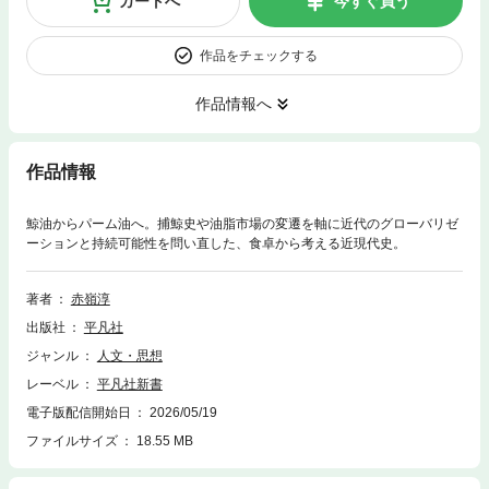
カートへ
今すぐ買う
作品をチェックする
作品情報へ
作品情報
鯨油からパーム油へ。捕鯨史や油脂市場の変遷を軸に近代のグローバリゼ
ーションと持続可能性を問い直した、食卓から考える近現代史。
著者
赤嶺淳
出版社
平凡社
ジャンル
人文・思想
レーベル
平凡社新書
電子版配信開始日
2026/05/19
ファイルサイズ
18.55 MB