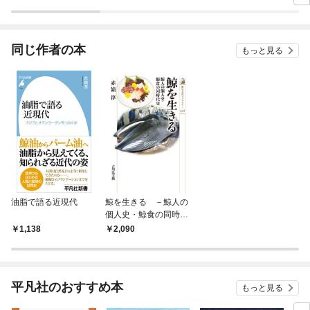
ラスボス王子様に執着
今世では恋愛するつも
されています
りがチートな兄が離し
てくれません！？@C
OMIC
同じ作者の本
もっと見る
油脂で語る近現代
鯨を生きる －鯨人の
個人史・鯨食の同時代
史－
1,138
2,090
平凡社のおすすめ本
もっと見る