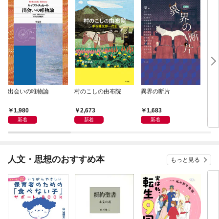
出会いの唯物論
村のこしの由布院
異界の断片
地域
1,980
2,673
1,683
1,
新着
新着
新着
人文・思想のおすすめ本
もっと見る