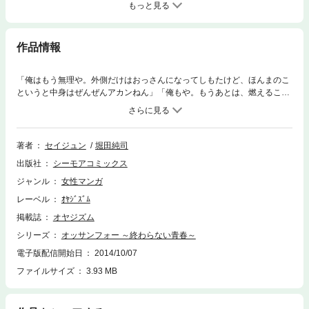
もっと見る
作品情報
「俺はもう無理や。外側だけはおっさんになってしもたけど、ほんまのこ
というと中身はぜんぜんアカンねん」「俺もや。もうあとは、燃えること
だけやりたいねん。どうなってもええ」負の情熱で腹をくくった大阪のオ
ッサン4人が、市政の大物相手に大型詐欺を仕掛ける！ 狙うはカネか、そ
れとも女の心か！？ 大人にはどうしてもなりきれないが、ここで一発、大
仕事をやってこましたれ！！ 【オヤジズム】
著者
セイジュン
堀田純司
出版社
シーモアコミックス
ジャンル
女性マンガ
レーベル
ｵﾔｼﾞｽﾞﾑ
掲載誌
オヤジズム
シリーズ
オッサンフォー ～終わらない青春～
電子版配信開始日
2014/10/07
ファイルサイズ
3.93 MB