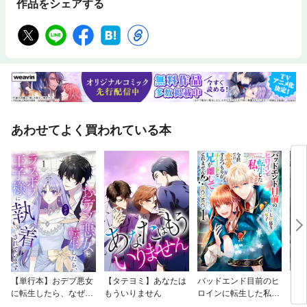
作品をシェアする
あわせてよく買われている本
【単行本】おデブ悪女
【タテヨミ】あなたは
バッドエンド目前のヒ
【タ
に転生したら、なぜか
もういりません
ロインに転生した私、
リ〜
ラスボス王子様に執着
今世では恋愛するつも