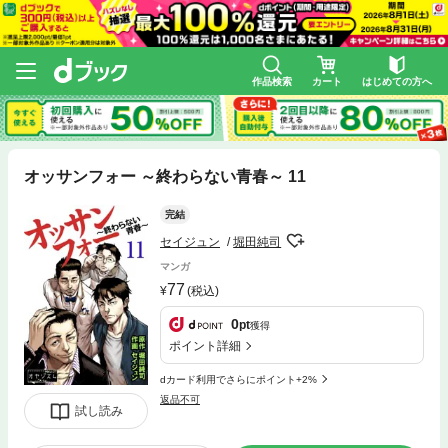
作品検索
カート
はじめての方へ
オッサンフォー ～終わらない青春～ 11
完結
セイジュン
堀田純司
マンガ
77
(税込)
0
pt
獲得
ポイント詳細
dカード利用でさらにポイント+2%
返品不可
試し読み