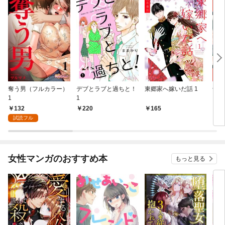
奪う男（フルカラー）
デブとラブと過ちと！
東郷家へ嫁いだ話 1
十億
1
1
ちの
132
220
165
1
試読フル
女性マンガのおすすめ本
もっと見る