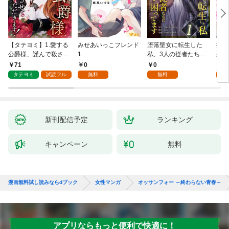
【タテヨミ】1.愛する
みせあいっこフレンド
堕落聖女に転生した
授か
公爵様、謹んで殺させ
1
私、3人の従者たちに
身籠
ていただきます！
抱かれて困ってます 第
して
71
0
0
2
1話
タテヨミ
試読フル
無料
無料
試
新刊配信予定
ランキング
キャンペーン
無料
漫画無料試し読みならdブック
女性マンガ
オッサンフォー ～終わらない青春～
アプリならもっと便利で快適に！