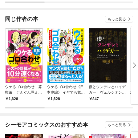
されています
りがチートな兄が離し
てくれません！？@C
OMIC
同じ作者の本
もっと見る
ウケるゴロ合わせ 算
ウケるゴロ合わせ《日
僕とツンデレとハイデ
スゴ
数編 ぐんぐん覚えて
本史編》 イヤでも覚え
ガー ヴェルシオン・
誌」
算数が好きになる31項
る基本重要事項98
アドレサンス
1,628
1,628
847
6
シーモアコミックスのおすすめ本
もっと見る