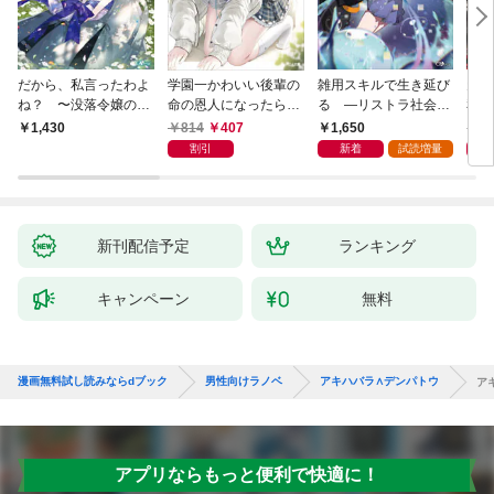
だから、私言ったわよ
学園一かわいい後輩の
雑用スキルで生き延び
天才
ね？ 〜没落令嬢の案
命の恩人になったら、
る —リストラ社会人
私の
外楽しい領地改革〜
通い妻になって関係を
のソロダンジョン攻略
戻っ
814
407
1,650
1,
1,430
迫ってくる。
記—
して
割引
新着
試読増量
新刊配信予定
ランキング
キャンペーン
無料
漫画無料試し読みならdブック
男性向けラノベ
アキハバラ∧デンパトウ
ア
アプリならもっと便利で快適に！