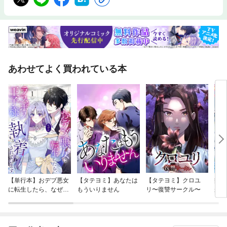
あわせてよく買われている本
【単行本】おデブ悪女
【タテヨミ】あなたは
【タテヨミ】クロユ
病弱
に転生したら、なぜか
もういりません
リ〜復讐サークル〜
が、
ラスボス王子様に執着
ぎて
されています
たち
ね！