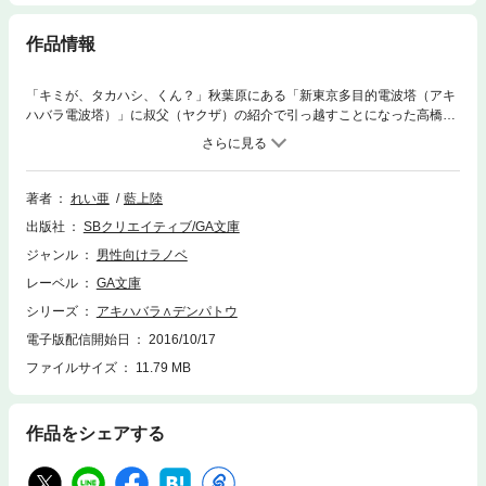
作品情報
「キミが、タカハシ、くん？」秋葉原にある「新東京多目的電波塔（アキ
ハバラ電波塔）」に叔父（ヤクザ）の紹介で引っ越すことになった高橋
（浪人）は、そこで「異世界の勇者」と出会う――。電波塔の最上階にあ
るマンションの住人は「異世界の勇者」と自称するマンガ家少女、ペンネ
をはじめ、着ぐるみの天才美少女、昭和文化オタクの女子大生、筋肉オヤ
ジ等々、おかしな連中ばかり……。そこでチロ（千葉浪人）とあだ名をつ
著者
れい亜
藍上陸
けられた高橋だったが、彼は叔父から地上げのため、住人の秘密を探れと
出版社
SBクリエイティブ/GA文庫
いう命令を受けていた……。藍上陸×れい亜が贈る、秋葉原のマンション
を舞台とした、新感覚デンパ系コメディ！
ジャンル
男性向けラノベ
レーベル
GA文庫
シリーズ
アキハバラ∧デンパトウ
電子版配信開始日
2016/10/17
ファイルサイズ
11.79 MB
作品をシェアする