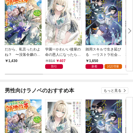
だから、私言ったわよ
学園一かわいい後輩の
雑用スキルで生き延び
天才
ね？ 〜没落令嬢の案
命の恩人になったら、
る —リストラ社会人
私の
外楽しい領地改革〜
通い妻になって関係を
のソロダンジョン攻略
戻っ
814
407
1,650
1,
1,430
迫ってくる。
記—
して
割引
新着
試読増量
男性向けラノベのおすすめ本
もっと見る