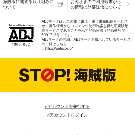
海賊版に関する取り組みに
お客さまのご利用端末から
ついて
の情報の外部送信について
ABJマークは、この電子書店・電子書籍配信サービス
が、著作権者からコンテンツ使用許諾を得た正規版配
信サービスであることを示す登録商標（登録番号 第
6091713号）です。
ABJマークの詳細、ABJマークを掲示しているサービス
の一覧はこちら
→
https://aebs.or.jp/
dアカウントを発行する
dアカウントログイン