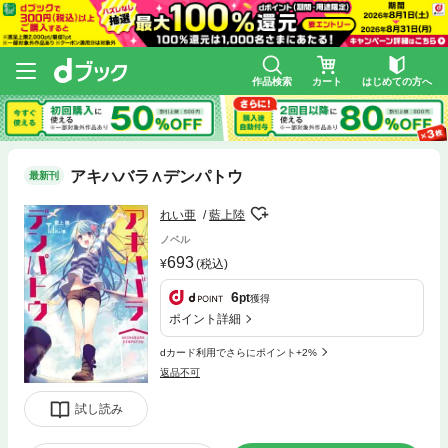
作品検索
カート
はじめての方へ
アキハバラ∧デンパトウ
最新刊
れい亜
藍上陸
ノベル
693
(税込)
6
pt
獲得
ポイント詳細
dカード利用でさらにポイント+2%
返品不可
試し読み