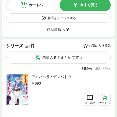
カートへ
今すぐ買う
作品をチェックする
作品情報へ
シリーズ
全1冊
お気に入り登録
未購入巻をまとめて買う
1巻から
|
最新刊から
アキハバラ∧デンパトウ
693
試し読み
カートへ