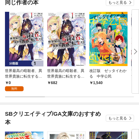
同じ作者の本
もっと見る
世界最高の暗殺者、異
世界最高の暗殺者、異
改訂版 ゼッタイわか
世界
世界貴族に転生する
世界貴族に転生する
る 中学公民
世界
【分冊版】 1
（１）
0
682
1,540
6
無料
SBクリエイティブ/GA文庫のおすすめ
もっと見る
本