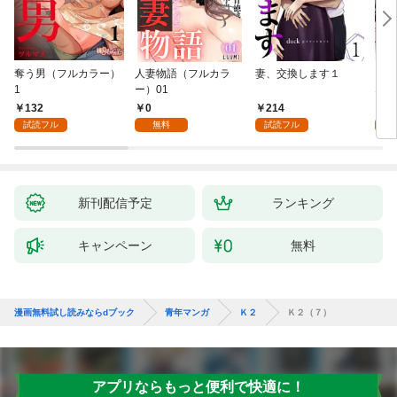
奪う男（フルカラー）
人妻物語（フルカラ
妻、交換します１
ごめ
1
ー）01
ない
132
0
214
1
試読フル
無料
試読フル
試
新刊配信予定
ランキング
キャンペーン
無料
漫画無料試し読みならdブック
青年マンガ
Ｋ２
Ｋ２（７）
アプリならもっと便利で快適に！