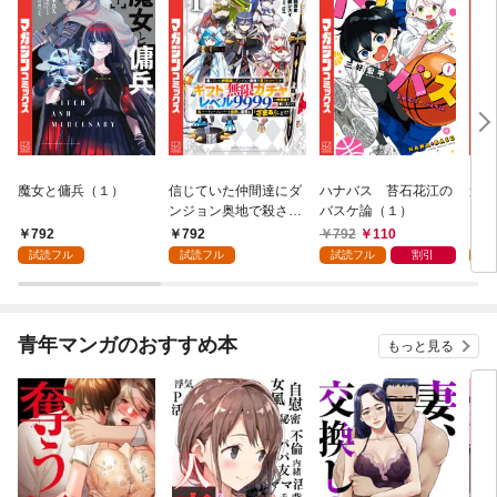
魔女と傭兵（１）
信じていた仲間達にダ
ハナバス 苔石花江の
追放
ンジョン奥地で殺され
バスケ論（１）
『自
かけたがギフト『無限
領地
792
792
792
110
7
ガチャ』でレベル９９
強の
試読フル
試読フル
試読フル
割引
試
９９の仲間達を手に入
～最
れて元パーティーメン
で始
バーと世界に復讐＆
拓ス
『ざまぁ！』します！
（１
青年マンガのおすすめ本
もっと見る
（１）