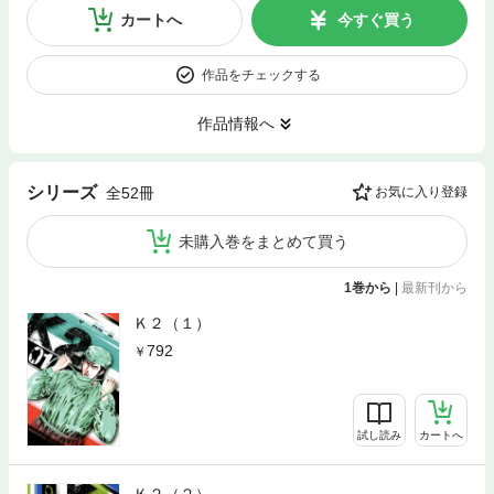
カートへ
今すぐ買う
作品をチェックする
作品情報へ
シリーズ
全52冊
お気に入り登録
未購入巻をまとめて買う
1巻から
|
最新刊から
Ｋ２（１）
792
試し読み
カートへ