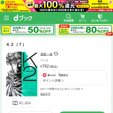
作品検索
カート
はじめての方へ
Ｋ２（７）
真船一雄
マンガ
792
(税込)
7
pt
獲得
ポイント詳細
dカード利用でさらにポイント+2%
返品不可
試し読み