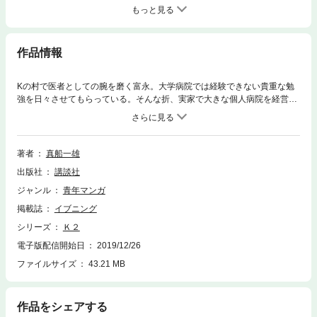
もっと見る
作品情報
Kの村で医者としての腕を磨く富永。大学病院では経験できない貴重な勉
強を日々させてもらっている。そんな折、実家で大きな個人病院を経営す
る父が倒れたとの一報が富永に届く。病名は脳腫瘍。無理に手術すれば手
足に重大な後遺症が残る可能性がある部位の為、病院長である父は手術を
拒否していた。Kの元を去って病院を継ぐ覚悟の上で、手術に臨もうとす
る富永に、Kは「覚醒下手術を行う。執刀はおまえだ」と告げ……！?
著者
真船一雄
出版社
講談社
ジャンル
青年マンガ
掲載誌
イブニング
シリーズ
Ｋ２
電子版配信開始日
2019/12/26
ファイルサイズ
43.21 MB
作品をシェアする