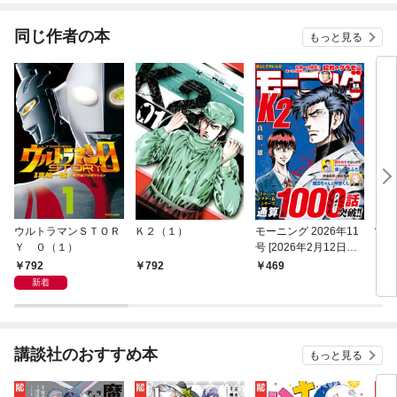
同じ作者の本
もっと見る
ウルトラマンＳＴＯＲ
Ｋ２（１）
モーニング 2026年11
雷神
Ｙ ０（１）
号 [2026年2月12日発
（１
売]
792
792
469
7
新着
講談社のおすすめ本
もっと見る