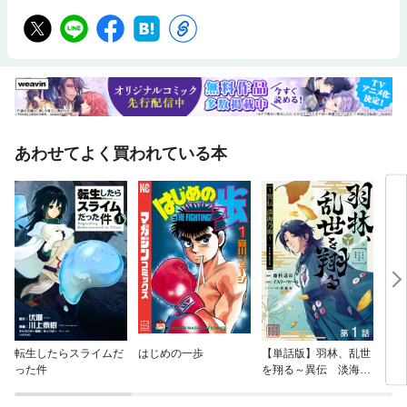
あわせてよく買われている本
転生したらスライムだ
はじめの一歩
【単話版】羽林、乱世
まん
った件
を翔る～異伝 淡海乃
海～