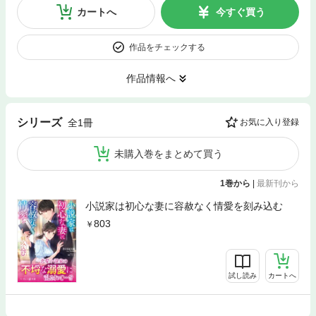
カートへ
今すぐ買う
作品をチェックする
作品情報へ
シリーズ
全1冊
お気に入り登録
未購入巻をまとめて買う
1巻から
|
最新刊から
小説家は初心な妻に容赦なく情愛を刻み込む
803
試し読み
カートへ