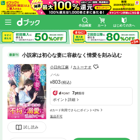
作品検索
カート
はじめての方へ
小説家は初心な妻に容赦なく情愛を刻み込む
最新刊
小日向江麻
カトーナオ
ノベル
803
(税込)
7
pt
獲得
ポイント詳細
dカード利用でさらにポイント+2%
返品不可
試し読み