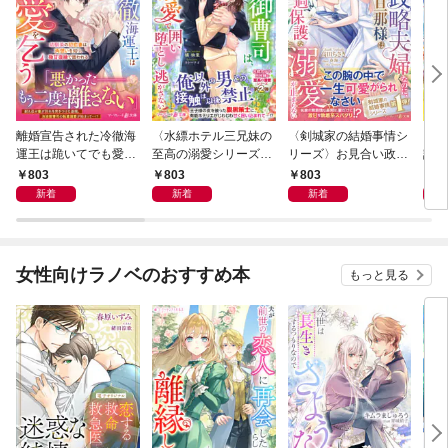
離婚宣告された冷徹海
〈水縹ホテル三兄妹の
〈剣城家の結婚事情シ
〈内
運王は跪いてでも愛を
至高の溺愛シリーズ〉
リーズ〉お見合い政略
記憶
乞う～幼馴染の初恋妻
策士なホテル御曹司
夫婦なのに、鉄仮面旦
の不
803
803
803
8
は両想いを知り、極甘
は、兄に恋した幼なじ
那様は夢追う妻への過
失っ
新着
新着
新着
復縁で囲われる～
みを執着溺愛で囲い堕
保護な溺愛が止まらな
トベ
とし逃がさない
い
を一
れて
女性向けラノベのおすすめ本
もっと見る