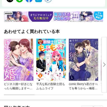
あわせてよく買われている本
ビジネス婚ー好きにな
平凡な私の獣騎士団も
comic Berry’s君のすべ
海運
ったら離婚しますー
ふもふライフ
てを奪うから～俺様C
～こ
【ページ版】
EOと秘密の一夜から
んて
始まる夫婦遊戯～