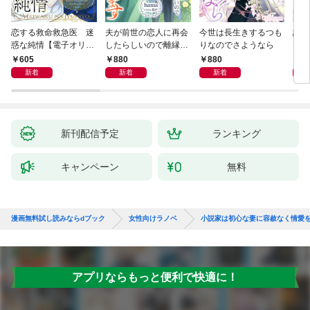
恋する救命救急医 迷
夫が前世の恋人に再会
今世は長生きするつも
話し
惑な純情【電子オリジ
したらしいので離縁し
りなのでさようなら
でし
ナル】
ます
605
880
880
1,
新着
新着
新着
新刊配信予定
ランキング
キャンペーン
無料
漫画無料試し読みならdブック
女性向けラノベ
小説家は初心な妻に容赦なく情愛
アプリならもっと便利で快適に！