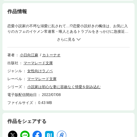
作品情報
恋愛小説家の不埒な溺愛に乱されて…!?恋愛小説好きの楓佳は、お気に入
りのカフェのイケメン常連客・唯人とあるトラブルをきっかけに急接近
し、彼が作家だと知る。大人の色気満載な唯人に、“恋愛未経験”という楓
佳の悩みを相談すると、「そのコンプレックスを解消してやる」と彼に誘
われて…!? とろけるほど甘いデートや濃密なキスを皮切りに、楓佳は彼
の艶やかな激愛に溺れていき…。
著者
小日向江麻
カトーナオ
出版社
マーマレード文庫
ジャンル
女性向けラノベ
レーベル
マーマレード文庫
シリーズ
小説家は初心な妻に容赦なく情愛を刻み込む
電子版配信開始日
2022/07/08
ファイルサイズ
0.43 MB
作品をシェアする