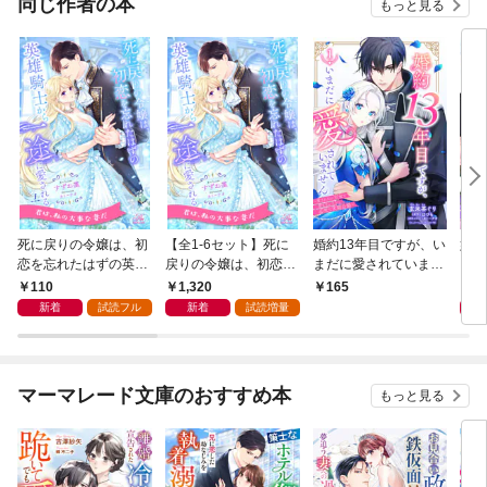
同じ作者の本
もっと見る
死に戻りの令嬢は、初
【全1-6セット】死に
婚約13年目ですが、い
婚約
恋を忘れたはずの英雄
戻りの令嬢は、初恋を
まだに愛されていませ
まだ
騎士から一途に愛され
忘れたはずの英雄騎士
ん～愛されたい王女と
ん～
110
1,320
7
165
る【１】
から一途に愛される
愛さないように必死な
愛さ
新着
試読フル
新着
試読増量
【イラスト付】
次期公爵～【単話売】
次期
1話
マーマレード文庫のおすすめ本
もっと見る