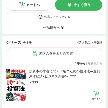
カートへ
今すぐ買う
作品をチェックする
作品情報へ
シリーズ
全1冊
お気に入り登録
未購入巻をまとめて買う
1巻から
|
最新刊から
投資本の著者に聞く！勝つための投資法―週刊
東洋経済eビジネス新書No.222
330
カートへ