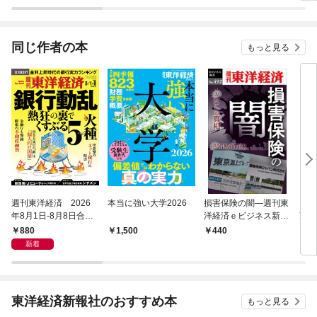
ラスボス王子様に執着
されています
同じ作者の本
もっと見る
週刊東洋経済 2026
本当に強い大学2026
損害保険の闇―週刊東
ＥＶ
年8月1日-8月8日合併
洋経済ｅビジネス新書
望―
号
Ｎo.492
ジネ
880
1,500
440
5
新着
東洋経済新報社のおすすめ本
もっと見る