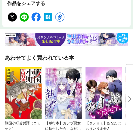
作品をシェアする
あわせてよく買われている本
戦国小町苦労譚（コミ
【単行本】おデブ悪女
【タテヨミ】あなたは
結界
ック）
に転生したら、なぜか
もういりません