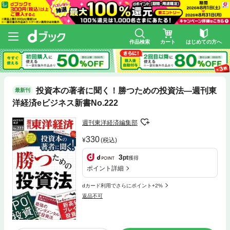
作品検索
カート
はじめての方へ
投資本の著者に聞く！勝つための投資法―週刊東
最新刊
洋経済eビジネス新書No.222
週刊東洋経済編集部
330
(税込)
3
pt
獲得
ポイント詳細
dカード利用でさらにポイント+2%
返品不可