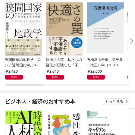
狭間国家の地政学―ロ
快適さの罠―私たちの
石橋湛山全集 第三巻
東洋
シア近隣国に学ぶ４つ
祖先が経験した「不快
―大正８年（１９１
ＩＣ
の生き残り戦略
さ」が人生を充実させ
９）－大正９年（１９
ＩＶ
2,420
2,640
22,000
1,
る
２０）
研究
新着
新着
新着
特集
を担
間の
ビジネス・経済のおすすめ本
もっと見る