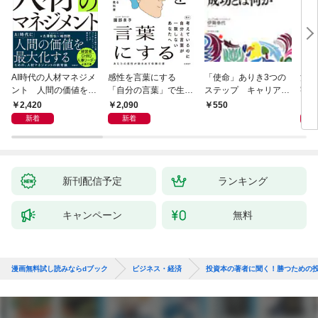
AI時代の人材マネジメ
感性を言葉にする
「使命」ありき3つの
決定
ント 人間の価値を最
「自分の言葉」で生き
ステップ キャリアの
字入
大化する条件
るための教科書
成功とは何か
１画
2,420
2,090
1,
550
「言
新着
新着
ト」
新刊配信予定
ランキング
キャンペーン
無料
漫画無料試し読みならdブック
ビジネス・経済
投資本の著者に聞く！勝つための投資