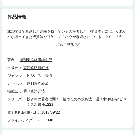
作品情報
株式投資で卓越した結果を残している人が著した「投資本」には、それぞ
れが培ってきた投資法や哲学、ノウハウが凝縮されている。２０１５年か
ら１７年半ばまでに国内で出版された「投資本」の中から、投資に関心を
持つ多くの方に読んでもらいたい良書を厳選し、その著者に、投資のエッ
センスについて聞いてみました。 独自の投資法を通じて億を超える資産
を築いた個人投資家や、長期間にわたって高いパフォーマンスを継続して
著者
週刊東洋経済編集部
いる大手資産運用会社のファンドマネジャー。アナリストランキングのト
出版社
東洋経済新報社
ップの座を何年も維持している証券会社のクオンツアナリストに、２０年
先の未来における社会の変化を見据えて投資判断を行っているベンチャー
ジャンル
ビジネス・経済
キャピタリスト…。彼らの話から、あなたなりの「勝つための投資法」を
レーベル
週刊東洋経済
探してみませんか？本書は、東洋経済新報社が発信している、個人投資家
向けのオンラインメディア「会社四季報オンライン」でのインタビュー連
掲載誌
週刊東洋経済
載をベースに再編集したものです。
シリーズ
投資本の著者に聞く！勝つための投資法―週刊東洋経済eビジ
ネス新書No.222
電子版配信開始日
2017/09/22
ファイルサイズ
21.17 MB