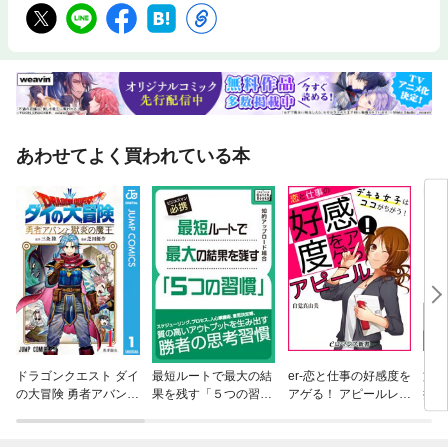
あわせてよく買われている本
ドラゴンクエスト ダイ
最短ルートで最大の結
er-恋と仕事の好感度を
文章
の大冒険 勇者アバンと
果を残す「５つの習
アゲる！ アピールレッ
拭し
獄炎の魔王
慣」
スン
みや
る 