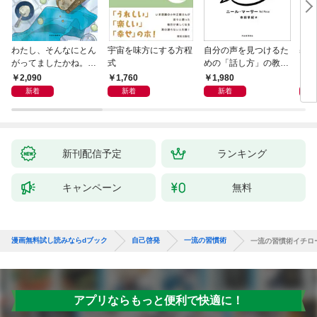
わたし、そんなにとん
宇宙を味方にする方程
自分の声を見つけるた
基地
がってましたかね。
式
めの「話し方」の教
るた
獅子座、Ａ型、丙午は
室 Ｏｒａｃｙ（オラ
2,090
1,760
1,980
2,
めぐる
シー）
新着
新着
新着
新刊配信予定
ランキング
キャンペーン
無料
漫画無料試し読みならdブック
自己啓発
一流の習慣術
一流の習慣術イチロ
アプリならもっと便利で快適に！