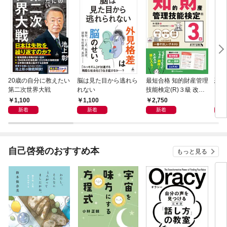
20歳の自分に教えたい
脳は見た目から逃れら
最短合格 知的財産管理
恐怖
第二次世界大戦
れない
技能検定(R)３級 改訂
２版
1,100
1,100
2,750
1,
新着
新着
新着
自己啓発のおすすめ本
もっと見る