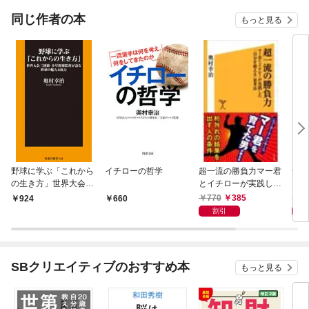
同じ作者の本
もっと見る
野球に学ぶ「これから
イチローの哲学
超一流の勝負力マー君
一流
の生き方」世界大会三
とイチローが実践した
とマ
連覇・少年野球監督が
「自分を超える」思考
「自
770
385
7
924
660
語る野球の魅力と底力
法
割引
SBクリエイティブのおすすめ本
もっと見る