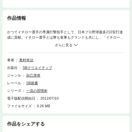
作品情報
かつてイチロー選手の専属打撃投手として、日本プロ野球最多210安打達
成に貢献。イチロー選手とは寮も食事もグランドも共にし、「イチローの
恋人」とまで呼ばれた著者。時を経て、中学硬式野球の指導者となってか
らは、東北楽天ゴールデンイーグルスのエース、田中将大投手を育て上げ
た。日米の第一線で活躍し、確実に結果を出す彼らの原点には、「一流に
なるための習慣づけ」がある。自分に足りない能力や体格の差を埋めるた
著者
奥村幸治
めの考え方と行動には、凡人が一流になるための本質を知ることができ
出版社
SBクリエイティブ
る。トッププロの考え方や意識の持ち方、心技体のバランスの持ちような
ど、著者だからこそ知るイチローとマー君の習慣術は、スポーツのみなら
ジャンル
自己啓発
ず、ビジネスに、勉強に、日常生活に確実に活きる。
レーベル
SB新書
シリーズ
一流の習慣術
電子版配信開始日
2012/07/10
ファイルサイズ
0.26 MB
作品をシェアする