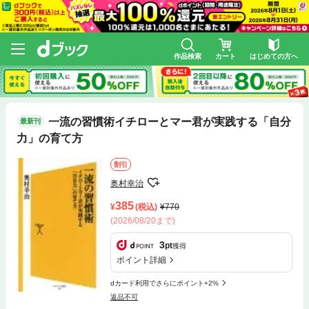
作品検索
カート
はじめての方へ
一流の習慣術イチローとマー君が実践する「自分
最新刊
力」の育て方
割引
奥村幸治
385
(税込)
770
(2026/08/20まで)
3
pt
獲得
ポイント詳細
dカード利用でさらにポイント+2%
返品不可