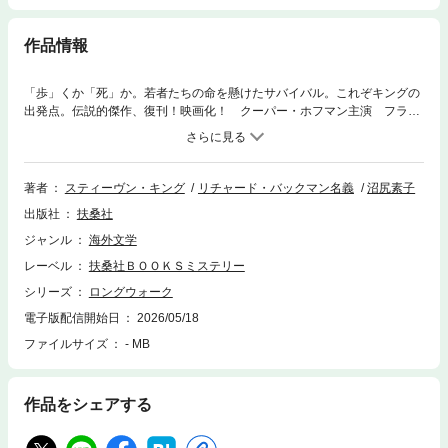
作品情報
「歩」くか「死」か。若者たちの命を懸けたサバイバル。これぞキングの
出発点。伝説的傑作、復刊！映画化！ クーパー・ホフマン主演 フラン
シス・ローレンス監督2026年6月26日全国公開近未来のアメリカ。そこで
は選抜された十四歳から十六歳までの少年百人を集めて〈ロングウォー
ク〉という競技が行われていた。それは、コース上をただひたすら南に歩
くだけという単純なものだったが、このレースにゴールはない。歩行速度
著者
スティーヴン・キング
リチャード・バックマン名義
沼尻素子
が落ち、三回以上警告を受けた者は次々に射殺され、最後に生き残った一
出版社
扶桑社
人が決まるまで続く文字通りの「死のレース」なのだ。昼もなく夜もな
く、冗談を交わし、励まし合って歩き続ける少年たちの極限状況を、鬼才
ジャンル
海外文学
キングが生々しく描いた異色作、復刊！
レーベル
扶桑社ＢＯＯＫＳミステリー
シリーズ
ロングウォーク
電子版配信開始日
2026/05/18
ファイルサイズ
- MB
作品をシェアする