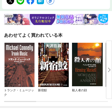
あわせてよく買われている本
トランク・ミュージッ
新宿鮫
殺人者の顔
「疫
ク