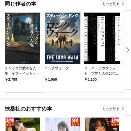
同じ作者の本
もっと見る
チャックの数奇な人
ロングウォーク
Ｈ・Ｐ・ラヴクラフ
フェ
生 イフ・イット・ブ
ト 世界と人生に抗っ
リーズ
て
2,799
1,650
1,100
4,
扶桑社のおすすめ本
もっと見る