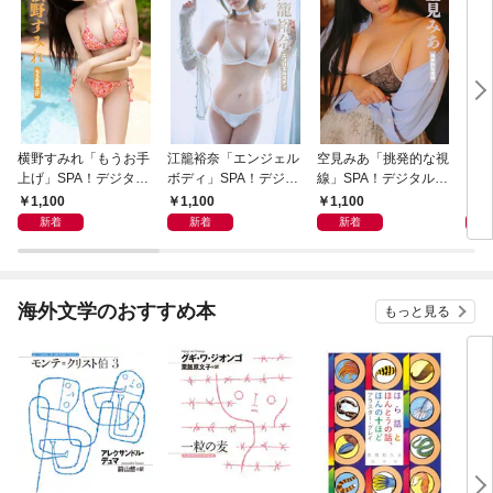
横野すみれ「もうお手
江籠裕奈「エンジェル
空見みあ「挑発的な視
アイ
上げ」SPA！デジタル
ボディ」SPA！デジタ
線」SPA！デジタル写
と“
写真集
ル写真集
真集
自分
1,100
1,100
1,100
1,
の5
新着
新着
新着
海外文学のおすすめ本
もっと見る