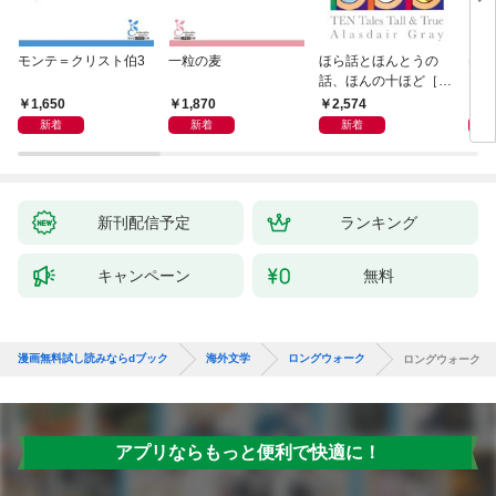
モンテ＝クリスト伯3
一粒の麦
ほら話とほんとうの
美し
話、ほんの十ほど［新
装版］
1,650
1,870
2,574
1,
新着
新着
新着
新刊配信予定
ランキング
キャンペーン
無料
漫画無料試し読みならdブック
海外文学
ロングウォーク
ロングウォーク
アプリならもっと便利で快適に！