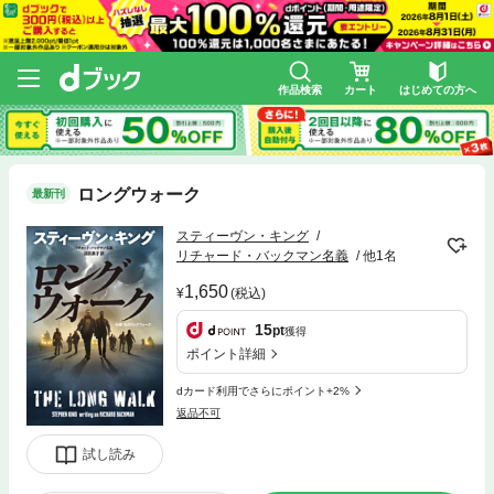
作品検索
カート
はじめての方へ
ロングウォーク
最新刊
スティーヴン・キング
リチャード・バックマン名義
他1名
1,650
(税込)
15
pt
獲得
ポイント詳細
dカード利用でさらにポイント+2%
返品不可
試し読み