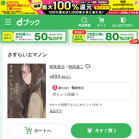
作品検索
カート
はじめての方へ
さすらいエマノン
梶尾真治
鶴田謙二
693
(税込)
6
pt
獲得
ポイント詳細
dカード利用でさらにポイント+2%
返品不可
カートへ
今すぐ買う