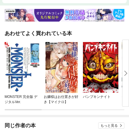
あわせてよく買われている本
MONSTER 完全版 デ
お嬢様はお仕置きが好
パンプキンナイト
セン
ジタルVer.
き【マイクロ】
同じ作者の本
もっと見る