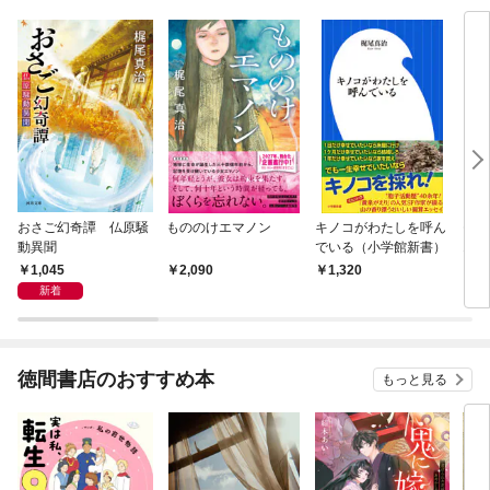
おさご幻奇譚 仏原騒
もののけエマノン
キノコがわたしを呼ん
モ
動異聞
でいる（小学館新書）
1巻
1,045
2,090
1,320
1,
新着
徳間書店のおすすめ本
もっと見る