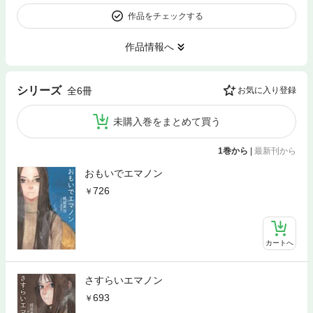
作品をチェックする
作品情報へ
シリーズ
全6冊
お気に入り登録
未購入巻をまとめて買う
1巻から
|
最新刊から
おもいでエマノン
726
カートへ
さすらいエマノン
693