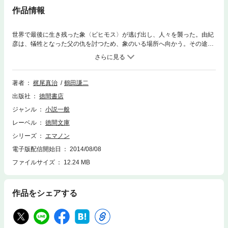
作品情報
世界で最後に生き残った象〈ビヒモス〉が逃げ出し、人々を襲った。由紀
彦は、犠牲となった父の仇を討つため、象のいる場所へ向かう。その途
中、一緒に連れて行ってくれという風変わりな美少女エマノンと出会う。
彼女は、ビヒモスに五千万年前に助けられたと話しはじめて……。地球に
生命が誕生して三十億年。総ての記憶を、母から娘へ、そしてその娘へと
引き継いでいるエマノンの軌跡。鶴田謙二によるカラー口絵２ページ＋イ
著者
梶尾真治
鶴田謙二
ラストも収録。
出版社
徳間書店
ジャンル
小説一般
レーベル
徳間文庫
シリーズ
エマノン
電子版配信開始日
2014/08/08
ファイルサイズ
12.24 MB
作品をシェアする