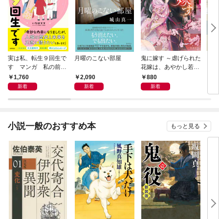
実は私、転生９回生で
月曜のこない部屋
鬼に嫁す ～虐げられた
さば
す マンガ 私の前世
花嫁は、あやかし若頭
〈新
物語
に溺愛される～
1,760
2,090
880
9
新着
新着
新着
小説一般のおすすめ本
もっと見る