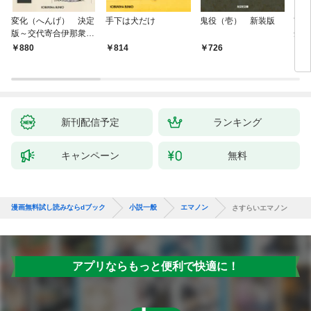
変化（へんげ） 決定
手下は犬だけ
鬼役（壱） 新装版
南町
版～交代寄合伊那衆異
舟の
聞（1）～
880
814
726
9
新刊配信予定
ランキング
キャンペーン
無料
漫画無料試し読みならdブック
小説一般
エマノン
さすらいエマノン
アプリならもっと便利で快適に！