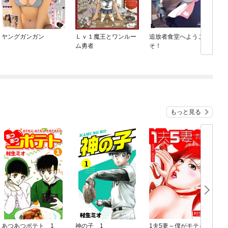
ヤングガンガン
Ｌｖ１魔王とワンルー
追放者食堂へようこ
ム勇者
そ！
もっと見る
あつあつポテト 1
神の子 1
1夫5妻～僕がモテる理
愛