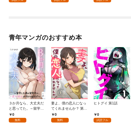
青年マンガのおすすめ本
３か月なら、大丈夫だ
妻よ、僕の恋人になっ
ヒトグイ 第1話
と思ってた。～留学し
てくれませんか？ 第1
た僕の留守中に、一途
話
0
0
0
な彼女が汚されるまで
無料
無料
試読フル
～ 1話