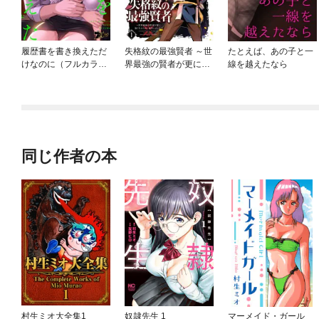
履歴書を書き換えただ
失格紋の最強賢者 ～世
たとえば、あの子と一
けなのに（フルカラ
界最強の賢者が更に強
線を越えたなら
ー）
くなるために転生しま
した～
同じ作者の本
村生ミオ大全集1
奴隷先生 1
マーメイド・ガール