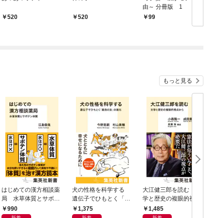
由～ 分冊版 1
520
520
99
もっと見る
はじめての漢方相談薬
犬の性格を科学する
大江健三郎を読む 文
ヤ
局 水草体質とサボテ
遺伝子でひもとく「最
学と歴史の複眼的視点
N
ン体質
良の友」の進化
から
990
1,375
1,485
新着
新着
新着