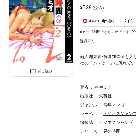
528
(税込)
ポイン
4
pt
獲得
dカード利用でさらにポイント+2
返品不可
新人編集者･佐倉加奈子も入
社の『ムレッコ』に流れてい
き止めに行ったダンだったが…
試し読み
著者
村生ミオ
出版社
集英社
ジャンル
青年マンガ
レーベル
ビジネスジャン
掲載誌
ビジネスジャンプ
シリーズ
男の時間