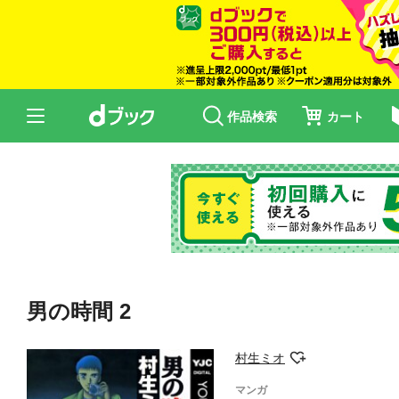
作品検索
カート
男の時間 2
村生ミオ
マンガ