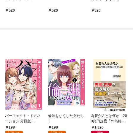
520
520
520
パーフェクト・ドミネ
倫理をなくした女たち
為替介入とは何か 20
ーション 分冊版 1
1
0兆円規模「外為特
会」が生まれた謎
198
198
1,320
試読フル
試読フル
新着