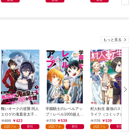
もっと見る
醜いオークの逆襲 同人
学園騎士のレベルアッ
村人転生 最強のスロー
エロゲの鬼畜皇太子に
プ！レベル1000超えの
ライフ（コミック） 1
転生した喪男の受難
転生者、落ちこぼれク
605
423
770
539
770
539
（コミック） 1
ラスに入学。そして、
試読フル
割引
試読フル
割引
試読フル
割引
（コミック） 1
ク