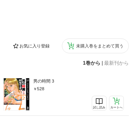
お気に入り登録
未購入巻をまとめて買う
1巻から
|
最新刊から
男の時間 3
528
試し読み
カートへ