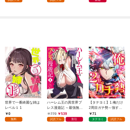
世界で一番綺麗な姉は
ハーレム王の異世界プ
【タテヨミ】1.俺だけ
レベル１ 1
レス漫遊記 ～最強無双
2周目ガチ勢～強すぎ
のおじさんはあらゆる
てゲームバランスを破
0
770
539
71
種族を嫁にする～（コ
壊した～
無料
試読フル
割引
タテヨミ
試読フル
ミック） 1