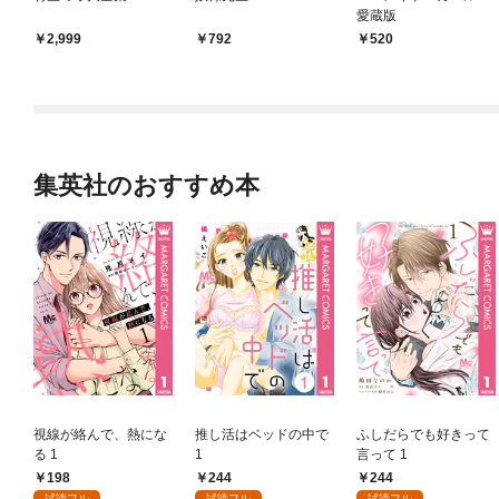
愛蔵版
2,999
792
520
集英社のおすすめ本
視線が絡んで、熱にな
推し活はベッドの中で
ふしだらでも好きって
る 1
1
言って 1
198
244
244
試読フル
試読フル
試読フル