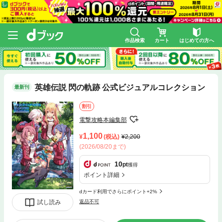
作品検索
カート
はじめての方へ
英雄伝説 閃の軌跡 公式ビジュアルコレクション
最新刊
割引
電撃攻略本編集部
1,100
(税込)
2,200
(2026/08/20まで)
10
pt
獲得
ポイント詳細
dカード利用でさらにポイント+2%
試し読み
返品不可