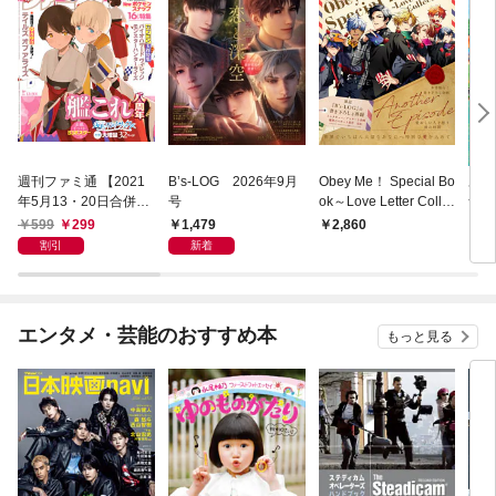
週刊ファミ通 【2021
B’s-LOG 2026年9月
Obey Me！ Special Bo
あつ
年5月13・20日合併
号
ok～Love Letter Colle
ザ・
号】
ction～
ド 
599
299
1,479
2,860
1,
ダイ
割引
新着
デー
エンタメ・芸能のおすすめ本
もっと見る