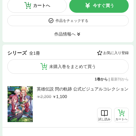
カートへ
今すぐ買う
作品をチェックする
作品情報へ
シリーズ
全1冊
お気に入り登録
未購入巻をまとめて買う
1巻から
|
最新刊から
英雄伝説 閃の軌跡 公式ビジュアルコレクション
2,200
1,100
試し読み
カートへ