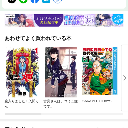
あわせてよく買われている本
魔入りました！入間く
古見さんは、コミュ症
SAKAMOTO DAYS
竿姉
ん
です。