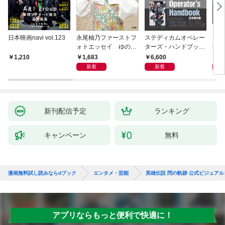
日本映画navi vol.123
永尾柚乃ファーストフ
ステディカムオペレー
テレ
ォトエッセイ ゆのも
ターズ・ハンドブック
集 
のがたり
日本語版 電子版 第２
ーズ
1,683
6,600
1
1,210
版
ウル
新着
新着
【電
新刊配信予定
ランキング
キャンペーン
無料
漫画無料試し読みならdブック
エンタメ・芸能
英雄伝説 閃の軌跡 公式ビジュア
アプリならもっと便利で快適に！