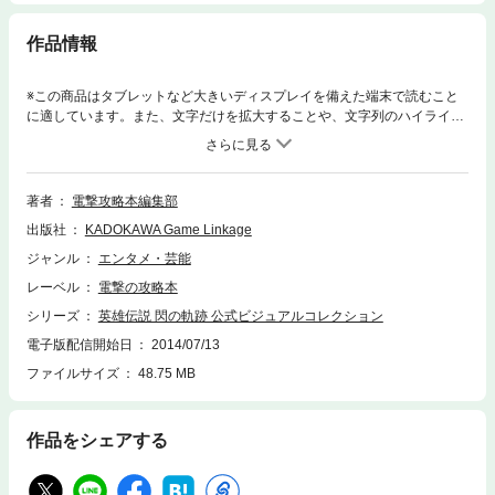
作品情報
※この商品はタブレットなど大きいディスプレイを備えた端末で読むこと
に適しています。また、文字だけを拡大することや、文字列のハイライ
ト、検索、辞書の参照、引用などの機能が使用できません。■「電撃PlayS
tation」用描きおろしや2014年カレンダーイラストなど、各種販促物など
《VII組》メンバー集合イラストを一挙掲載！■設定画・絵コンテ・イメー
ジボードなど初出資料も大公開！■日本ファルコム開発スタッフによる解
著者
電撃攻略本編集部
説コメントつき！■ゲームソフト限定版同梱のドラマCD『帰郷 ～迷いの果
出版社
KADOKAWA Game Linkage
てに～』シナリオ完全収録！
ジャンル
エンタメ・芸能
レーベル
電撃の攻略本
シリーズ
英雄伝説 閃の軌跡 公式ビジュアルコレクション
電子版配信開始日
2014/07/13
ファイルサイズ
48.75 MB
作品をシェアする