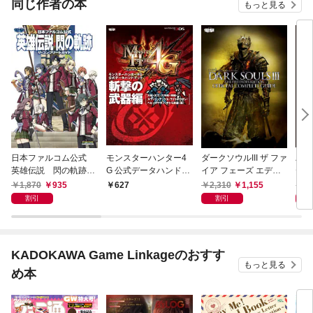
同じ作者の本
もっと見る
日本ファルコム公式
モンスターハンター4
ダークソウルIII ザ ファ
バイ
英雄伝説 閃の軌跡
G 公式データハンドブ
イア フェーズ エディ
デン
ザ・コンプリートガイ
ック 斬撃の武器編
ション 公式コンプリー
ュメ
1,870
935
2,310
1,155
4,
627
ド
［大剣・太刀・片手
トガイド
割引
割引
剣・双剣・スラッシュ
アックス・ライトボウ
ガン・ヘビィボウガ
ン・オトモ武器
KADOKAWA Game Linkageのおすす
（斬）］
もっと見る
め本