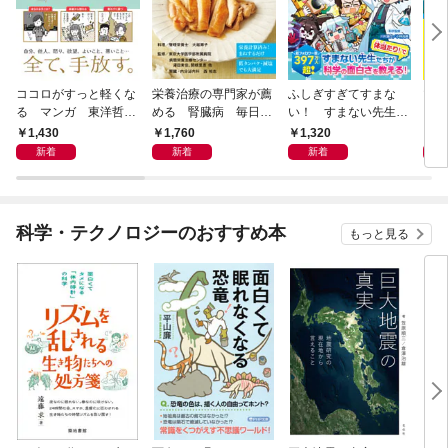
ココロがすっと軽くな
栄養治療の専門家が薦
ふしぎすぎてすまな
マイ
る マンガ 東洋哲学
める 腎臓病 毎日の
い！ すまない先生の
える
大全
おいしい献立
科学教室
1,430
1,760
1,320
1,
新着
新着
新着
科学・テクノロジーのおすすめ本
もっと見る