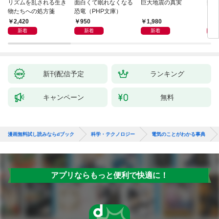
リズムを乱される生き
面白くて眠れなくなる
巨大地震の真実
病は
物たちへの処方箋
恐竜（PHP文庫）
2,420
950
1,980
2,
新着
新着
新着
新刊配信予定
ランキング
キャンペーン
無料
漫画無料試し読みならdブック
科学・テクノロジー
電気のことがわかる事典
アプリならもっと便利で快適に！