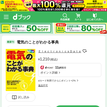
作品検索
カート
はじめての方へ
電気のことがわかる事典
最新刊
ＥｌｅｃｔｒｏｎｉｃｓＤａｔａ
1,210
(税込)
11
pt
獲得
ポイント詳細
dカード利用でさらにポイント+2%
返品不可
試し読み