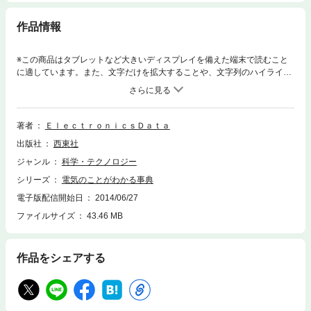
作品情報
※この商品はタブレットなど大きいディスプレイを備えた端末で読むこと
に適しています。また、文字だけを拡大することや、文字列のハイライ
ト、検索、辞書の参照、引用などの機能が使用できません。私達の暮らし
に欠かせない電気。身近にある電気から未来の電気、そしてエレクトロニ
クスや電場と通信のしくみまでをカラー写真とイラストでわかりやすくビ
ジュアルに解説。＜電子書籍について＞※本電子書籍は同じ書名の出版物
著者
ＥｌｅｃｔｒｏｎｉｃｓＤａｔａ
を底本とし電子書籍化したものです。※本文に記載されている内容は、印
出版社
西東社
刷出版当時の情報に基づき作成されたものです。※印刷出版を電子書籍化
するにあたり、電子書籍としては不要な情報を含んでいる場合がありま
ジャンル
科学・テクノロジー
す。また、印刷出版とは異なる表記・表現の場合があります。株式会社西
シリーズ
電気のことがわかる事典
東社／seitosha
電子版配信開始日
2014/06/27
ファイルサイズ
43.46 MB
作品をシェアする