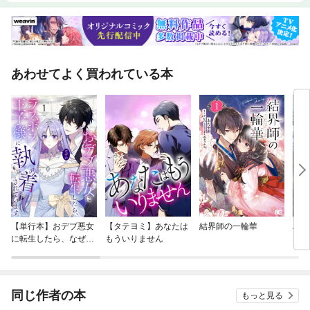
あわせてよく買われている本
【単行本】おデブ悪女
【タテヨミ】あなたは
結界師の一輪華
バッ
に転生したら、なぜか
もういりません
ロイ
ラスボス王子様に執着
今世
されています
りが
てく
OMI
同じ作者の本
もっと見る