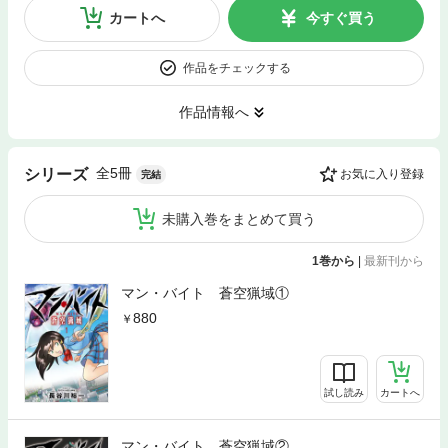
カートへ
今すぐ買う
作品をチェックする
作品情報へ
全5冊
シリーズ
お気に入り登録
完結
未購入巻をまとめて買う
1巻から
|
最新刊から
マン・バイト 蒼空猟域①
880
試し読み
カートへ
マン・バイト 蒼空猟域②