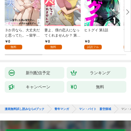
３か月なら、大丈夫だ
妻よ、僕の恋人になっ
ヒトグイ 第1話
世界
と思ってた。～留学し
てくれませんか？ 第1
レベ
た僕の留守中に、一途
話
0
0
0
0
な彼女が汚されるまで
無料
無料
試読フル
～ 1話
新刊配信予定
ランキング
キャンペーン
無料
漫画無料試し読みならdブック
青年マンガ
マン・バイト 蒼空猟域
マン・