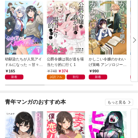
幼馴染たちが人気アイ
公爵令嬢は我が道を場
かしこい令嬢のかわい
今更
ドルになった ～甘々な
当たり的に行く 1
げ策略 アンソロジーコ
遅れ
彼女たちは俺に貢いで
ミック
令嬢
165
748
374
990
9
くれている～ 連載版：
ソロ
新着
試読フル
割引
新着
1
青年マンガのおすすめ本
もっと見る