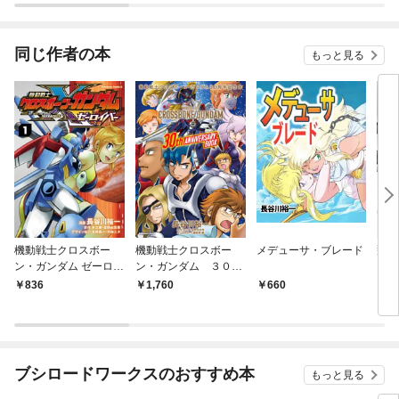
同じ作者の本
もっと見る
機動戦士クロスボー
機動戦士クロスボー
メデューサ・ブレード
飛べ
ン・ガンダム ゼーロイ
ン・ガンダム ３０周
（1
バー（1）
年記念本
836
1,760
660
5
ブシロードワークスのおすすめ本
もっと見る