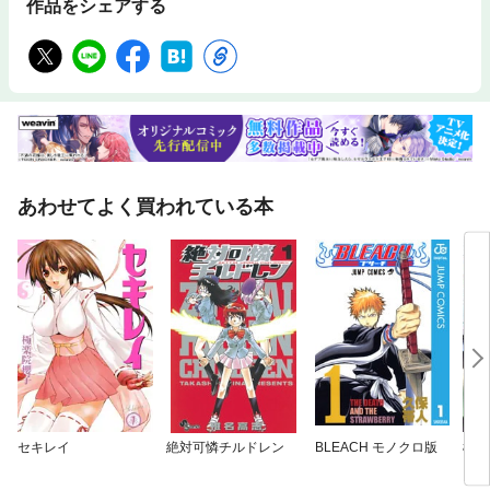
作品をシェアする
あわせてよく買われている本
セキレイ
絶対可憐チルドレン
BLEACH モノクロ版
機動
ン・