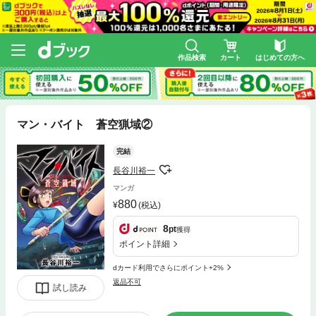
作品検索
カート
はじめての方へ
マン・バイト 蒼空猟域②
完結
長谷川裕一
マンガ
880
(税込)
8
pt
獲得
ポイント詳細
dカード利用でさらにポイント+2%
返品不可
試し読み