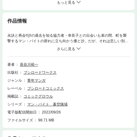
もっと見る
作品情報
永訣と再会!!沙の過去を知る協力者・幸良子との出会いも束の間、町を襲
撃するマン・バイトの群れに立ち向かう優と沙。だが、それは悲しい別れ
と新たな旅への始まりだった!!
著者
長谷川裕一
出版社
ブシロードワークス
ジャンル
青年マンガ
レーベル
ブシロードコミックス
掲載誌
コミックグロウル
シリーズ
マン・バイト 蒼空猟域
電子版配信開始日
2022/09/26
ファイルサイズ
98.71 MB