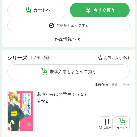
カートへ
今すぐ買う
作品をチェックする
作品情報へ
全7冊
シリーズ
お気に入り登録
完結
未購入巻をまとめて買う
1巻から
|
最新刊から
若おかみは小学生！（１）
594
試し読み
カートへ