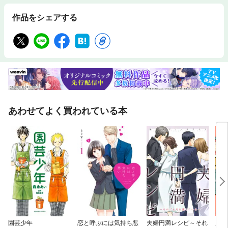
作品をシェアする
あわせてよく買われている本
園芸少年
恋と呼ぶには気持ち悪
夫婦円満レシピ～それ
腐男