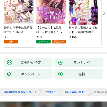
婚約した王子は元暗殺
【タテヨミ】1.旦那
社交界の毒婦とよばれ
視線
者でした 第1話
様、今世は死んだら許
る私～素敵な辺境伯令
る 1
しません
息に腕を折られたの
0
71
1
165
で、責任とってもらい
無料
タテヨミ
試読フル
試
ます～［ばら売り］
第1話
新刊配信予定
ランキング
キャンペーン
無料
漫画無料試し読みならdブック
少女マンガ
若おかみは小学生！
若おかみは