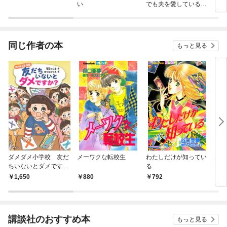
い
でも夫を愛している～
分冊版
同じ作者の本
もっと見る
ダメダメ小学校 友だ
メーワクな転校生
わたしだけが知ってい
なん
ちいないとダメです
る
図書
か？
（１
1,650
880
792
1,
講談社のおすすめ本
もっと見る