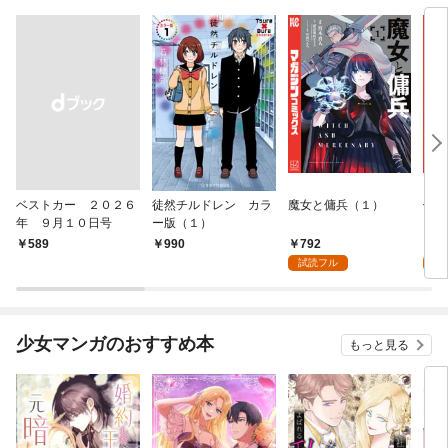
ベストカー ２０２６
徒然チルドレン カラ
魔女と傭兵（１）
信じ
年 ９月１０日号
ー版（１）
ンジ
かけ
792
7
￥589
990
ガチ
試読フル
試
９９
れて
バー
『ざ
少女マンガのおすすめ本
もっと見る
（１