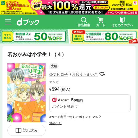
作品検索
カート
はじめての方へ
若おかみは小学生！（４）
完結
令丈ヒロ子
おおうちえいこ
マンガ
594
(税込)
5
pt
獲得
ポイント詳細
dカード利用でさらにポイント+2%
返品不可
試し読み