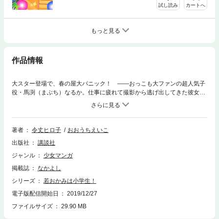
試し読み
カートへ
もっと見る
作品情報
大スター登場で、春の屋大パニック！ ――おっこも大ファンの超人気子
役・馬渕（まぶち）なるか。仕事に疲れて撮影から逃げ出してきた彼女を
かくまうことになったけど、そのワガママっぷりにギブアップ寸前！ 真
月（まつき）にも協力してもらって、精一杯のおもてなしをするけれど、
花の湯にマスコミが……!!?
著者
令丈ヒロ子
おおうちえいこ
出版社
講談社
ジャンル
少女マンガ
掲載誌
なかよし
シリーズ
若おかみは小学生！
電子版配信開始日
2019/12/27
ファイルサイズ
29.90 MB