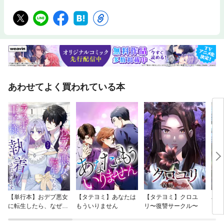
あわせてよく買われている本
【単行本】おデブ悪女
【タテヨミ】あなたは
【タテヨミ】クロユ
バッ
に転生したら、なぜか
もういりません
リ〜復讐サークル〜
ロイ
ラスボス王子様に執着
今世