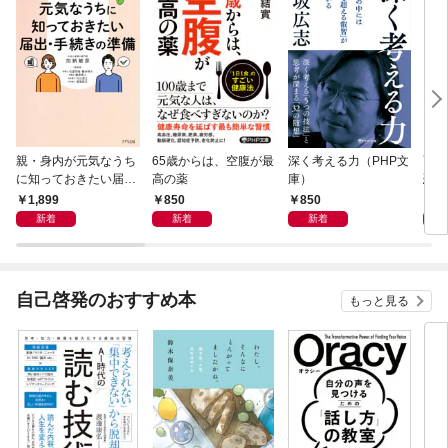
親・身内が元気なうち
65歳からは、空腹が最
深く考える力（PHP文
面白
に知っておきたい届
高の薬
庫）
恐竜
出・手続きの準備（き
1,899
850
850
9
ずな出版）
新着
新着
新着
自己啓発のおすすめ本
もっと見る