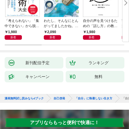
「考えられない」「集
わたし、そんなにとん
自分の声を見つけるた
宇宙
中できない」から脱
がってましたかね。
めの「話し方」の教
式
却！ AI時代の読む技
獅子座、Ａ型、丙午は
室 Ｏｒａｃｙ（オラ
1,980
2,090
1,980
1,
術大全
めぐる
シー）
新着
新着
新着
新刊配信予定
ランキング
キャンペーン
無料
漫画無料試し読みならdブック
自己啓発
「自分」に執着しない生き方
「自
アプリならもっと便利で快適に！