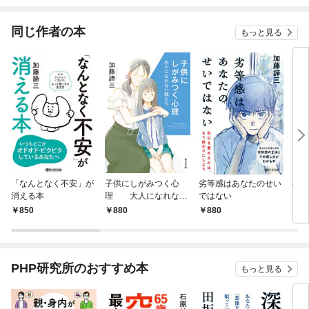
されています
りが
てく
OMI
同じ作者の本
もっと見る
「なんとなく不安」が
子供にしがみつく心
劣等感はあなたのせい
不安
消える本
理 大人になれない
ではない
（P
親たち【毎日文庫】
850
880
880
7
PHP研究所のおすすめ本
もっと見る