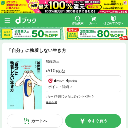
作品検索
カート
はじめての方へ
「自分」に執着しない生き方
加藤諦三
510
(税込)
4
pt
獲得
ポイント詳細
dカード利用でさらにポイント+2%
返品不可
カートへ
今すぐ買う