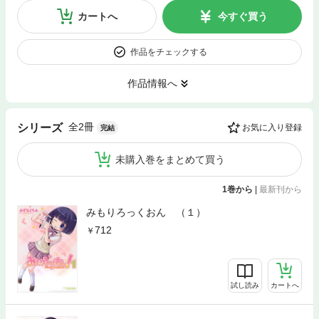
カートへ
今すぐ買う
作品をチェックする
作品情報へ
全2冊
シリーズ
お気に入り登録
完結
未購入巻をまとめて買う
1巻から
|
最新刊から
みもりろっくおん （１）
712
試し読み
カートへ