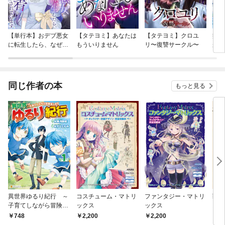
【単行本】おデブ悪女
【タテヨミ】あなたは
【タテヨミ】クロユ
病弱
に転生したら、なぜか
もういりません
リ〜復讐サークル〜
が、
ラスボス王子様に執着
ぎて
されています
たち
ね！
同じ作者の本
もっと見る
異世界ゆるり紀行 ～
コスチューム・マトリ
ファンタジー・マトリ
戦う
子育てしながら冒険者
ックス
ックス
スト
します～１
748
2,200
2,200
1,