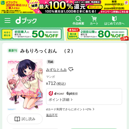
作品検索
カート
はじめての方へ
みもりろっくおん （２）
最新刊
完結
みずなともみ
マンガ
712
(税込)
6
pt
獲得
ポイント詳細
dカード利用でさらにポイント+2%
返品不可
試し読み