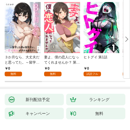
３か月なら、大丈夫だ
妻よ、僕の恋人になっ
ヒトグイ 第1話
世界
と思ってた。～留学し
てくれませんか？ 第1
レベ
た僕の留守中に、一途
話
0
0
0
0
な彼女が汚されるまで
無料
無料
試読フル
～ 1話
新刊配信予定
ランキング
キャンペーン
無料