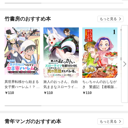
竹書房のおすすめ本
もっと見る
異世界転移から始まる
旅人のおっさん、自由
ちぃちゃんのおしなが
魔法
女子寮ハーレム！？ ～
気ままなスローライフ
き 繁盛記 【連載版】
【連
管理人として働く人間
を送りたいのに世界を
１
110
110
110
1
と恋する魔族娘たち～
救った真の英雄だとバ
【連載版】０
レる 【連載版】１
青年マンガのおすすめ本
もっと見る