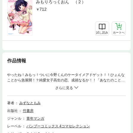
みもりろっくおん （２）
712
試し読み
カートへ
作品情報
やったね！みもっ！ついに今野くんのケータイメアドゲット！！ひょんな
ことから急展開！？純愛女子高生の恋、成就なるか！！「あなたのこと36
5日教室のすみからずっと見ていました…！」女子高生ストーカーのちょ
っぴりアブない日常!?４コマ！
著者
みずなともみ
出版社
竹書房
ジャンル
青年マンガ
レーベル
バンブーコミックス 4コマセレクション