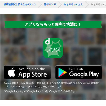
漫画無料試し読みならdブック
青年マンガ
みもりろっくおん
みもりろっく
アプリならもっと便利で快適に！
Appleのロゴ、App Storeは、米国もしくはその他の国や地域におけるApple Inc.の商標で
す。App Storeは、Apple Inc.のサービスマークです。
Google Play および Google Play ロゴは Google LLC の商標です。