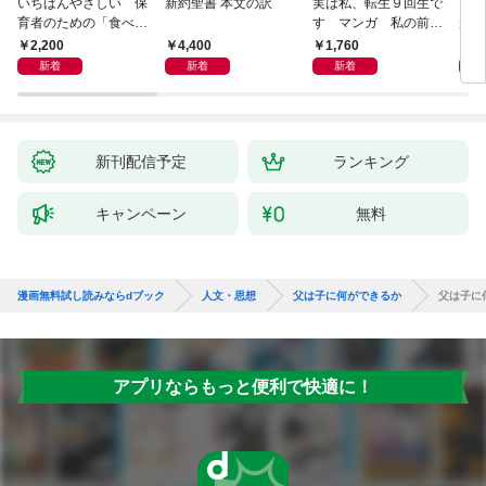
いちばんやさしい 保
新約聖書 本文の訳
実は私、転生９回生で
自閉
育者のための「食べな
す マンガ 私の前世
が小
い子」サポートＢＯＯ
物語
あう
2,200
4,400
1,760
2,
Ｋ 偏食・少食のお悩
新着
新着
新着
み解決！
新刊配信予定
ランキング
キャンペーン
無料
漫画無料試し読みならdブック
人文・思想
父は子に何ができるか
父は子に
アプリならもっと便利で快適に！