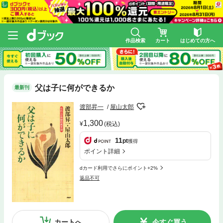
作品検索
カート
はじめての方へ
父は子に何ができるか
最新刊
渡部昇一
屋山太郎
1,300
(税込)
11
pt
獲得
ポイント詳細
dカード利用でさらにポイント+2%
返品不可
カートへ
今すぐ買う