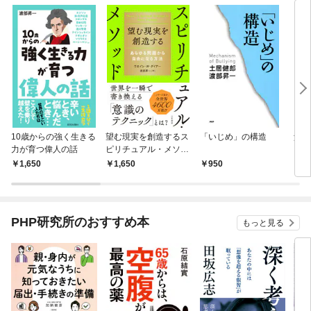
10歳からの強く生きる
望む現実を創造するス
「いじめ」の構造
父は
力が育つ偉人の話
ピリチュアル・メソッ
ド
1,650
1,650
950
1,
PHP研究所のおすすめ本
もっと見る