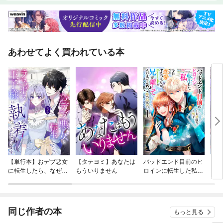
あわせてよく買われている本
【単行本】おデブ悪女
【タテヨミ】あなたは
バッドエンド目前のヒ
【タ
に転生したら、なぜか
もういりません
ロインに転生した私、
リ〜
ラスボス王子様に執着
今世では恋愛するつも
されています
りがチートな兄が離し
てくれません！？@C
OMIC
同じ作者の本
もっと見る