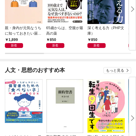
親・身内が元気なうち
65歳からは、空腹が最
深く考える力（PHP文
20
に知っておきたい届
高の薬
庫）
界史
出・手続きの準備（き
1,899
850
850
1,
ずな出版）
新着
新着
新着
人文・思想のおすすめ本
もっと見る