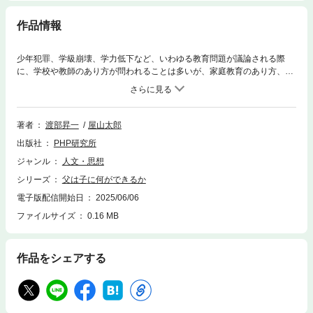
作品情報
少年犯罪、学級崩壊、学力低下など、いわゆる教育問題が議論される際
に、学校や教師のあり方が問われることは多いが、家庭教育のあり方、こ
とに「父親は何をすべきか」が問われることは少ない。両著者はこれま
で、学者、ジャーナリストという、それぞれの立場から、日本の教育問題
について、さまざまな論考、提言を発表してきた。その彼らが人生を振り
返りつつ、「自分たちは父から何を学び、それをいかに子供たちに継承し
著者
渡部昇一
屋山太郎
ているか。家庭教育における父親の役割とは何か」について語り合った。
出版社
PHP研究所
仕事はしないが、プライドだけは高い父によって刷り込まれた「学問への
志」。薩摩隼人で、正義のためならヤクザにも警官にも立ち向かう父から
ジャンル
人文・思想
学んだ「男のダンディズム」・・・・・・。いずれもが型破りな父であり
シリーズ
父は子に何ができるか
ながら、その生き様が両著者の人格、人生に多大な影響を及ぼしていると
ころが垣間見え、興味深い。日本の言論界に一石を投じてきた両雄による
電子版配信開始日
2025/06/06
体験的教育論。
ファイルサイズ
0.16 MB
作品をシェアする