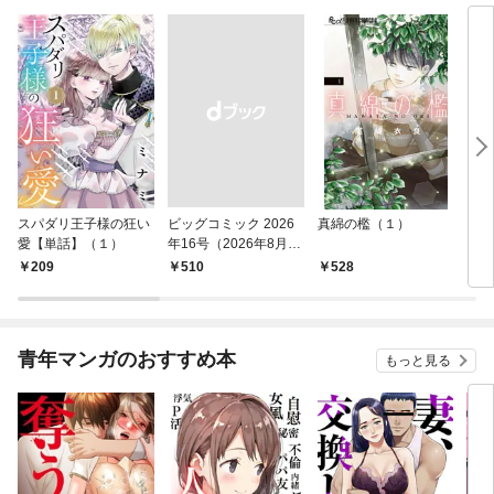
スパダリ王子様の狂い
ビッグコミック 2026
真綿の檻（１）
こん
愛【単話】（１）
年16号（2026年8月7
（１
日発売）
209
￥510
528
5
青年マンガのおすすめ本
もっと見る