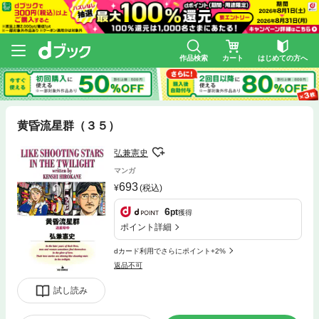
作品検索
カート
はじめての方へ
黄昏流星群（３５）
弘兼憲史
マンガ
693
(税込)
6
pt
獲得
ポイント詳細
dカード利用でさらにポイント+2%
返品不可
試し読み