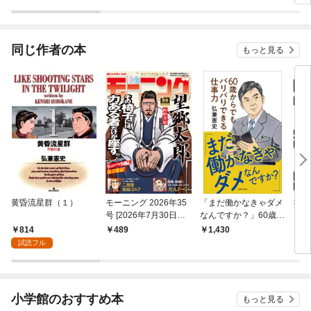
版）
同じ作者の本
もっと見る
黄昏流星群（１）
モーニング 2026年35
「まだ働かなきゃダメ
社外
号 [2026年7月30日発
なんですか？」60歳か
（１
売]
らでもバリバリできる
814
489
1,430
7
仕事力 『島耕作』シ
試読フル
リーズ作者が実践す
る、いつまでも楽しく
働くコツ【電子版特典
付き】
小学館のおすすめ本
もっと見る