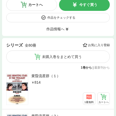
カートへ
今すぐ買う
作品をチェックする
作品情報へ
シリーズ
全80冊
お気に入り登録
未購入巻をまとめて買う
1巻から
|
最新刊から
黄昏流星群（１）
814
1冊無料
カートへ