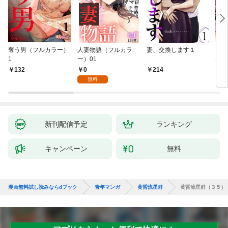
奪う男（フルカラー）
人妻物語（フルカラ
妻、交換します１
ごめ
1
ー）01
ない
0
132
214
1
無料
新刊配信予定
ランキング
キャンペーン
無料
漫画無料試し読みならdブック
青年マンガ
黄昏流星群
黄昏流星群（３５）