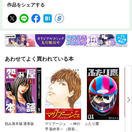
作品をシェアする
あわせてよく買われている本
怨み屋本舗 通巻版
マリアージュ ～神の
ふたり鷹
はじ
雫 最終章～ （新装