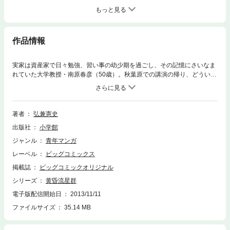
もっと見る
作品情報
実家は資産家で日々勉強、習い事の幼少期を過ごし、その記憶にさいなま
れていた大学教授・南原春彦（50歳）。秋葉原での講演の帰り、どういう
場所か知らずに入ったメイド喫茶で出会ったメイドのツンデレな態度に、
唖然としながらも心惹かれてしまう。その店で南原は、うっかり手帳を置
き忘れてしまうが…（第1話）。50歳になる安藤明日香は、ファミレスの
キッチンで働いている。彼女が作る絶品オムレツは、高校時代に憧れた男
著者
弘兼憲史
子への恋心のなせる技だった。しかし当時、けんもほろろに彼女をあしら
出版社
小学館
ったその彼が、32年後の現在、彼女の作るオムレツを食べに通うようにな
って…（第5話）
ジャンル
青年マンガ
レーベル
ビッグコミックス
掲載誌
ビッグコミックオリジナル
シリーズ
黄昏流星群
電子版配信開始日
2013/11/11
ファイルサイズ
35.14 MB