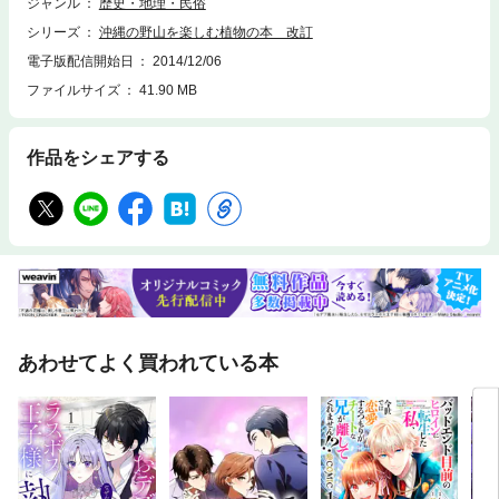
全体の様子や花や実、幹など、できるだけ複数の写真をつけ、植物が分り
ジャンル
歴史・地理・民俗
やすいようにしています。・本文にはふりがなをつけ、小学生でも読める
シリーズ
沖縄の野山を楽しむ植物の本 改訂
ようにしています。・注釈をつけ、文を分りやすくしています。・主な沖
縄の方言名（複数ある方言名の一部を記載）を載せ、特徴ある名やおもし
電子版配信開始日
2014/12/06
ろい由来などはその意味も説明しています。1959年、沖縄県生まれ。198
ファイルサイズ
41.90 MB
8年、琉球大学理学部生物学科卒業。県内大学受験予備校にて受験生物を
十余年にわたり指導の傍ら写真家として活動。県内外にて写真展を多数開
催。群馬県立自然史博物館沖縄特別展にて沖縄の自然を写真にて紹介。沖
作品をシェアする
縄県主催自然観察・沖縄県立博物館自然観察会講師、（財）亜熱帯総合研
究所研究コーディネーターなどを努める。現在、写真家として活動を続け
る傍ら、県や市町村、児童館などで自然観察会講師として指導にあたり、
エコツアーなどで沖縄の自然を紹介している。
あわせてよく買われている本