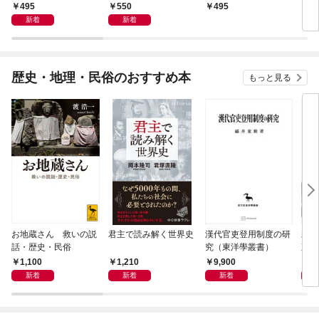
１巻
495
550
495
4
新着
新着
歴史・地理・民俗のおすすめ本
もっと見る
お地蔵さん 救いの説
君主で読み解く世界史
漢代官吏登用制度の研
親
話・歴史・民俗
究（東洋學叢書）
直立
迫る
1,100
1,210
9,900
1,
新着
新着
新着