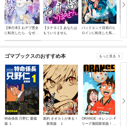
【単行本】おデブ悪女
【タテヨミ】あなたは
バッドエンド目前のヒ
【タ
に転生したら、なぜか
もういりません
ロインに転生した私、
リ〜
ラスボス王子様に執着
今世では恋愛するつも
されています
りがチートな兄が離し
てくれません！？@C
OMIC
ゴマブックスのおすすめ本
もっと見る
特命係長 只野仁 愛蔵
新約 オオカミが来る！
ORANGE -オレンジ- F
GE
版 １
新装版 １
リーグ激闘新装版！ 第
OF