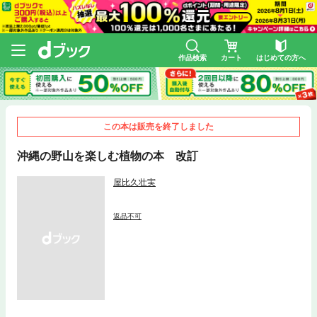
作品検索
カート
はじめての方へ
この本は販売を終了しました
沖縄の野山を楽しむ植物の本 改訂
屋比久壮実
返品不可