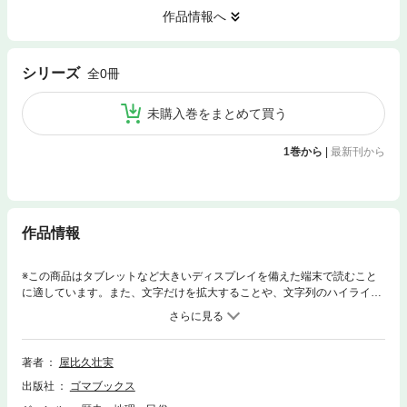
作品情報へ
シリーズ
全0冊
未購入巻をまとめて買う
1巻から
|
最新刊から
作品情報
※この商品はタブレットなど大きいディスプレイを備えた端末で読むこと
に適しています。また、文字だけを拡大することや、文字列のハイライ
ト、検索、辞書の参照、引用などの機能が使用できません。沖縄の野山で
よく出会う１１５種の植物が満載！・この本では沖縄でよく見かける身近
な野山の植物を中心に紹介しています。・この本は、植物を調べる図鑑と
は少し違います。植物を知り、楽しむための本で、一般的に難しい植物の
著者
屋比久壮実
専門用語を省いています。・葉の形状や大きさなどは、理解しやすいよう
出版社
ゴマブックス
にやさしい表現で書き、目立った植物の特徴を中心に解説しています。・