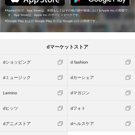
Appleのロゴ、App Storeは、米国もしくはその他の国や地域におけるApple Inc.の商標で
す。App Storeは、Apple Inc.のサービスマークです。
Google Play および Google Play ロゴは Google LLC の商標です。
dマーケットストア
dショッピング
d fashion
dミュージック
dカーシェア
Lemino
dマガジン
dヒッツ
dフォト
dアニメストア
dヘルスケア