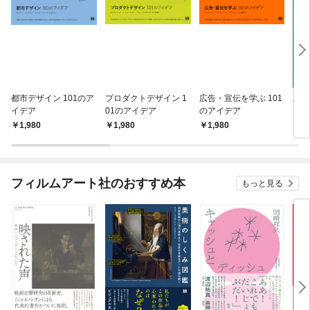
都市デザイン 101のア
プロダクトデザイン 1
広告・宣伝を学ぶ 101
歴史
イデア
01のアイデア
のアイデア
図鑑
0世
1,980
1,980
1,980
2,
地図
の仕
読み
フィルムアート社のおすすめ本
もっと見る