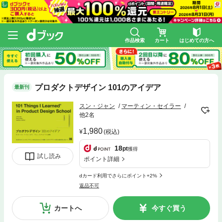
作品検索
カート
はじめての方へ
プロダクトデザイン 101のアイデア
最新刊
スン・ジャン
マーティン・セイラー
他2名
1,980
(税込)
18
pt
獲得
試し読み
ポイント詳細
dカード利用でさらにポイント+2%
返品不可
カートへ
今すぐ買う