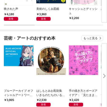
映された声
美術のしくみ図鑑
キャッシュとディッシ
記憶
ュ
ーの
4,180
3,960
2,200
2,
新着
新着
芸術・アートのおすすめ本
もっと見る
ブルーアーカイブ オフ
はしもとみお彫刻集
手の描き方とポーズア
ジ・
ィシャルアートワーク
いきものたちのいると
イデア：「見たまま描
ナと
ス
ころ
く」から「思い通りに
2,530
2,420
5,
3,905
描く」へ
新着
新着