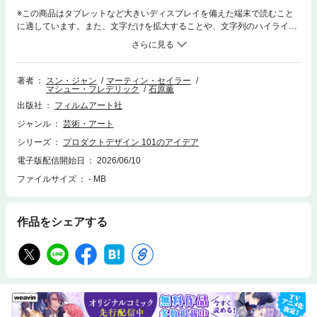
※この商品はタブレットなど大きいディスプレイを備えた端末で読むこと
に適しています。また、文字だけを拡大することや、文字列のハイライ
ト、検索、辞書の参照、引用などの機能が使用できません。身の回りのモ
ノとコトから「デザイン」を考えるためのヒントが満載！プロダクトデザ
インの原則と基礎が楽しく身につく。シンプルで楽しいイラストと、想像
力をくすぐられるセンテンスで、本質をわかりやすく学べる〈101のアイ
著者
スン・ジャン
マーティン・セイラー
マシュー・フレデリック
石原薫
デア〉シリーズ。同シリーズの1冊である本書は、プロダクトデザインの
世界に飛び込む最適で最高な入門書となっています。私たちの生活に欠か
出版社
フィルムアート社
せないあらゆる製品について、それらのモノを生み出したプロダクトデザ
ジャンル
芸術・アート
イナーが日頃何を考え、どのような意図を込めているかはあまり知られて
いません。本書では歴史、心理学、文化人類学、物理学、人間工学、マー
シリーズ
プロダクトデザイン 101のアイデア
ケティングなど、様々な分野から導かれる深い洞察の成果を、大学やデザ
電子版配信開始日
2026/06/10
インスクールで教壇に立つ経験豊富なデザイナーが解説していきます。プ
ロダクトを学ぶ学生やデザイナーだけでなく、デザイン全般に関心のある
ファイルサイズ
- MB
エンジニアやアーティスト、製品開発に携わるビジネスマンにとっても、
手元において何度も読み返したくなる１冊になっています。
作品をシェアする