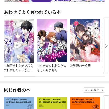
あわせてよく買われている本
【単行本】おデブ悪女
【タテヨミ】あなたは
結界師の一輪華
バッ
に転生したら、なぜか
もういりません
ロイ
ラスボス王子様に執着
今世
されています
りが
てく
OMI
同じ作者の本
もっと見る