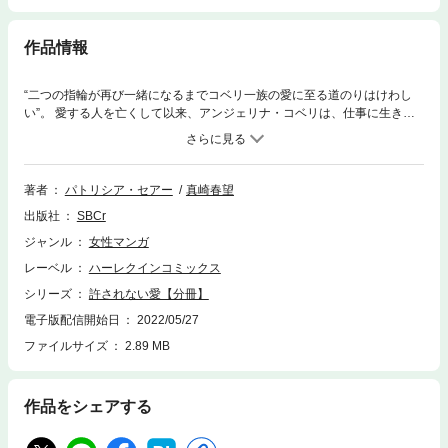
作品情報
“二つの指輪が再び一緒になるまでコベリ一族の愛に至る道のりはけわし
い”。 愛する人を亡くして以来、アンジェリナ・コベリは、仕事に生きて
いる。しかし、仕事で出会ったハンサムな大企業のＣＥＯジョン・ロッシ
によって、かたくなだった心がときほぐれていくのを感じていた。 彼が、
コベリ家に呪いをかけた一族の子孫であることを知りもせず。
著者
パトリシア・セアー
真崎春望
出版社
SBCr
ジャンル
女性マンガ
レーベル
ハーレクインコミックス
シリーズ
許されない愛【分冊】
電子版配信開始日
2022/05/27
ファイルサイズ
2.89 MB
作品をシェアする