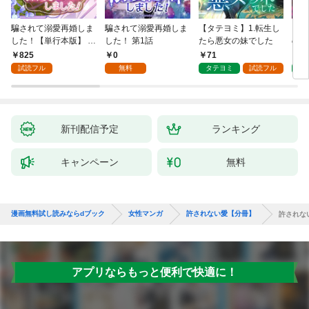
騙されて溺愛再婚しま
騙されて溺愛再婚しま
【タテヨミ】1.転生し
【タ
した！【単行本版】 1
した！ 第1話
たら悪女の妹でした
の私
巻
825
0
71
7
試読フル
無料
タテヨミ
試読フル
タ
新刊配信予定
ランキング
キャンペーン
無料
漫画無料試し読みならdブック
女性マンガ
許されない愛【分冊】
許されな
アプリならもっと便利で快適に！