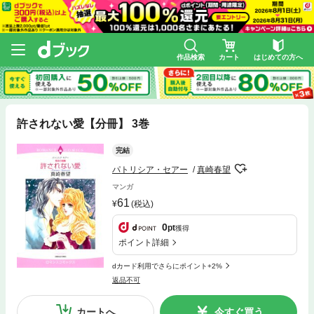
作品検索
カート
はじめての方へ
許されない愛【分冊】 3巻
完結
パトリシア・セアー
真崎春望
マンガ
61
(税込)
0
pt
獲得
ポイント詳細
dカード利用でさらにポイント+2%
返品不可
カートへ
今すぐ買う