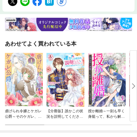
あわせてよく買われている本
虐げられ令嬢とケガレ
【分冊版】誰かこの状
授か離婚～一刻も早く
ロー
公爵～そのケガレ、払
況を説明してくださ
身籠って、私から解放
ってみせます！～
い！ ～契約から始まる
してさしあげます！
ウェディング～