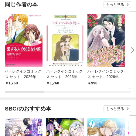
同じ作者の本
もっと見る
ハーレクインコミック
ハーレクインコミック
ハーレクインコミック
ロミ
ス セット 2026年 vo
ス セット 2026年 vo
ス セット 2026年 vo
シェ
l.1059
l.916
l.781
に香
1,760
1,760
990
5
SBCrのおすすめ本
もっと見る