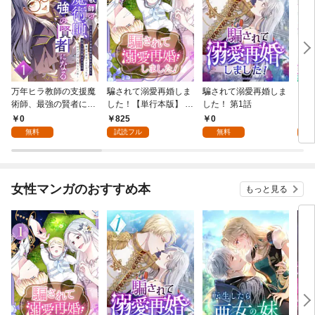
万年ヒラ教師の支援魔
騙されて溺愛再婚しま
騙されて溺愛再婚しま
ヒト
術師、最強の賢者にな
した！【単行本版】 1
した！ 第1話
る～不人気の支援魔術
巻
0
825
0
0
師は給料泥棒だと魔術
無料
試読フル
無料
大学をクビになった
が、出世した元教え子
たちのおかげで何も困
らない件～ 第1話
女性マンガのおすすめ本
もっと見る