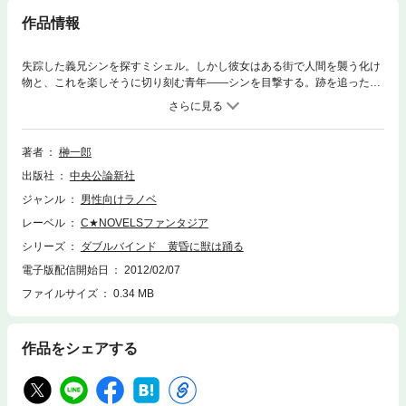
作品情報
失踪した義兄シンを探すミシェル。しかし彼女はある街で人間を襲う化け
物と、これを楽しそうに切り刻む青年――シンを目撃する。跡を追ったミ
シェルが知った、シンの呪われた運命とは!?
著者
榊一郎
出版社
中央公論新社
ジャンル
男性向けラノベ
レーベル
C★NOVELSファンタジア
シリーズ
ダブルバインド 黄昏に獣は踊る
電子版配信開始日
2012/02/07
ファイルサイズ
0.34 MB
作品をシェアする