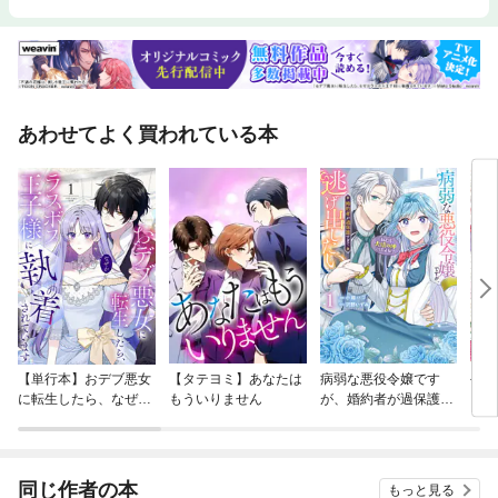
あわせてよく買われている本
【単行本】おデブ悪女
【タテヨミ】あなたは
病弱な悪役令嬢です
公爵
に転生したら、なぜか
もういりません
が、婚約者が過保護す
当た
ラスボス王子様に執着
ぎて逃げ出したい(私
されています
たち犬猿の仲でしたよ
ね！？)
同じ作者の本
もっと見る