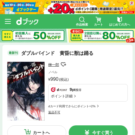
作品検索
カート
はじめての方へ
ダブルバインド 黄昏に獣は踊る
最新刊
榊一郎
ノベル
990
(税込)
9
pt
獲得
ポイント詳細
dカード利用でさらにポイント+2%
返品不可
カートへ
今すぐ買う