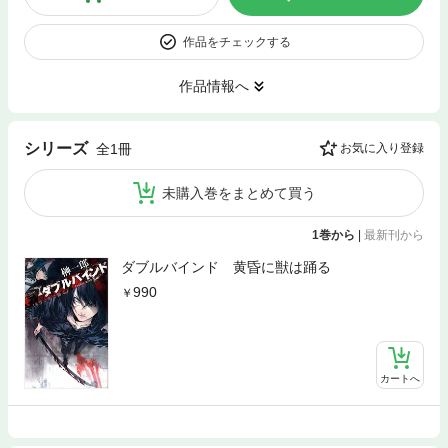
作品をチェックする
作品情報へ
シリーズ
全1冊
お気に入り登録
未購入巻をまとめて買う
1巻から
|
最新刊から
ダブルバインド 黄昏に獣は踊る
990
カートへ