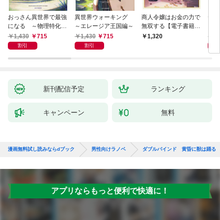
おっさん異世界で最強
異世界ウォーキング
商人令嬢はお金の力で
デス
になる ～物理特化の
～エレージア王国編～
無双する【電子書籍限
る異
覚醒者～
定書き下ろしSS付
1,430
715
1,430
715
1,
1,320
き】
割引
割引
新刊配信予定
ランキング
キャンペーン
無料
漫画無料試し読みならdブック
男性向けラノベ
ダブルバインド 黄昏に獣は踊る
アプリならもっと便利で快適に！