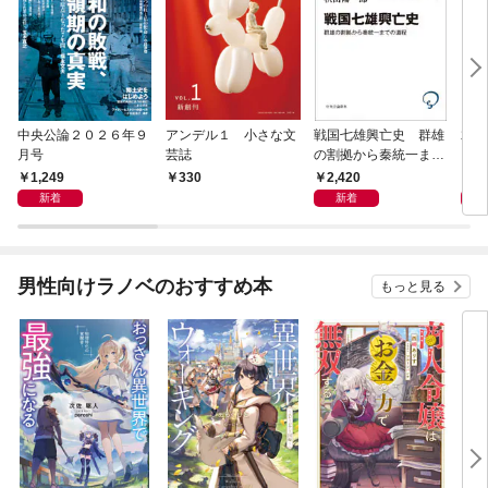
中央公論２０２６年９
アンデル１ 小さな文
戦国七雄興亡史 群雄
君主
月号
芸誌
の割拠から秦統一まで
の道程
1,249
2,420
1,
330
新着
新着
男性向けラノベのおすすめ本
もっと見る