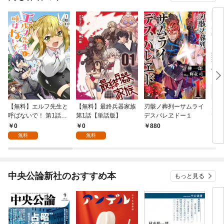
【無料】エルフ先生と
【無料】最終兵器家族
刃骸ノ葬列ーサムライ
エル
呼ばないで！ 第1話
第1話【単話版】
デスパレヱドー１
で！
【単話版】
け付
0
0
880
7
無料
無料
中央公論新社のおすすめ本
もっと見る