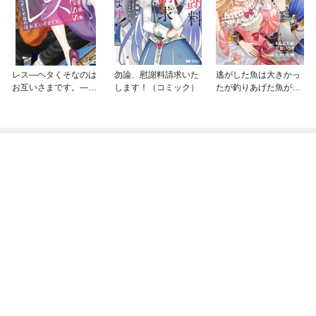
レス—ヘタくそなのは
勿論、慰謝料請求いた
逃がした魚は大きかっ
お互いさまです。—
します！（コミック）
たが釣りあげた魚が大
【マイクロ】
きすぎた件（コミッ
ク）【分冊版】