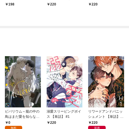
結婚のはずなのに…溺
198
220
220
愛されてました。 (1)
ビバリウム～籠の中の
溺愛スリーピングボイ
リワードアンドパニッ
鳥はまだ愛を知らない
ス 【単話】 #1
シュメント 【単話】
【全年齢版】(1)
第1話
0
220
220
無料
新着