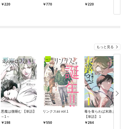
に入った私ですが、敵
欲しい？」女王様は絶
220
770
220
にも味方にもイキ負か
倫兄弟にいじめられた
されてます。 (1)
い (1)
もっと見る
悪魔は微睡む 【単話】
リンクスas vol.1
毒を食らわば末路まで
～1～
【単話】 1
【
198
550
264