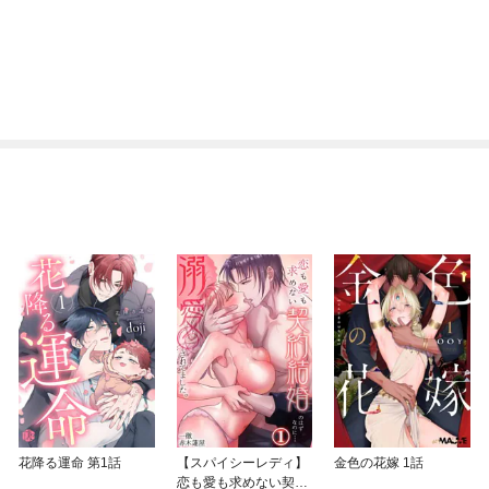
花降る運命 第1話
【スパイシーレディ】
金色の花嫁 1話
恋も愛も求めない契約