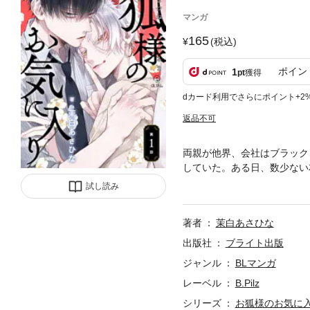
マンガ
165
(税込)
ポイン
1
pt
獲得
dカード利用でさらにポイント+2
返品不可
両親が他界、会社はブラック
していた。ある日、数少ない
ご飯を食べて笑いあう』そん
試し読み
「キミの願いは何でも叶えて
はじまる♪※本商品の内容は雑誌
著者
茉白あさひな
出版社
ブライト出版
ジャンル
BLマンガ
レーベル
B.Pilz
シリーズ
お狐様のお気に