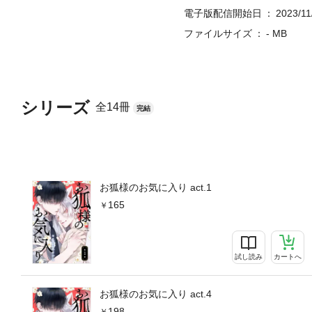
電子版配信開始日
2023/11
ファイルサイズ
- MB
シリーズ
全14冊
完結
お狐様のお気に入り act.1
165
試し読み
カートへ
お狐様のお気に入り act.4
198