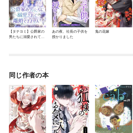
【タテヨミ】公爵家の
あの夜、社長の子供を
鬼の花嫁
男たちに溺愛されて離
授かりました
婚できません！
同じ作者の本