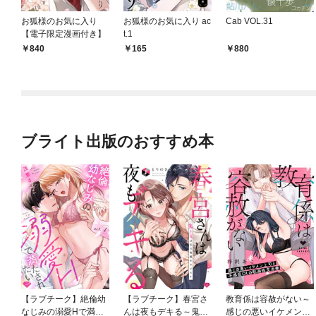
お狐様のお気に入り
お狐様のお気に入り ac
Cab VOL.31
【電子限定漫画付き】
t.1
840
165
880
ブライト出版のおすすめ本
【ラブチーク】絶倫幼
【ラブチーク】春宮さ
教育係は容赦がない～
なじみの溺愛Hで満た
んは夜もデキる～鬼上
感じの悪いイケメン上