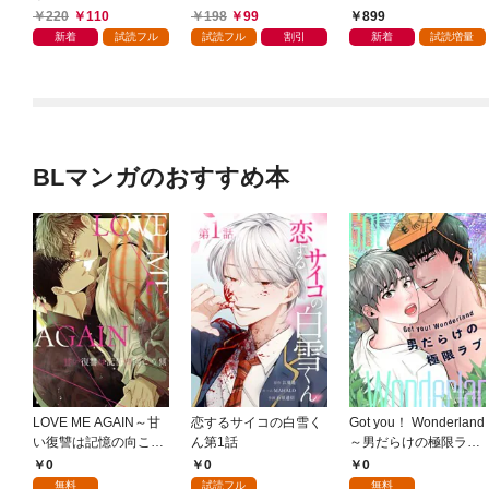
されたい act.1
司は私の専属セラピス
司と不感症OLの耽溺性
220
110
198
99
899
ト～ act.1
交治療～【コミックス
新着
試読フル
試読フル
割引
新着
試読増量
版】
BLマンガのおすすめ本
LOVE ME AGAIN～甘
恋するサイコの白雪く
Got you！ Wonderland
い復讐は記憶の向こう
ん第1話
～男だらけの極限ラブ
側～(1)
～(1)
0
0
0
無料
試読フル
無料