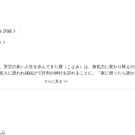
ト詳細
%
、苦労の多い人生を歩んできた暦（こよみ）は、無気力に変わり映えの
友人に誘われ縁結びで評判の神社を訪れることに。『家に帰ったら誰か
なありふれた願いが頭に浮かんだ帰宅後の夜、暦のもとに思いも寄らない
あげる」社畜リーマン×最高に綺麗で可愛いお狐様の、愛しくて幸せあ
「B.Pilz（ビーピルツ） vol.40」を単話化したものです。重複購入
入り