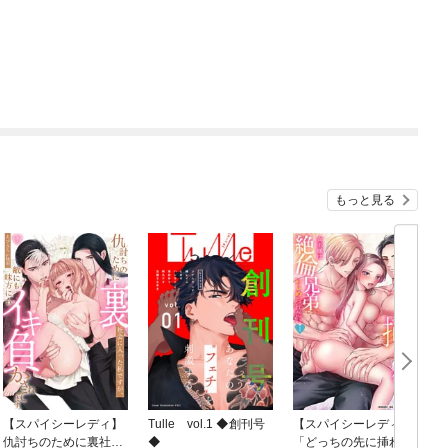
もっと見る
【スパイシーレディ】
Tulle vol.1 ◆創刊号
【スパイシーレディ】
仇討ちのために裏社会
◆
「どっちの先に挿れて
も