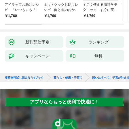
アイラップお助けレシ
ホットクックお助けレ
すごく使える脳科学テ
首
ピ 「いつも」も「も
シピ 肉と魚のおか
クニック すぐに実践
ヨガ
しも」もおいしい！
ず 少ない材料＆調味
したくなる
ラと
￥1,760
￥1,760
￥1,760
￥1,
料で、あとはスイッチ
リー
ポン！
昇と
新刊配信予定
ランキング
キャンペーン
無料
漫画無料試し読みならdブック
暮らし・健康・子育て
願いはすべて、子宮が叶え
アプリならもっと便利で快適に！