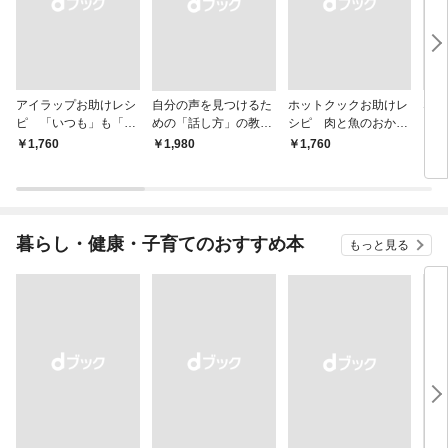
アイラップお助けレシ
自分の声を見つけるた
ホットクックお助けレ
なる
ピ 「いつも」も「も
めの「話し方」の教
シピ 肉と魚のおか
しも」もおいしい！
室 Ｏｒａｃｙ（オラ
ず 少ない材料＆調味
￥1,760
￥1,980
￥1,760
￥1,
シー）
料で、あとはスイッチ
ポン！
暮らし・健康・子育てのおすすめ本
もっと見る