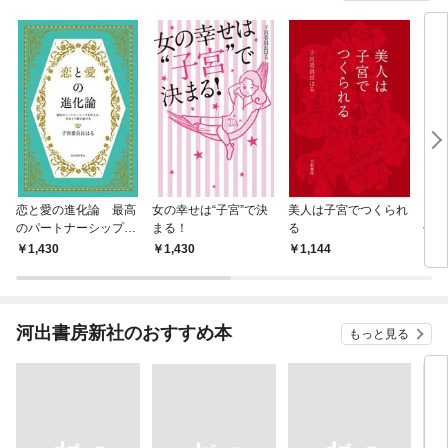
恋と愛の進化論 最高
女の幸せは“子宮”で決
美人は子宮でつくられ
お金
のパートナーシップを
まる！
る
せる
叶える、自分との絆の
に変
1,430
1,430
1,144
1,
結び方
～
河出書房新社のおすすめ本
もっと見る