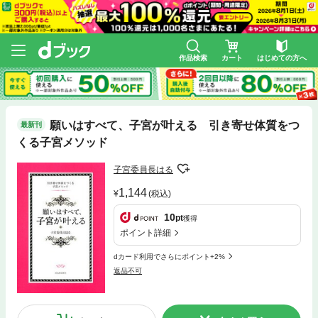
作品検索
カート
はじめての方へ
願いはすべて、子宮が叶える 引き寄せ体質をつ
最新刊
くる子宮メソッド
子宮委員長はる
1,144
(税込)
10
pt
獲得
ポイント詳細
dカード利用でさらにポイント+2%
返品不可