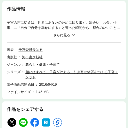
作品情報
子宮の声に従えば、世界はあなたのために回り出す。出会い、お金、仕
事……「自分で自分を幸せにする」と誓った瞬間から、都合のいいことば
かり起こり始める！自分を愛するための幸運習慣。
著者
子宮委員長はる
出版社
河出書房新社
ジャンル
暮らし・健康・子育て
シリーズ
願いはすべて、子宮が叶える 引き寄せ体質をつくる子宮メ
ソッド
電子版配信開始日
2016/04/19
ファイルサイズ
1.45 MB
作品をシェアする