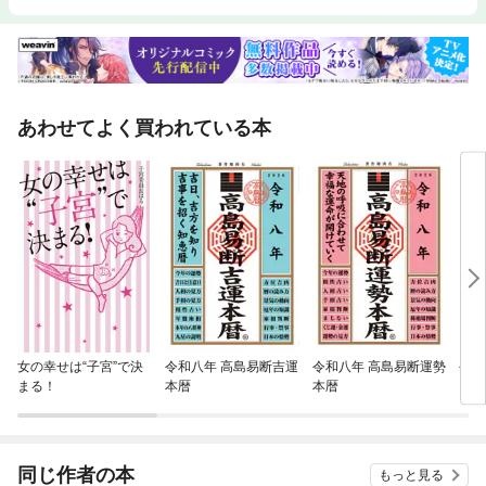
あわせてよく買われている本
女の幸せは“子宮”で決
令和八年 高島易断吉運
令和八年 高島易断運勢
令和
まる！
本暦
本暦
同じ作者の本
もっと見る