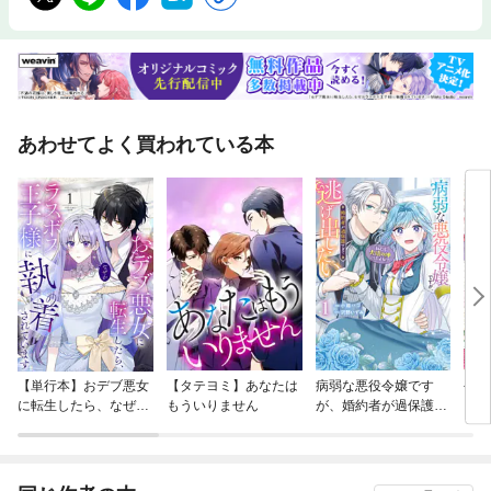
あわせてよく買われている本
【単行本】おデブ悪女
【タテヨミ】あなたは
病弱な悪役令嬢です
公爵
に転生したら、なぜか
もういりません
が、婚約者が過保護す
当た
ラスボス王子様に執着
ぎて逃げ出したい(私
されています
たち犬猿の仲でしたよ
ね！？)