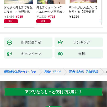
おっさん異世界で最強
異世界ウォーキング
商人令嬢はお金の力で
デス
になる ～物理特化の
～エレージア王国編～
無双する【電子書籍限
る異
覚醒者～
定書き下ろしSS付
1,430
715
1,430
715
1,
1,320
き】
割引
割引
新刊配信予定
ランキング
キャンペーン
無料
漫画無料試し読みならdブック
男性向けラノベ
西域剣士列伝 天山疾風記
アプリならもっと便利で快適に！