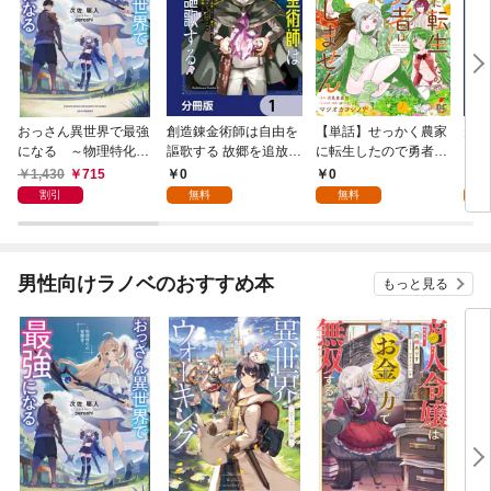
おっさん異世界で最強
創造錬金術師は自由を
【単話】せっかく農家
夫は
になる ～物理特化の
謳歌する 故郷を追放さ
に転生したので勇者は
【分
覚醒者～
れたら、魔王のお膝元
目指しません【第1
1,430
715
0
0
0
で超絶効果のマジック
話】
割引
無料
無料
アイテム作り放題にな
りました【分冊版】
1
男性向けラノベのおすすめ本
もっと見る