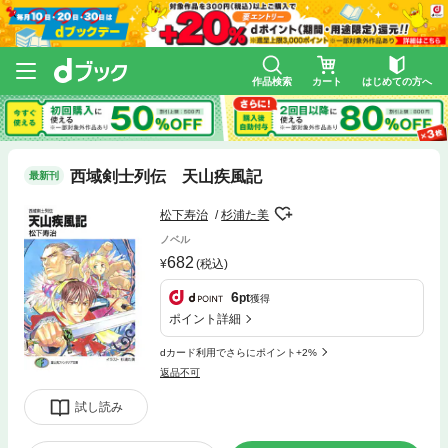
作品検索
カート
はじめての方へ
西域剣士列伝 天山疾風記
最新刊
松下寿治
杉浦た美
ノベル
682
(税込)
6
pt
獲得
ポイント詳細
dカード利用でさらにポイント+2%
返品不可
試し読み