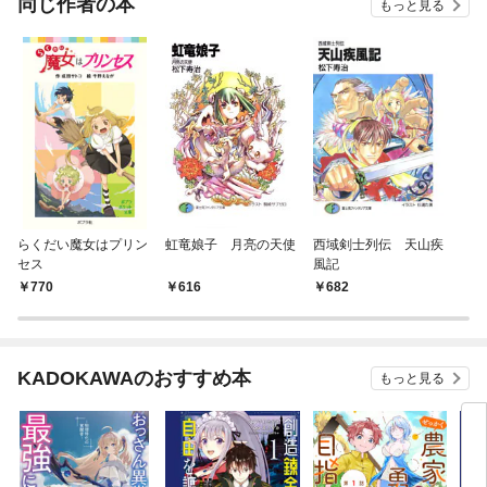
同じ作者の本
もっと見る
らくだい魔女はプリン
虹竜娘子 月亮の天使
西域剣士列伝 天山疾
セス
風記
770
616
682
KADOKAWAのおすすめ本
もっと見る