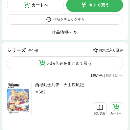
カートへ
今すぐ買う
作品をチェックする
作品情報へ
シリーズ
全1冊
お気に入り登録
未購入巻をまとめて買う
1巻から
|
最新刊から
西域剣士列伝 天山疾風記
682
試し読み
カートへ