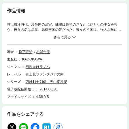
作品情報
時は前漢時代。漢帝国の武官、陳湯は任務のさなかにひとりの少女を救
う。彼女の名は星星、烏孫王国の姫だった。彼女の祖国は、強大な敵に狙
われていた――。新星がおくる、第十三回ファンタジア小説大賞・佳作受
作！
著者
松下寿治
杉浦た美
出版社
KADOKAWA
ジャンル
男性向けラノベ
レーベル
富士見ファンタジア文庫
シリーズ
西域剣士列伝 天山疾風記
電子版配信開始日
2014/08/20
ファイルサイズ
4.36 MB
作品をシェアする