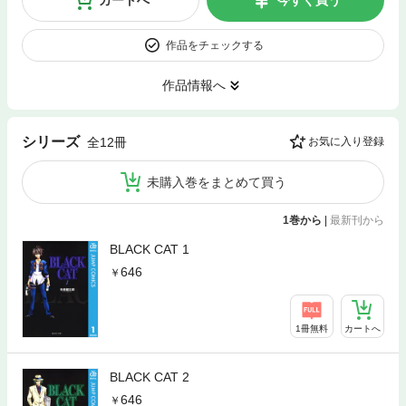
カートへ
今すぐ買う
作品をチェックする
作品情報へ
シリーズ
全12冊
お気に入り登録
未購入巻をまとめて買う
1巻から
|
最新刊から
BLACK CAT 1
646
1冊無料
カートへ
BLACK CAT 2
646