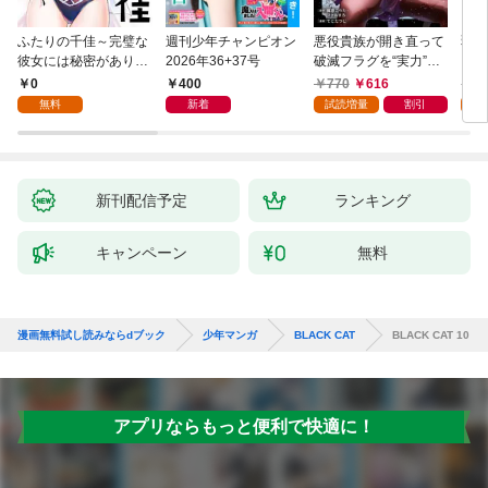
ふたりの千佳～完璧な
週刊少年チャンピオン
悪役貴族が開き直って
弱虫
彼女には秘密がありま
2026年36+37号
破滅フラグを“実力”で
IKE
した(1)
叩き折っていたら、い
0
400
770
616
6
つの間にかヒロイン達
無料
新着
試読増量
割引
試
から英雄視されるよう
になった件（コミッ
ク） 1巻
新刊配信予定
ランキング
キャンペーン
無料
漫画無料試し読みならdブック
少年マンガ
BLACK CAT
BLACK CAT 10
アプリならもっと便利で快適に！