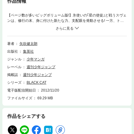
作品情報
【ページ数が多いビッグボリューム版!】氷使いの｢星の使徒｣と戦うスヴェ
ンは、修行の末、身に付けた新たな力、支配眼を発動させる! 一方、トレ
インとリバーは、覆面を取り、真の力を解放した道士･シキと対峙する。
シキの未知なる力の前に、二人がとった戦略とは!?
著者
矢吹健太朗
出版社
集英社
ジャンル
少年マンガ
レーベル
週刊少年ジャンプ
掲載誌
週刊少年ジャンプ
シリーズ
BLACK CAT
電子版配信開始日
2012/11/20
ファイルサイズ
69.29 MB
作品をシェアする