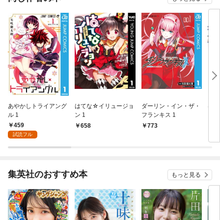
あやかしトライアング
はてな☆イリュージョ
ダーリン・イン・ザ・
はて
ル 1
ン 1
フランキス 1
ンR
459
658
773
7
試読フル
集英社のおすすめ本
もっと見る