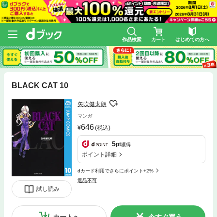
作品検索
カート
はじめての方へ
BLACK CAT 10
矢吹健太朗
マンガ
646
(税込)
5
pt
獲得
ポイント詳細
dカード利用でさらにポイント+2%
返品不可
試し読み