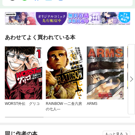
あわせてよく買われている本
WORST外伝 グリコ
RAINBOW —二舎六房
ARMS
マチ
の七人—
同じ作者の本
もっと見る