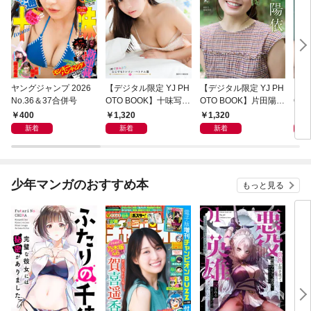
ヤングジャンプ 2026
【デジタル限定 YJ PH
【デジタル限定 YJ PH
【デ
No.36＆37合併号
OTO BOOK】十味写真
OTO BOOK】片田陽依
OT
集「続・『ぽみ』！？
写真集「羽色日和」
写真
400
1,320
1,320
1,
どこでもトレイン・ベ
リ」
新着
新着
新着
トナム篇」
少年マンガのおすすめ本
もっと見る