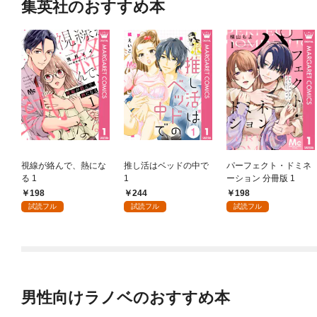
集英社のおすすめ本
視線が絡んで、熱にな
推し活はベッドの中で
パーフェクト・ドミネ
る 1
1
ーション 分冊版 1
198
244
198
試読フル
試読フル
試読フル
男性向けラノベのおすすめ本