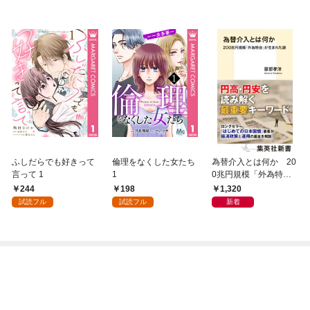
ふしだらでも好きって
倫理をなくした女たち
為替介入とは何か 20
言って 1
1
0兆円規模「外為特
会」が生まれた謎
244
198
1,320
試読フル
試読フル
新着