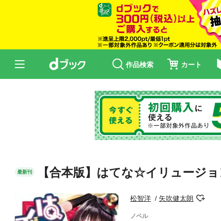
作品検索
カート
【合本版】はてな☆イリュージョン
最新刊
松智洋
矢吹健太朗
ノベル