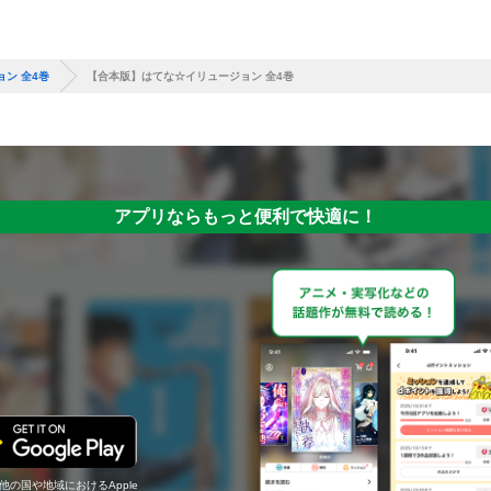
ン 全4巻
【合本版】はてな☆イリュージョン 全4巻
アプリならもっと便利で快適に！
の他の国や地域におけるApple