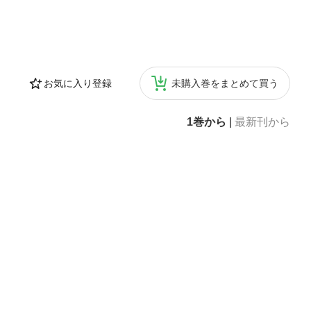
お気に入り登録
未購入巻をまとめて買う
1巻から
|
最新刊から