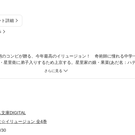
ント詳細
%
朗のコンビが贈る、今年最高のイリュージョン！ 奇術師に憧れる中学
・星里衛に弟子入りするため上京する。星里家の娘・果菜(あだ名：ハテ
屋敷と呼ばれる星里家で、真はハテナと再会するが…!?
庫DIGITAL
☆イリュージョン 全4巻
/30