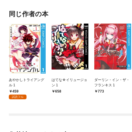
同じ作者の本
あやかしトライアング
はてな☆イリュージョ
ダーリン・イン・ザ・
ル 1
ン 1
フランキス 1
459
658
773
試読フル