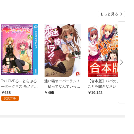
もっと見る
To LOVEる―とらぶる
迷い猫オーバーラン！
【合本版】パパのいう
―ダークネス モノクロ
拾ってなんていって
ことを聞きなさい！
版 1
ないんだからね！！
638
495
10,142
試読フル