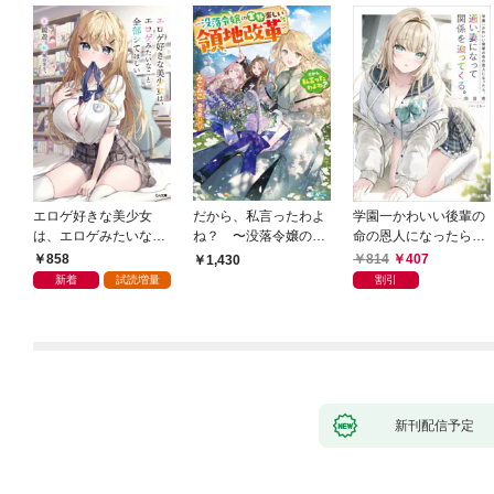
エロゲ好きな美少女
だから、私言ったわよ
学園一かわいい後輩の
は、エロゲみたいなこ
ね？ 〜没落令嬢の案
命の恩人になったら、
と全部シてほしい【電
外楽しい領地改革〜
通い妻になって関係を
858
814
407
1,430
子ＳＳ特典付き】
迫ってくる。
新着
試読増量
割引
新刊配信予定