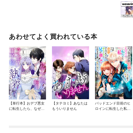
あわせてよく買われている本
【単行本】おデブ悪女
【タテヨミ】あなたは
バッドエンド目前のヒ
に転生したら、なぜか
もういりません
ロインに転生した私、
ラスボス王子様に執着
今世では恋愛するつも
されています
りがチートな兄が離し
てくれません！？@C
OMIC