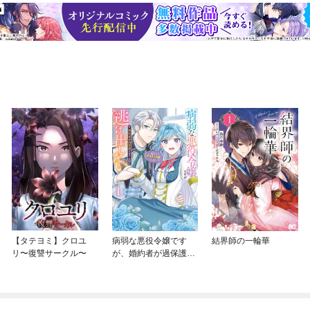
【タテヨミ】クロユ
病弱な悪役令嬢です
結界師の一輪華
リ〜復讐サークル〜
が、婚約者が過保護す
ぎて逃げ出したい(私た
ち犬猿の仲でしたよ
ね！？)