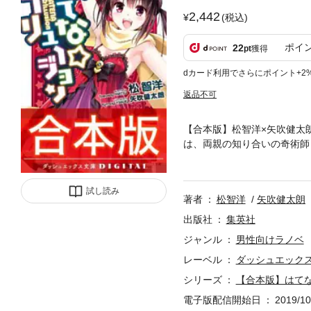
2,442
(税込)
ポイ
22
pt
獲得
dカード利用でさらにポイント+2
返品不可
【合本版】松智洋×矢吹健太
は、両親の知り合いの奇術師
で、不安はなかった。 幽霊
試し読み
著者
松智洋
矢吹健太朗
出版社
集英社
ジャンル
男性向けラノベ
レーベル
ダッシュエックス文
シリーズ
【合本版】はてな
電子版配信開始日
2019/10