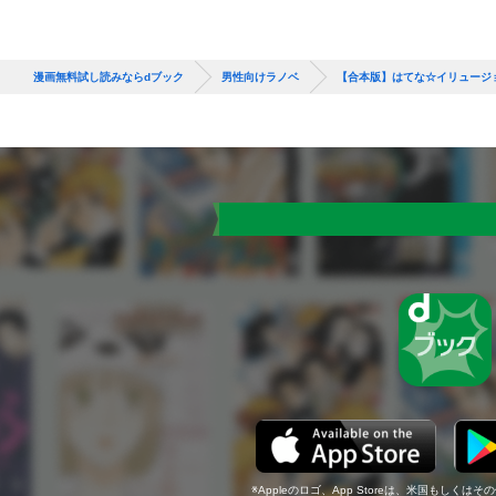
漫画無料試し読みならdブック
男性向けラノベ
【合本版】はてな☆イリュージョ
Appleのロゴ、App Storeは、米国もしくはそ