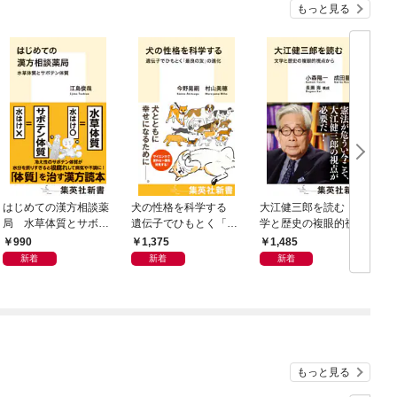
もっと見る
はじめての漢方相談薬
犬の性格を科学する
大江健三郎を読む 文
ヤ
局 水草体質とサボテ
遺伝子でひもとく「最
学と歴史の複眼的視点
N
ン体質
良の友」の進化
から
990
1,375
1,485
新着
新着
新着
もっと見る