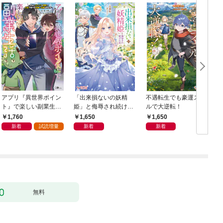
アプリ『異世界ポイン
「出来損ないの妖精
不遇転生でも豪運スキ
ト』で楽しい副業生
姫」と侮辱され続けた
ルで大逆転！
活 〜貯めたポイント
私
1,760
1,650
1,650
は現実でお金や様々な
新着
試読増量
新着
新着
特典に交換出来ます〜
無料