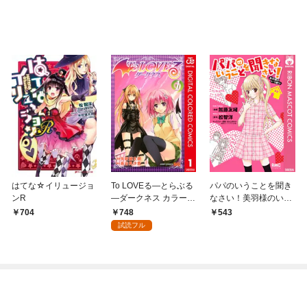
はてな☆イリュージョ
To LOVEる―とらぶる
パパのいうことを聞き
ンR
―ダークネス カラー版
なさい！美羽様のいう
1
通り！
748
704
543
試読フル