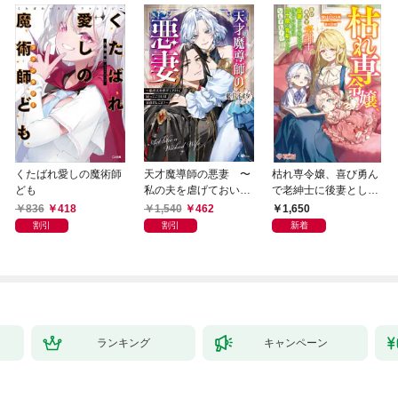
くたばれ愛しの魔術師
天才魔導師の悪妻 〜
枯れ専令嬢、喜び勇ん
ども
私の夫を虐げておいて
で老紳士に後妻として
戻ってこいとは呆れま
嫁いだら、待っていた
836
418
1,540
462
1,650
してよ？〜
のは二十歳の青年でし
割引
割引
新着
た。なんでだ〜！？1
ランキング
キャンペーン