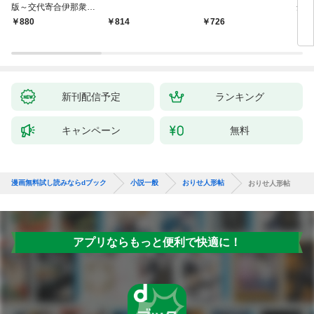
版～交代寄合伊那衆異
舟の
聞（1）～
880
814
726
9
新刊配信予定
ランキング
キャンペーン
無料
漫画無料試し読みならdブック
小説一般
おりせ人形帖
おりせ人形帖
アプリならもっと便利で快適に！