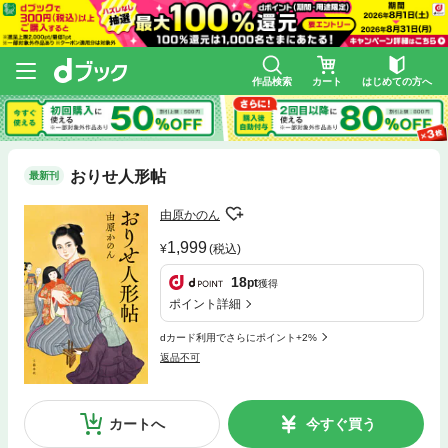
作品検索
カート
はじめての方へ
おりせ人形帖
最新刊
由原かのん
1,999
(税込)
18
pt
獲得
ポイント詳細
dカード利用でさらにポイント+2%
返品不可
カートへ
今すぐ買う