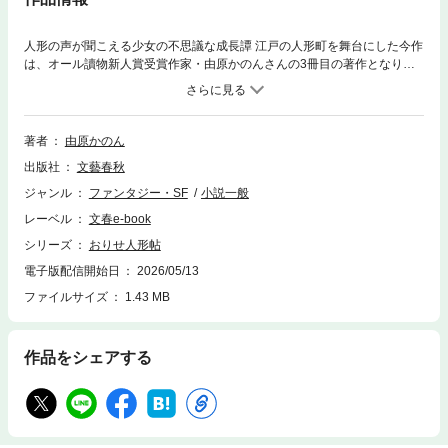
人形の声が聞こえる少女の不思議な成長譚 江戸の人形町を舞台にした今作
は、オール讀物新人賞受賞作家・由原かのんさんの3冊目の著作となりま
す。 魂が宿った人形たちの声が聞こえる不思議な力があるおりせ。人形師
の父・貝助と弟・清太郎、継母のおすまと暮らしています。 おりせは小さ
いころから人形の声を聞くことができましたが、周囲からは理解されず、
時に孤独を感じることもありました。 そんなおりせが気持ちを打ち明ける
著者
由原かのん
相手は、人形浄瑠璃の蝉丸を模した人形と、継母の亡き3歳の娘であるお
出版社
文藝春秋
ちよの魂が宿った人形です。 人形に宿る思いに寄り添いながら、恋や友
情、家族の絆を深めていくおりせの姿が、繊細かつ生き生きと描かれてい
ジャンル
ファンタジー・SF
小説一般
ます。 そして年頃のおりせは、嫁ぐのか、婿を取るのか、あるいは人形を
レーベル
文春e-book
作る職人を目指すのか、決断を迫られます。恋愛は苦手と感じているおり
せが選ぶ将来とは・・・。 繊細な筆致で描かれる人間模様と、時代小説な
シリーズ
おりせ人形帖
らではの風情が楽しめる『おりせ人形帖』。時代小説ファンはもちろん、
電子版配信開始日
2026/05/13
ファンタジーや成長譚がお好きな方にもお読みいただきたい一冊です。
ファイルサイズ
1.43 MB
作品をシェアする