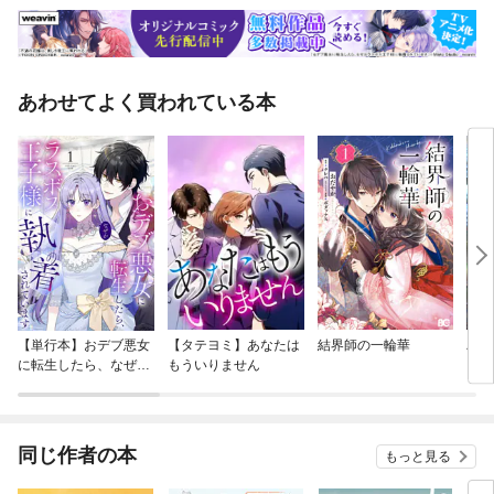
あわせてよく買われている本
【単行本】おデブ悪女
【タテヨミ】あなたは
結界師の一輪華
バッ
に転生したら、なぜか
もういりません
ロイ
ラスボス王子様に執着
今世
されています
りが
てく
OMI
同じ作者の本
もっと見る