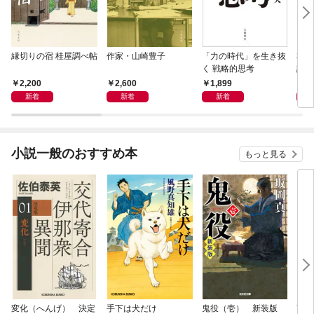
縁切りの宿 桂屋調べ帖
作家・山崎豊子
「力の時代」を生き抜
本当
く 戦略的思考
話）
2,200
2,600
1,899
1,
新着
新着
新着
小説一般のおすすめ本
もっと見る
変化（へんげ） 決定
手下は犬だけ
鬼役（壱） 新装版
南町