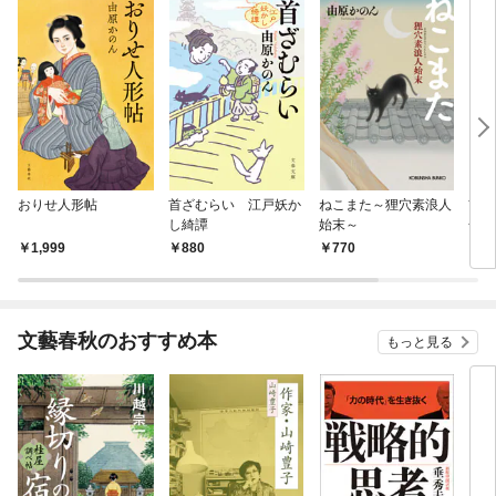
おりせ人形帖
首ざむらい 江戸妖か
ねこまた～狸穴素浪人
首ざ
し綺譚
始末～
奇な
1,999
880
770
1,
文藝春秋のおすすめ本
もっと見る