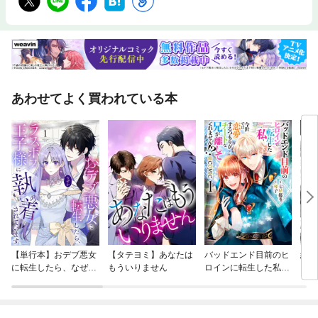
あわせてよく買われている本
【単行本】おデブ悪女
【タテヨミ】あなたは
バッドエンド目前のヒ
結界
に転生したら、なぜか
もういりません
ロインに転生した私、
ラスボス王子様に執着
今世では恋愛するつも
されています
りがチートな兄が離し
てくれません！？@C