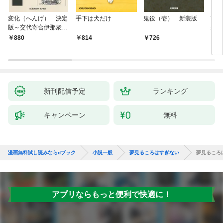
変化（へんげ） 決定
手下は犬だけ
鬼役（壱） 新装版
南町
版～交代寄合伊那衆異
舟の
聞（1）～
880
814
726
9
新刊配信予定
ランキング
キャンペーン
無料
漫画無料試し読みならdブック
小説一般
夢見るころはすぎない
夢見るころ
アプリならもっと便利で快適に！