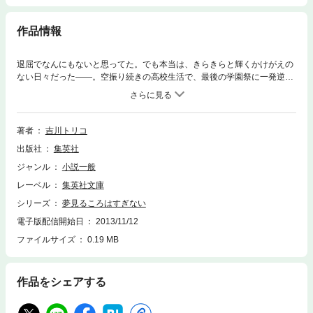
作品情報
退屈でなんにもないと思ってた。でも本当は、きらきらと輝くかけがえの
ない日々だった――。空振り続きの高校生活で、最後の学園祭に一発逆転
のときめきを期待する女子高生。｢一生処女でいようね｣と誓ったオタク仲
間の足抜けに、動揺する女子大生。理想と現実のギャップにもだえる、一
途でキュートな女の子たちの青春6編。あのころのあなたが、きっとここ
に見つかる。(『｢処女同盟｣第三号』改題)
著者
吉川トリコ
出版社
集英社
ジャンル
小説一般
レーベル
集英社文庫
シリーズ
夢見るころはすぎない
電子版配信開始日
2013/11/12
ファイルサイズ
0.19 MB
作品をシェアする