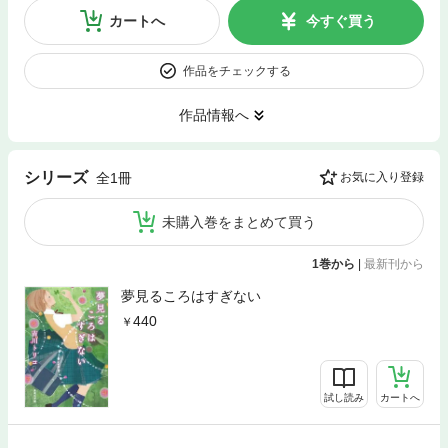
カートへ
今すぐ買う
作品をチェックする
作品情報へ
シリーズ
全1冊
お気に入り登録
未購入巻をまとめて買う
1巻から
|
最新刊から
夢見るころはすぎない
440
試し読み
カートへ