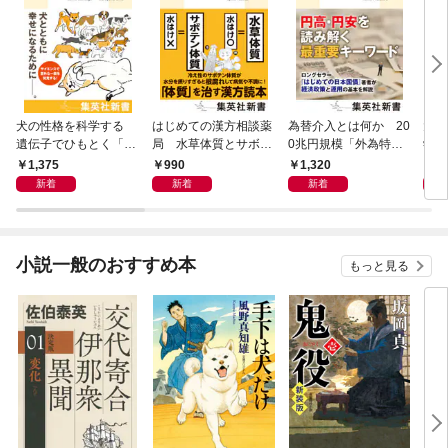
犬の性格を科学する
はじめての漢方相談薬
為替介入とは何か 20
大江
遺伝子でひもとく「最
局 水草体質とサボテ
0兆円規模「外為特
学と
良の友」の進化
ン体質
会」が生まれた謎
から
1,375
990
1,320
1,
新着
新着
新着
小説一般のおすすめ本
もっと見る