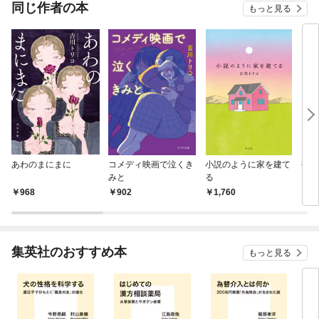
OMIC
同じ作者の本
もっと見る
あわのまにまに
コメディ映画で泣くき
小説のように家を建て
裸足
みと
る
な妻
968
902
1,760
2,
集英社のおすすめ本
もっと見る