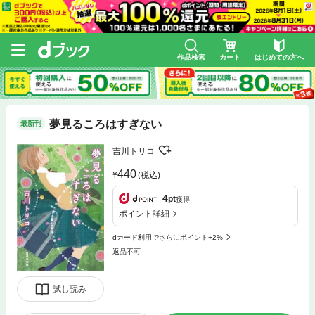
作品検索
カート
はじめての方へ
夢見るころはすぎない
最新刊
吉川トリコ
440
(税込)
4
pt
獲得
ポイント詳細
dカード利用でさらにポイント+2%
返品不可
試し読み