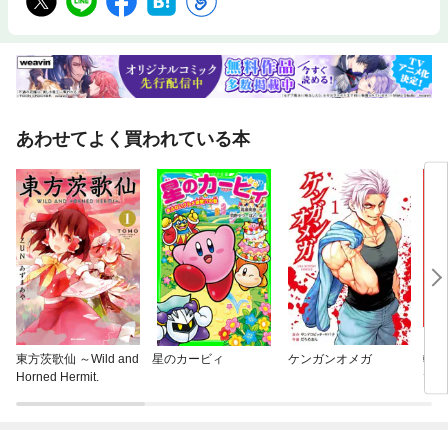
あわせてよく買われている本
東方茨歌仙 ～Wild and
星のカービィ
ケンガンオメガ
転生
Horned Hermit.
で成
領地
で、
して