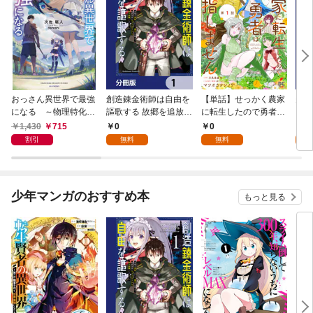
おっさん異世界で最強
創造錬金術師は自由を
【単話】せっかく農家
夫は
になる ～物理特化の
謳歌する 故郷を追放さ
に転生したので勇者は
【分
覚醒者～
れたら、魔王のお膝元
目指しません【第1
1,430
715
0
0
0
で超絶効果のマジック
話】
割引
無料
無料
アイテム作り放題にな
りました【分冊版】
1
少年マンガのおすすめ本
もっと見る