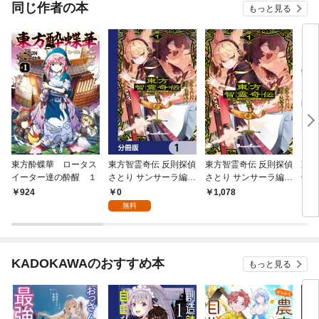
にな
同じ作者の本
もっと見る
東方酔蝶華 ロータス
東方智霊奇伝 反則探偵
東方智霊奇伝 反則探偵
東方
イーター達の酔醒 １
さとり サンサーラ編
さとり サンサーラ編
Crea
【分冊版】 1
１
d. 
0
924
1,078
9
無料
KADOKAWAのおすすめ本
もっと見る