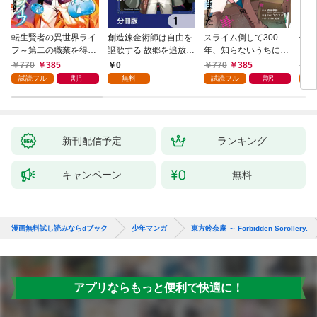
転生賢者の異世界ライ
創造錬金術師は自由を
スライム倒して300
信長
フ～第二の職業を得
謳歌する 故郷を追放さ
年、知らないうちにレ
て、世界最強になりま
れたら、魔王のお膝元
ベルMAXになってまし
770
385
0
770
385
7
した～ 1巻
で超絶効果のマジック
た 1巻
試読フル
割引
無料
試読フル
割引
試
アイテム作り放題にな
りました【分冊版】
1
新刊配信予定
ランキング
キャンペーン
無料
漫画無料試し読みならdブック
少年マンガ
東方鈴奈庵 ～ Forbidden Scrollery.
アプリならもっと便利で快適に！