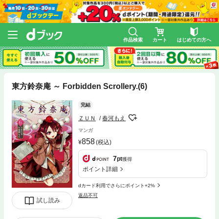
作品検索
カート
はじめての方へ
東方鈴奈庵 ～ Forbidden Scrollery.(6)
完結
ＺＵＮ
春河もえ
マンガ
858
(税込)
7
pt
獲得
ポイント詳細
dカード利用でさらにポイント+2%
返品不可
試し読み