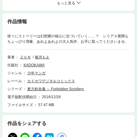
もっと見る
作品情報
徐々にストーリーは幻想郷の核心に近づいていく……？ シリアス展開も
ちょっぴり増量、あれよあれよの大人気作、お手に取ってくださいませ。
著者
ＺＵＮ
春河もえ
出版社
KADOKAWA
ジャンル
少年マンガ
レーベル
カドカワデジタルコミックス
シリーズ
東方鈴奈庵 ～ Forbidden Scrollery.
電子版配信開始日
2016/12/26
ファイルサイズ
57.47 MB
作品をシェアする