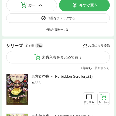
カートへ
今すぐ買う
作品をチェックする
作品情報へ
全7冊
シリーズ
お気に入り登録
完結
未購入巻をまとめて買う
1巻から
|
最新刊から
東方鈴奈庵 ～ Forbidden Scrollery.(1)
836
試し読み
カートへ
東方鈴奈庵 ～ Forbidden Scrollery.(2)