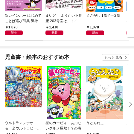
新レインボー はじめて
まいど！ ようかい不動
えさがし 1歳半～2歳
大学
ことば選び辞典 気持ち
産 203号室は、トイレ
SH
のことば
の花子さんの部屋？
1,870
1,430
1,078
1,
新着
新着
新着
児童書・絵本のおすすめ本
もっと見る
ウルトラマンテオ
星のカービィ あぶな
うどんねこ
放課
＆ 全ウルトラヒーロ
いグルメ屋敷！？の巻
を救
ー大集合 あそべるず
結成