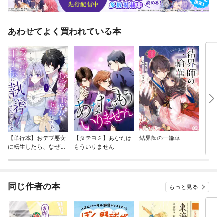
あわせてよく買われている本
【単行本】おデブ悪女
【タテヨミ】あなたは
結界師の一輪華
バッ
に転生したら、なぜか
もういりません
ロイ
ラスボス王子様に執着
今世
されています
りが
てく
OMI
同じ作者の本
もっと見る