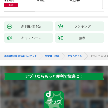
1,430
781
1,540
8
かん
新着
新刊配信予定
ランキング
キャンペーン
無料
漫画無料試し読みならdブック
児童書・絵本
グリムどうわ
グリムどうわ3 
アプリならもっと便利で快適に！