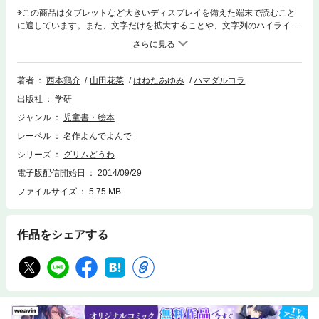
※この商品はタブレットなど大きいディスプレイを備えた端末で読むこと
に適しています。また、文字だけを拡大することや、文字列のハイライ
ト、検索、辞書の参照、引用などの機能が使用できません。名作おはなし
集。童話の基本ともいわれ、読み聞かせにも最適で人気の高いグリム童話
をから「ねむりひめ」「おひゃくしょうとあくま」「おおかみと七ひきの
子やぎ」収録。
著者
西本鶏介
山田花菜
はねたあゆみ
ハマダルコラ
出版社
学研
ジャンル
児童書・絵本
レーベル
名作よんでよんで
シリーズ
グリムどうわ
電子版配信開始日
2014/09/29
ファイルサイズ
5.75 MB
作品をシェアする