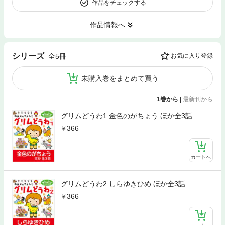
作品をチェックする
作品情報へ
シリーズ
全5冊
お気に入り登録
未購入巻をまとめて買う
1巻から
|
最新刊から
グリムどうわ1 金色のがちょう ほか全3話
366
カートへ
グリムどうわ2 しらゆきひめ ほか全3話
366