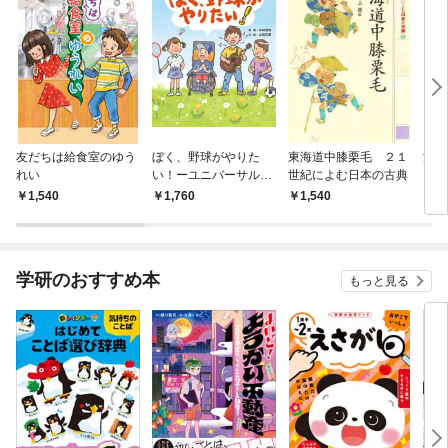
友だちは給食室のゆう
ぼく、野球がやりた
東海道中膝栗毛 ２１
源氏
れい
い！ーユニバーサル野
世紀によむ日本の古典
よむ
球ができるまでー
1,540
1,760
1,540
1,
学研のおすすめ本
もっと見る