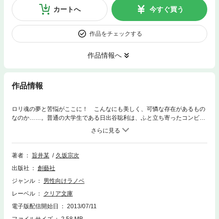
カートへ
今すぐ買う
作品をチェックする
作品情報へ
作品情報
ロリ魂の夢と苦悩がここに！ こんなにも美しく、可憐な存在があるもの
なのか……。普通の大学生である日出谷聡利は、ふと立ち寄ったコンビニ
で見かけた超絶美少女ネフシュタニアに、何故か結婚を申し込まれる！ 実
はロリコンだった聡利は狂喜乱舞するものの、少女の特殊体質が判明し永
遠の問題に苦しむことに。さらにはナイスバディな幼馴染、元気一杯＆ク
ールなメイド姉妹まで一緒に住むことになり大騒動！ イエス・ロリコン、
著者
旨井某
久坂宗次
ノータッチ！
出版社
創藝社
ジャンル
男性向けラノベ
レーベル
クリア文庫
電子版配信開始日
2013/07/11
ファイルサイズ
2.58 MB