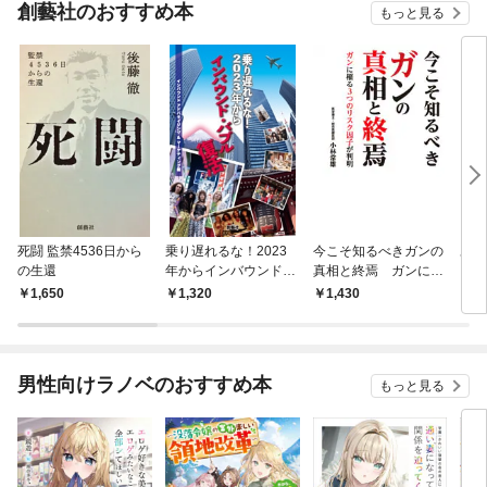
創藝社のおすすめ本
もっと見る
死闘 監禁4536日から
乗り遅れるな！2023
今こそ知るべきガンの
あな
の生還
年からインバウンド・
真相と終焉 ガンに罹
る！
バブル復活
る３つのリスク因子が
「テ
1,650
1,320
1,430
1,
判明
変わ
男性向けラノベのおすすめ本
もっと見る