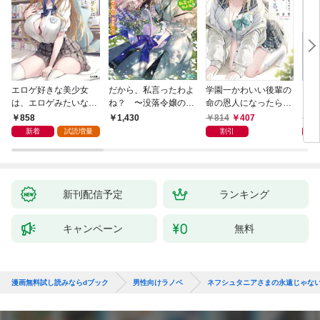
エロゲ好きな美少女
だから、私言ったわよ
学園一かわいい後輩の
くた
は、エロゲみたいなこ
ね？ 〜没落令嬢の案
命の恩人になったら、
ども
と全部シてほしい【電
外楽しい領地改革〜
通い妻になって関係を
858
814
407
8
1,430
子ＳＳ特典付き】
迫ってくる。
新着
試読増量
割引
新刊配信予定
ランキング
キャンペーン
無料
漫画無料試し読みならdブック
男性向けラノベ
ネフシュタニアさまの永遠じゃな