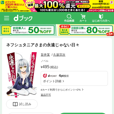
作品検索
カート
はじめての方へ
ネフシュタニアさまの永遠じゃない日々
旨井某
久坂宗次
ノベル
495
(税込)
4
pt
獲得
ポイント詳細
dカード利用でさらにポイント+2%
返品不可
試し読み