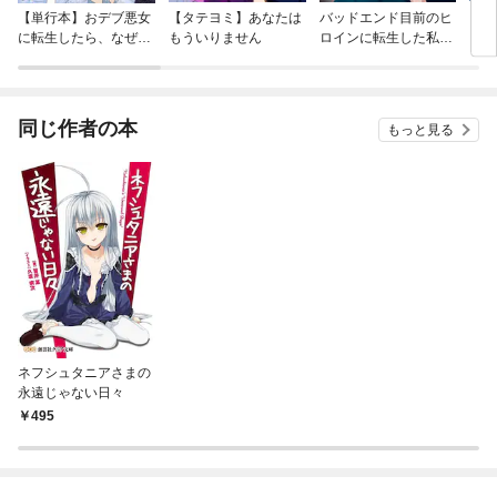
【単行本】おデブ悪女
【タテヨミ】あなたは
バッドエンド目前のヒ
【タ
に転生したら、なぜか
もういりません
ロインに転生した私、
リ〜
ラスボス王子様に執着
今世では恋愛するつも
されています
りがチートな兄が離し
てくれません！？@C
OMIC
同じ作者の本
もっと見る
ネフシュタニアさまの
永遠じゃない日々
495