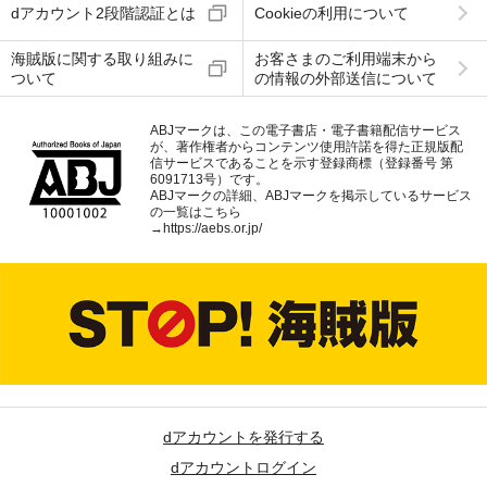
dアカウント2段階認証とは
Cookieの利用について
海賊版に関する取り組みに
お客さまのご利用端末から
ついて
の情報の外部送信について
ABJマークは、この電子書店・電子書籍配信サービス
が、著作権者からコンテンツ使用許諾を得た正規版配
信サービスであることを示す登録商標（登録番号 第
6091713号）です。
ABJマークの詳細、ABJマークを掲示しているサービス
の一覧はこちら
→
https://aebs.or.jp/
dアカウントを発行する
dアカウントログイン