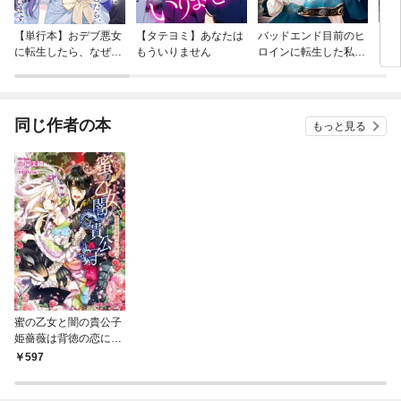
【単行本】おデブ悪女
【タテヨミ】あなたは
バッドエンド目前のヒ
【タ
に転生したら、なぜか
もういりません
ロインに転生した私、
リ〜
ラスボス王子様に執着
今世では恋愛するつも
されています
りがチートな兄が離し
てくれません！？@C
OMIC
同じ作者の本
もっと見る
蜜の乙女と闇の貴公子
姫薔薇は背徳の恋に堕
ちて【イラスト入り】
597