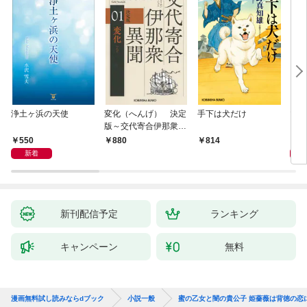
浄土ヶ浜の天使
変化（へんげ） 決定
手下は犬だけ
マリ
版～交代寄合伊那衆異
聞（1）～
550
1,
880
814
新着
新刊配信予定
ランキング
キャンペーン
無料
漫画無料試し読みならdブック
小説一般
蜜の乙女と闇の貴公子 姫薔薇は背徳の恋