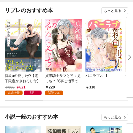
リブレのおすすめ本
もっと見る
特級αの愛したΩ【電
貞潔騎士サマと初々え
バニラブvol.1
偽者
子限定かきおろし付】
っち 〜閨事ご指導でき
どで
かねます！〜（1）
888
621
220
330
1
試読増量
割引
試読フル
小説一般のおすすめ本
もっと見る