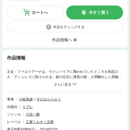
カートへ
今すぐ買う
作品をチェックする
作品情報へ
作品情報
王女・ファルリアーナは、ヴァンパイアに襲われていたところを初恋の
人・アシュレイに助けられる。銀の右目に漆黒の髪、人間離れした美貌
——10年前と全く変わらない彼に夜の薔薇園で「俺は君自身が欲しい」と
熱く求められる。初めての快感と羞恥心にファルリアーナは淫らに悶え、
身体中を愛し尽くされて過ごす蜜月。だげどファルリアーナは、愛されれ
ば愛されるほど、アシュレイと心の距離を感じてしまい…。背徳のラブス
著者
小椋美緒
すがはらりゅう
トーリー。
出版社
リブレ
ジャンル
小説一般
レーベル
乙蜜ミルキィ文庫
電子版配信開始日
2014/02/25