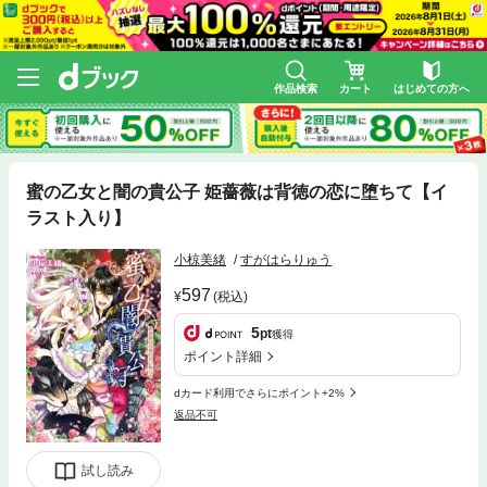
作品検索
カート
はじめての方へ
蜜の乙女と闇の貴公子 姫薔薇は背徳の恋に堕ちて【イ
ラスト入り】
小椋美緒
すがはらりゅう
597
(税込)
5
pt
獲得
ポイント詳細
dカード利用でさらにポイント+2%
返品不可
試し読み