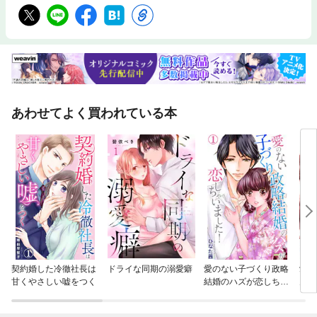
あわせてよく買われている本
契約婚した冷徹社長は
ドライな同期の溺愛癖
愛のない子づくり政略
愛し
甘くやさしい嘘をつく
結婚のハズが恋しちゃ
んに
いました！