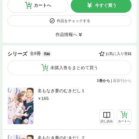
カートへ
今すぐ買う
作品をチェックする
作品情報へ
全8冊
シリーズ
お気に入り登録
完結
未購入巻をまとめて買う
1巻から
|
最新刊から
名もなき妻のむきだし１
165
試し読み
カートへ
名もなき妻のむきだし２