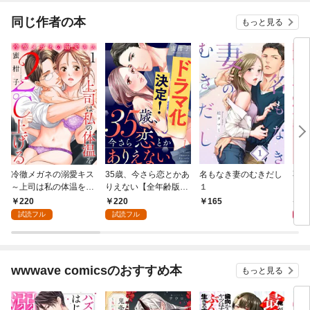
同じ作者の本
もっと見る
冷徹メガネの溺愛キス
35歳、今さら恋とかあ
名もなき妻のむきだし
不純
～上司は私の体温を
りえない【全年齢版】
１
ら～
２℃上げる～ 1
１
惑【
220
220
7
165
試読フル
試読フル
wwwave comicsのおすすめ本
もっと見る