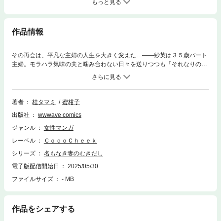
もっと見る
作品情報
その再会は、平凡な主婦の人生を大きく変えた…――紗英は３５歳パート
主婦。モラハラ気味の夫と噛み合わない日々を送りつつも「それなりの幸
せ」に満足している。ある日、高校の同級生・綾瀬と再会。どこか大人び
ていて、浮いた存在だった彼。現在の綾瀬は、自分とは違う華やかな世界
に生きていた。「夫を愛してない…でしょ？」そんな彼にぶつけられた、
見透かすような言葉。そして、現実から遠く運ばれるような熱いキス。紗
著者
桂タマミ
蜜柑子
英は己の本心に気づいてしまう。「本当は夫が嫌いだ、大嫌いだ」離婚届
出版社
wwwave comics
を残し、彼女は爽やかな笑顔で家を出た。
ジャンル
女性マンガ
レーベル
ＣｏｃｏＣｈｅｅｋ
シリーズ
名もなき妻のむきだし
電子版配信開始日
2025/05/30
ファイルサイズ
- MB
作品をシェアする