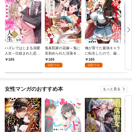
ハズレではじまる溺愛
鬼条院家の花嫁～鬼に
俺が育てた最強キャラ
じゃ
人生～仕組まれた恋の
見初められた没落令嬢
に転生したので、歯向
され
相手はハイスぺ社長１
～１
かうヤツはすべてぶん
は一
165
165
165
1
殴って生きる事にしま
試読フル
試読フル
した。１
女性マンガのおすすめ本
もっと見る