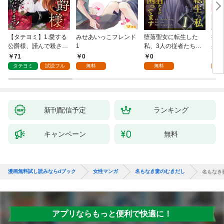
【タテヨミ】1.愛する
みせあいっこフレンド
堕落聖女に転生した
授か
公爵様、謹んで殺させ
1
私、3人の従者たちに
身籠
ていただきます！
抱かれて困ってます 第
して
71
0
0
2
1話
タテヨミ
試読フル
無料
無料
試
新刊配信予定
ランキング
キャンペーン
無料
漫画無料試し読みならdブック
女性マンガ
名もなき妻のむきだし
名もなき
アプリならもっと便利で快適に！