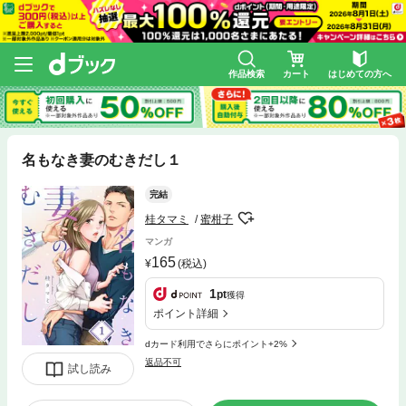
作品検索
カート
はじめての方へ
名もなき妻のむきだし１
完結
桂タマミ
蜜柑子
マンガ
165
(税込)
1
pt
獲得
ポイント詳細
dカード利用でさらにポイント+2%
返品不可
試し読み