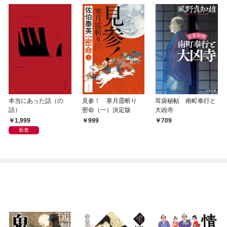
本当にあった話（の
見参！ 寒月霞斬り
耳袋秘帖 南町奉行と
話）
密命（一）決定版
大凶寺
1,999
999
709
新着