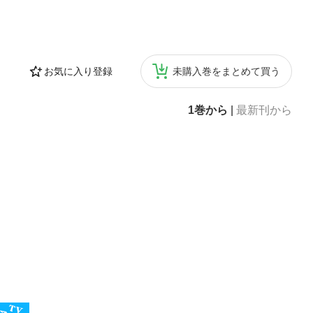
お気に入り登録
未購入巻をまとめて買う
1巻から
|
最新刊から