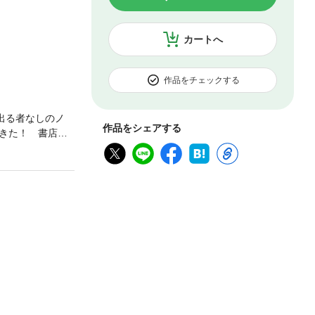
カートへ
作品をチェックする
出る者なしのノ
作品をシェアする
きた！ 書店万
立ち上がる。ノ
シリーズ、還暦