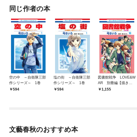
同じ作者の本
空の中 ～自衛隊三部
塩の街 ～自衛隊三部
図書館戦争 LOVE&W
作シリーズ～ 1巻
作シリーズ～ 1巻
AR 別冊編【描き下
ろしマンガ＋ミニ画集
594
594
1,155
付き特装版】 10巻
文藝春秋のおすすめ本