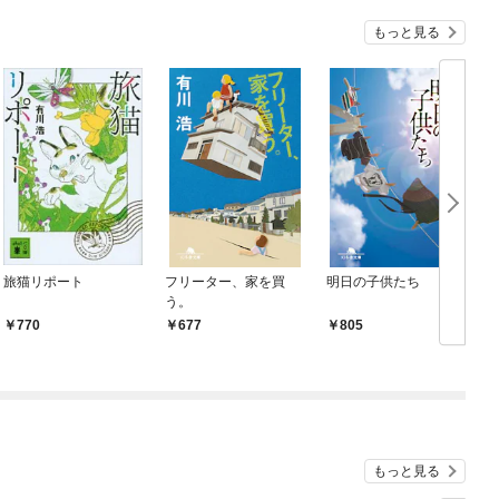
もっと見る
旅猫リポート
フリーター、家を買
明日の子供たち
う。
争
770
677
805
もっと見る