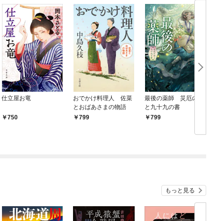
仕立屋お竜
おでかけ料理人 佐菜
最後の薬師 災厄の村
とおばあさまの物語
と九十九の書
750
799
799
もっと見る