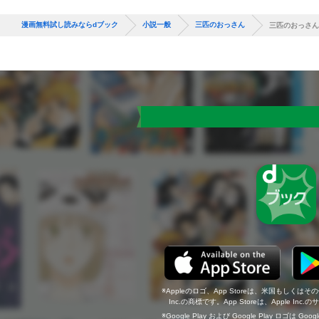
漫画無料試し読みならdブック
小説一般
三匹のおっさん
三匹のおっさん
Appleのロゴ、App Storeは、米国もしくはそ
Inc.の商標です。App Storeは、Apple In
Google Play および Google Play ロゴは Go