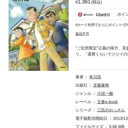
1,361
(税込)
ポイ
12
pt
獲得
dカード利用でさらにポイント+2
返品不可
“ご近所限定”正義の味方、
リ。「還暦くらいでジジイの
引き、不法投棄、お祭りの資
リのお見合い話や息子世代の
ヒーロー活劇第２弾！ 北大
著者
有川浩
出版社
文藝春秋
ジャンル
小説一般
レーベル
文春e-book
シリーズ
三匹のおっさん
電子版配信開始日
2013/12
ファイルサイズ
5.86 MB