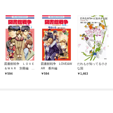
図書館戦争 ＬＯＶＥ
図書館戦争 LOVE&W
だれもが知ってる小さ
＆ＷＡＲ 別冊編 1
AR 番外編
な国
巻
594
594
1,463