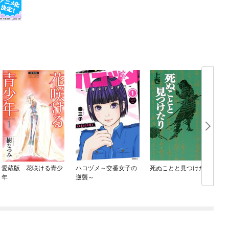
愛蔵版 花咲ける青少
ハコヅメ～交番女子の
死ぬことと見つけたり
年
逆襲～