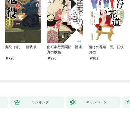
鬼役（壱） 新装版
南町奉行異聞帖 襤褸
情けの花道 品川任侠
舟の以栢
お宿
726
990
902
ランキング
キャンペーン