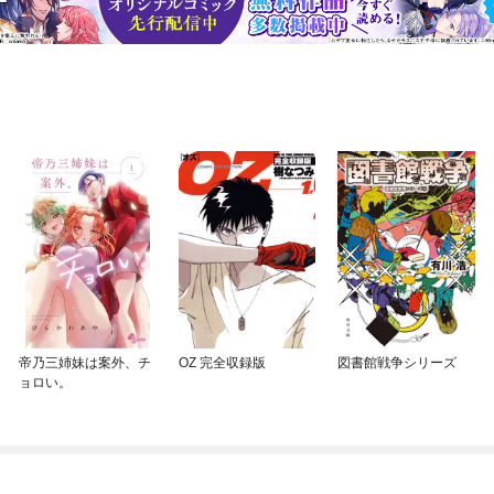
帝乃三姉妹は案外、チ
OZ 完全収録版
図書館戦争シリーズ
ョロい。