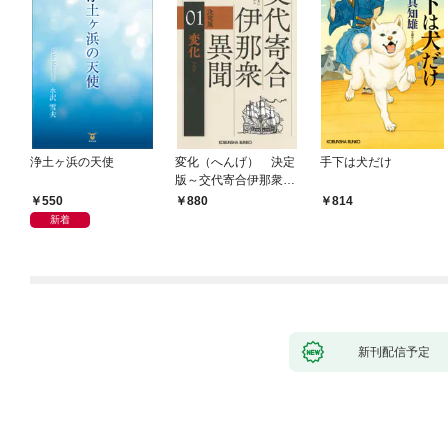
浄土ヶ浜の天使
変化（へんげ） 決定
手下は犬だけ
版～交代寄合伊那衆異
聞（1）～
550
880
814
新着
新刊配信予定