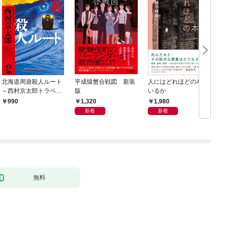
北海道周遊殺人ルート
平成猿蟹合戦図 新装
人にはどれほどの本が
～西村京太郎トラベル
版
いるか
ミステリー・セレクシ
1,320
1,980
990
ョン（1）～
新着
新着
無料