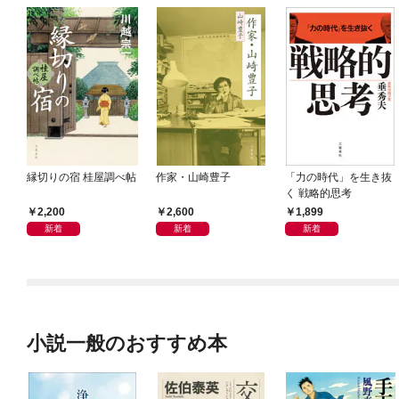
縁切りの宿 桂屋調べ帖
作家・山崎豊子
「力の時代」を生き抜
く 戦略的思考
2,200
2,600
1,899
新着
新着
新着
小説一般のおすすめ本