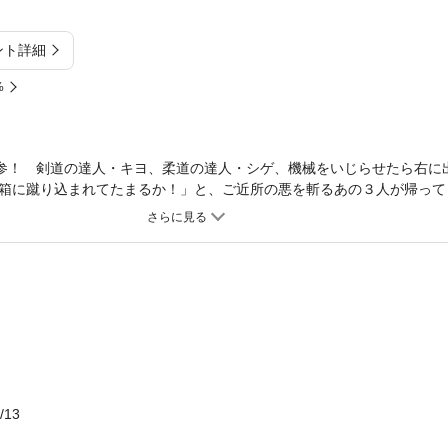
ント詳細
%
見参！ 剣道の達人・キヨ、柔道の達人・シゲ、機械をいじらせたら右に
箱に蹴り込まれてたまるか！」と、ご近所の悪を斬るあの３人が帰って
金繰りなど、日本中に転がっている身近で厄介な問題に、今回も三匹が
活躍、キヨの孫とノリの娘の初々しいラブ要素も……。有川浩の大人気
路欣也主演でＴＶドラマ化。
/13