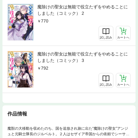
魔除けの聖女は無能で役立たずをやめることに
しました（コミック） 2
770
試し読み
カートへ
魔除けの聖女は無能で役立たずをやめることに
しました（コミック） 3
792
試し読み
カートへ
作品情報
魔獣の大移動を収めたのち、国を追放され旅に出た“魔除けの聖女”アンジ
ュと元騎士隊長のジルベルト。２人はセザイア帝国からの依頼でシーサー