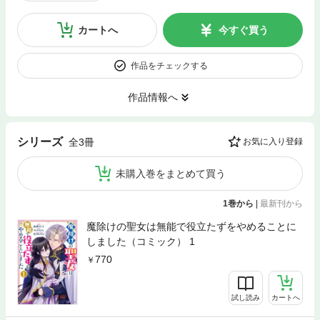
カートへ
今すぐ買う
作品をチェックする
作品情報へ
シリーズ
全3冊
お気に入り登録
未購入巻をまとめて買う
1巻から
|
最新刊から
魔除けの聖女は無能で役立たずをやめることに
しました（コミック） 1
770
試し読み
カートへ