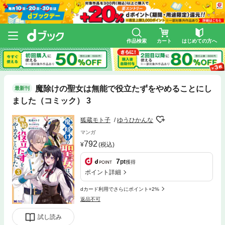
作品検索
カート
はじめての方へ
魔除けの聖女は無能で役立たずをやめることにし
最新刊
ました（コミック） 3
狐蔵モト子
ゆうひかんな
マンガ
792
(税込)
7
pt
獲得
ポイント詳細
dカード利用でさらにポイント+2%
返品不可
試し読み