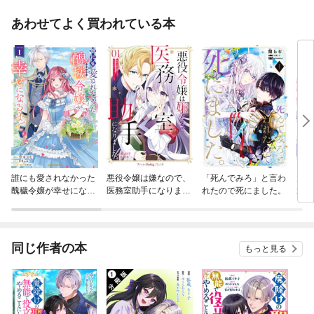
あわせてよく買われている本
誰にも愛されなかった
悪役令嬢は嫌なので、
「死んでみろ」と言わ
麗し
醜穢令嬢が幸せになる
医務室助手になりまし
れたので死にました。
選ば
まで
た。【電子限定特典付
すが
き】
いの
同じ作者の本
もっと見る