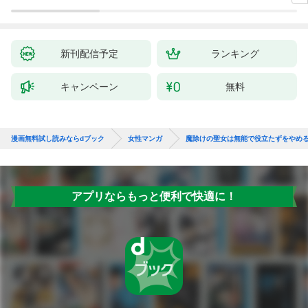
ていたのは、まさかの
溺愛と幸せでした～
【分冊版】 1
新刊配信予定
ランキング
キャンペーン
無料
漫画無料試し読みならdブック
女性マンガ
魔除けの聖女は無能で役立たずをやめ
アプリならもっと便利で快適に！