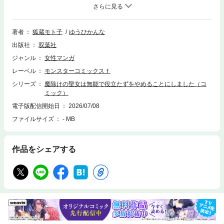
ペントを討伐することに。王太子殿下の側近候補であり、一流の商人でも
あるラシムールも珍しい魔物の素材を得るため、討伐に協力することにな
る。当初はアンジュに敵対心むき出しのラシムールだったが、共に戦うう
ちに、アンジュへの態度が変化していく彼の様子を見たジルベルトは嫉妬
著者
狐蔵モト子
ゆうひかんな
して…!?
出版社
双葉社
ジャンル
女性マンガ
レーベル
モンスターコミックスｆ
シリーズ
魔除けの聖女は無能で役立たずをやめることにしました（コ
ミック）
電子版配信開始日
2026/07/08
ファイルサイズ
- MB
作品をシェアする