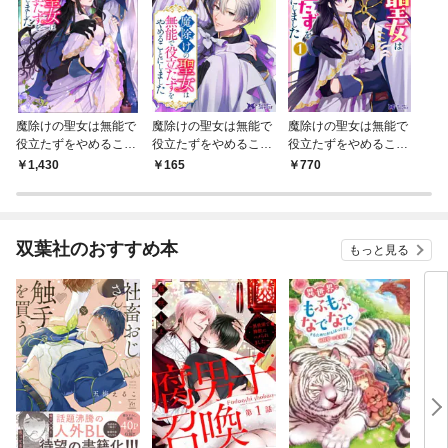
魔除けの聖女は無能で
魔除けの聖女は無能で
魔除けの聖女は無能で
役立たずをやめること
役立たずをやめること
役立たずをやめること
にしました（ノベル）
にしました（コミッ
にしました（コミッ
1,430
165
770
ク） 分冊版 1
ク） 1
双葉社のおすすめ本
もっと見る