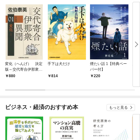
変化（へんげ） 決定
手下は犬だけ
煙たい話 1【特典ペー
鬼役
版～交代寄合伊那衆異
パー付】
聞（1）～
880
814
220
7
ビジネス・経済のおすすめ本
もっと見る