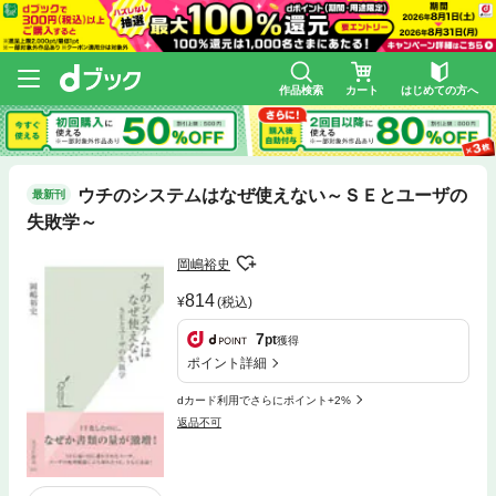
作品検索
カート
はじめての方へ
ウチのシステムはなぜ使えない～ＳＥとユーザの
最新刊
失敗学～
岡嶋裕史
814
(税込)
7
pt
獲得
ポイント詳細
dカード利用でさらにポイント+2%
返品不可