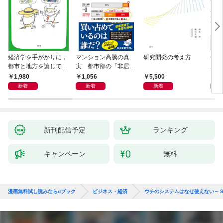
経済学を手がかりに，
マンション高騰の真
研究開発の考え方
Cla
都市と地方を論じてみ
実 都市部の「非居住
用術
よう
化」が街を壊す
爆速
1,980
1,056
5,500
2,
新着
新着
新着
新刊配信予定
ランキング
キャンペーン
無料
漫画無料試し読みならdブック
ビジネス・経済
ウチのシステムはなぜ使えない～