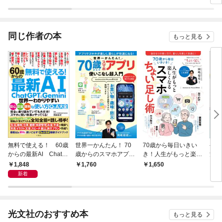
ラスボス王子様に執着
今世
されています
りが
てく
OMI
同じ作者の本
もっと見る
無料で使える！ 60歳
世界一かんたん！ 70
70歳から毎日いきい
やっ
からの最新AI ChatG
歳からのスマホアプリ
き！人生がもっと楽し
活用
PT&Gemini 世界一わ
使いこなし超入門
くなるスマホちょい足
1,848
1,760
1,650
1,
かりやすい安心・安
し術
新着
全・便利な使い方Q&A
大全
光文社のおすすめ本
もっと見る