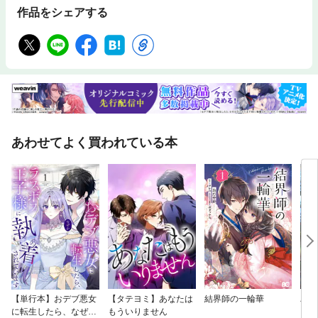
作品をシェアする
あわせてよく買われている本
【単行本】おデブ悪女
【タテヨミ】あなたは
結界師の一輪華
バッ
に転生したら、なぜか
もういりません
ロイ