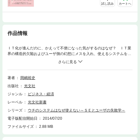
試し読み
カートへ
作品情報
ＩＴ化が進んだのに、かえって不便になった気がするのはなぜ？ ＩＴ業
界の構造的欠陥およびユーザ側の幻想にメスを入れ、使えるシステムを構
築するためのノウハウを解説。
著者
岡嶋裕史
出版社
光文社
ジャンル
ビジネス・経済
レーベル
光文社新書
シリーズ
ウチのシステムはなぜ使えない～ＳＥとユーザの失敗学～
電子版配信開始日
2014/07/20
ファイルサイズ
2.88 MB