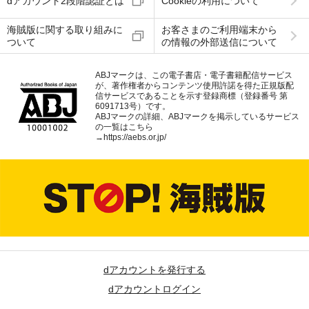
dアカウント2段階認証とは
Cookieの利用について
海賊版に関する取り組みに
お客さまのご利用端末から
ついて
の情報の外部送信について
ABJマークは、この電子書店・電子書籍配信サービス
が、著作権者からコンテンツ使用許諾を得た正規版配
信サービスであることを示す登録商標（登録番号 第
6091713号）です。
ABJマークの詳細、ABJマークを掲示しているサービス
の一覧はこちら
→
https://aebs.or.jp/
dアカウントを発行する
dアカウントログイン