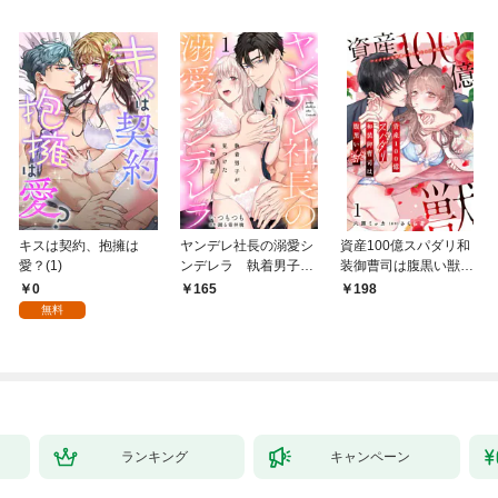
キスは契約、抱擁は
ヤンデレ社長の溺愛シ
資産100億スパダリ和
愛？(1)
ンデレラ 執着男子が
装御曹司は腹黒い獣～
見つけた本物の恋 1
イジワルな指遣いから
0
165
198
感じる圧倒的快感～ 1
無料
【電子書店限定特典付
き】
ランキング
キャンペーン