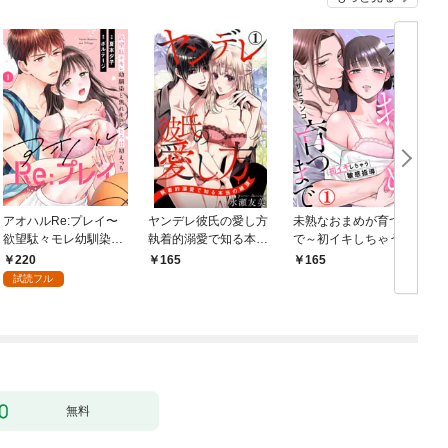
アオハルRe:プレイ〜
ヤンデレ彼氏の愛し方
未熟なおまめが育つま
欲望駄々モレ幼馴染と
執着的溺愛で知る本当
で～初イキしちゃう敏
焦れキュンとろ甘初え
の絶頂 1
感指導～1
220
165
165
っち〜（１）
試読フル
無料