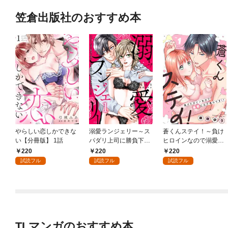
笠倉出版社のおすすめ本
やらしい恋しかできな
溺愛ランジェリー～ス
蒼くんステイ！～負け
い【分冊版】 1話
パダリ上司に勝負下着
ヒロインなので溺愛に
を見られたら淫靡な恋
は不慣れです！？～
220
220
220
が始まった～【分冊
【分冊版】 1話
試読フル
試読フル
試読フル
版】 1話
TLマンガのおすすめ本