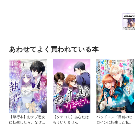
あわせてよく買われている本
【単行本】おデブ悪女
【タテヨミ】あなたは
バッドエンド目前のヒ
に転生したら、なぜか
もういりません
ロインに転生した私、
ラスボス王子様に執着
今世では恋愛するつも
されています
りがチートな兄が離し