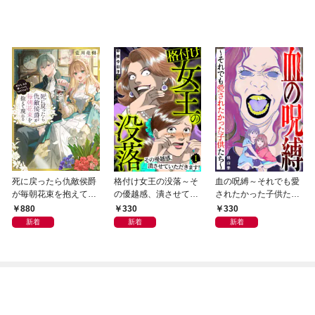
死に戻ったら仇敵侯爵
格付け女王の没落～そ
血の呪縛～それでも愛
が毎朝花束を抱えて現
の優越感、潰させてい
されたかった子供たち
れる -あなた、私を嫌
ただきます！～ 1巻
～
880
330
330
っていたはずでは？-
新着
新着
新着