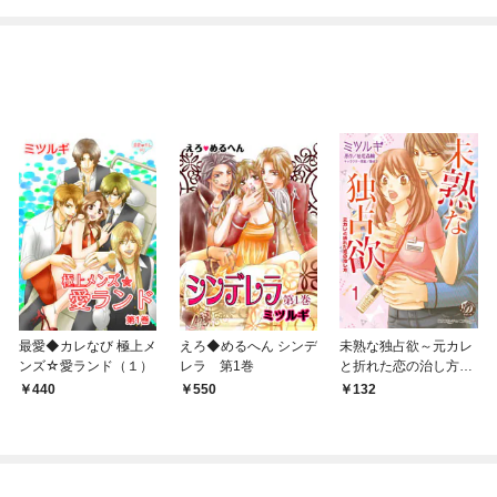
めたら～ THE COMIC
最愛◆カレなび 極上メ
えろ◆めるへん シンデ
未熟な独占欲～元カレ
ンズ☆愛ランド（１）
レラ 第1巻
と折れた恋の治し方～
【分冊版】1
440
550
132