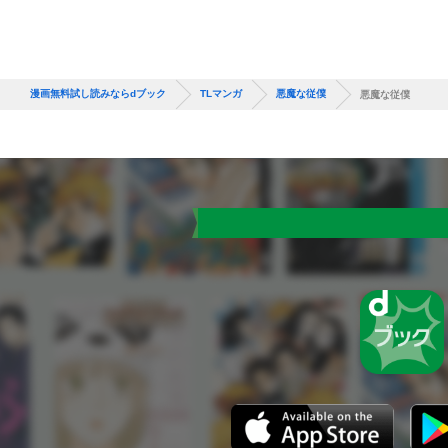
漫画無料試し読みならdブック
TLマンガ
悪魔な従僕
悪魔な従僕