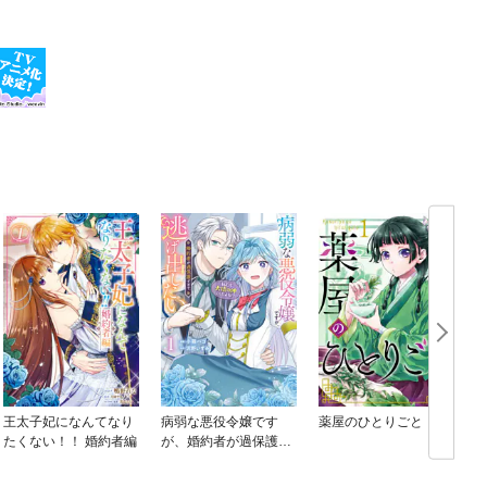
王太子妃になんてなり
病弱な悪役令嬢です
薬屋のひとりごと
たくない！！ 婚約者編
が、婚約者が過保護す
ぎて逃げ出したい(私た
ち犬猿の仲でしたよ