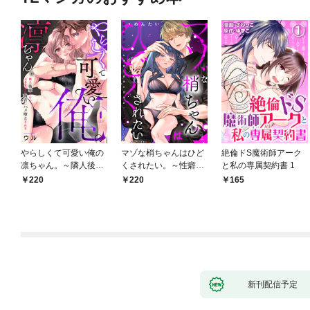
やらしくて可愛い俺の
マゾな梢ちゃんはひど
絶倫ドS魔術師アーク
凛ちゃん。～隣人後輩
くされたい。～性癖マ
と私の専属契約書 1
くんのイキすぎた執着
ッチした後輩と欲望の
220
220
165
にハメ堕とされる～(1)
ままにセックスしたら
～(1)
新刊配信予定