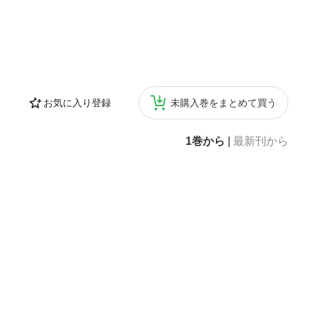
お気に入り登録
未購入巻をまとめて買う
1巻から
|
最新刊から