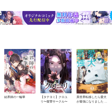
結界師の一輪華
【タテヨミ】クロユ
異世界転移したら愛犬
リ〜復讐サークル〜
が最強になりました ～
シルバーフェンリルと
俺が異世界暮らしを始