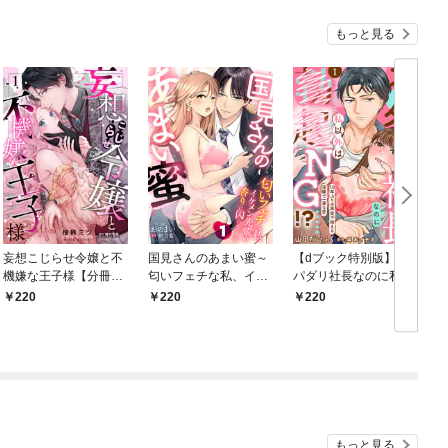
もっと見る
妄想こじらせ令嬢と不
国見さんのあまい蜜～
【dブック特別版】ス
機嫌な王子様【分冊
匂いフェチな私、イケ
パダリ社長なのに私以
版】 1話
メン先輩の香りに囚わ
外は××NG！？～10年
220
220
220
れてます～【分冊版】
ぶりの再会で始まる淫
1話
靡で一途な恋～【分冊
版】 1話
もっと見る