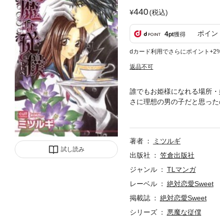
440
(税込)
ポイン
4
pt
獲得
dカード利用でさらにポイント+2
返品不可
誰でもお姫様になれる場所・
さに理想の男の子だと思った
ワルな如月に振り回されつつ
ラブコミック。
著者
ミツルギ
試し読み
出版社
笠倉出版社
ジャンル
TLマンガ
レーベル
絶対恋愛Sweet
掲載誌
絶対恋愛Sweet
シリーズ
悪魔な従僕