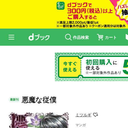
作品検索
カート
悪魔な従僕
最新刊
ミツルギ
マンガ