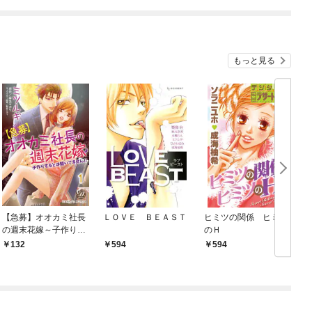
ね！？)
もっと見る
【急募】オオカミ社長
ＬＯＶＥ ＢＥＡＳＴ
ヒミツの関係 ヒミツ
の週末花嫁～子作りす
のＨ
るとは聞いてませ
132
594
594
ん！！～【分冊版】1