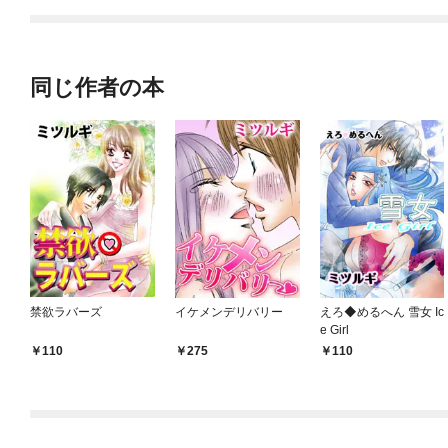
てくれません！？@C
OMIC
同じ作者の本
禁欲ラバーズ
イケメンデリバリー
えろ◆めるへん 雪女 Ic
e Girl
110
275
110