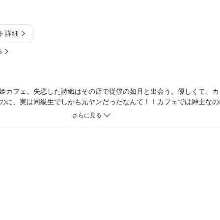
ト詳細
%
姫カフェ。失恋した詩織はその店で従僕の如月と出会う。優しくて、カ
のに、実は同級生でしかも元ヤンだったなんて！！カフェでは紳士なの
も、好きな気持ちは止められなくて…。表題作ほか、恋する女の子に送