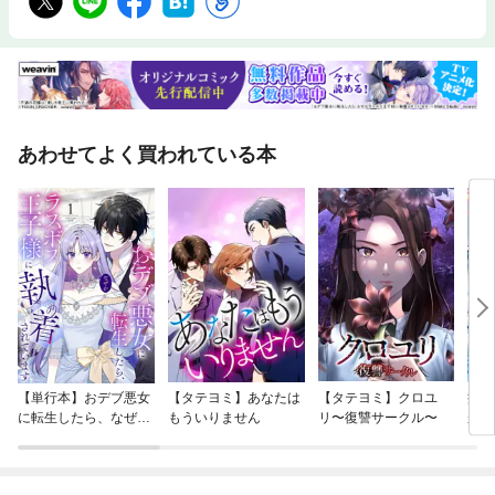
あわせてよく買われている本
【単行本】おデブ悪女
【タテヨミ】あなたは
【タテヨミ】クロユ
病弱
に転生したら、なぜか
もういりません
リ〜復讐サークル〜
が、
ラスボス王子様に執着
ぎて
されています
たち
ね！