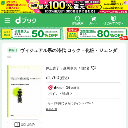
作品検索
カート
はじめての方へ
ヴィジュアル系の時代 ロック・化粧・ジェンダ
最新刊
ー
井上貴子
森川卓夫
他2名
1,760
(税込)
16
pt
獲得
ポイント詳細
dカード利用でさらにポイント+2%
返品不可
試し読み