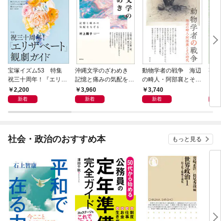
宝塚イズム53 特集
沖縄文学のざわめき
動物学者の戦争 海辺
事例
祝三十周年！『エリザ
記憶と痛みの気配をな
の畸人・阿部襄とその
ス論
ベート』観劇ガイド
ぞる
時代
2,200
3,960
3,740
2,
新着
新着
新着
社会・政治のおすすめ本
もっと見る