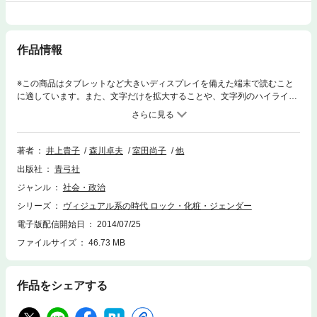
作品情報
※この商品はタブレットなど大きいディスプレイを備えた端末で読むこと
に適しています。また、文字だけを拡大することや、文字列のハイライ
ト、検索、辞書の参照、引用などの機能が使用できません。鮮烈で華麗な
独自の美的パフォーマンスと、退廃のなかに愛と永遠を求める情熱的な音
楽で新しいバンドスタイルを築きあげて若者文化に強烈なインパクトを与
えたヴィジュアル・ロックを、ロック史や化粧、ジェンダー理論から縦横
著者
井上貴子
森川卓夫
室田尚子
他
に解読して同時代を探求する。
出版社
青弓社
ジャンル
社会・政治
シリーズ
ヴィジュアル系の時代 ロック・化粧・ジェンダー
電子版配信開始日
2014/07/25
ファイルサイズ
46.73 MB
作品をシェアする