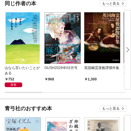
同じ作者の本
もっと見る
山なら言いたいことが
GUSH2026年03月号
英国幽霊屋敷譚傑作集
戦前
ある
傑作
血鬼
752
968
1,300
1,
新着
青弓社のおすすめ本
もっと見る