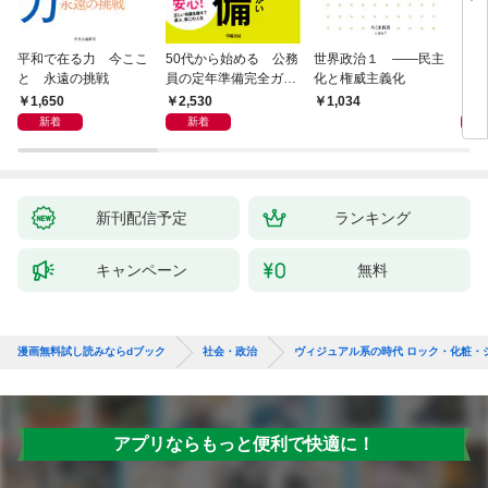
平和で在る力 今ここ
50代から始める 公務
世界政治１ ――民主
「力
と 永遠の挑戦
員の定年準備完全ガイ
化と権威主義化
く 
ド
1,650
2,530
1,
1,034
新着
新着
新刊配信予定
ランキング
キャンペーン
無料
漫画無料試し読みならdブック
社会・政治
ヴィジュアル系の時代 ロック・化粧・
アプリならもっと便利で快適に！