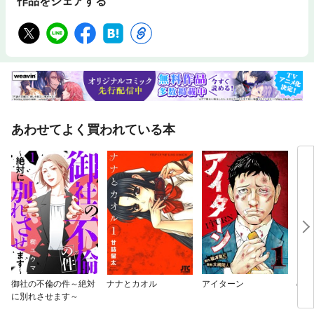
作品をシェアする
あわせてよく買われている本
御社の不倫の件～絶対
ナナとカオル
アイターン
の、
に別れさせます～