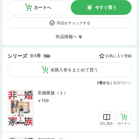
カートへ
今すぐ買う
作品をチェックする
作品情報へ
全4冊
シリーズ
お気に入り登録
完結
未購入巻をまとめて買う
1巻から
|
最新刊から
非婚家族（１）
759
試し読み
カートへ