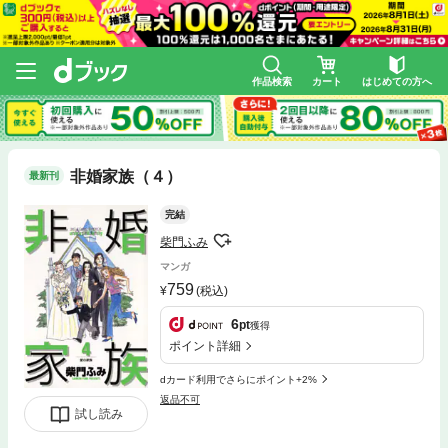
作品検索
カート
はじめての方へ
非婚家族（４）
最新刊
完結
柴門ふみ
マンガ
759
(税込)
6
pt
獲得
ポイント詳細
dカード利用でさらにポイント+2%
返品不可
試し読み