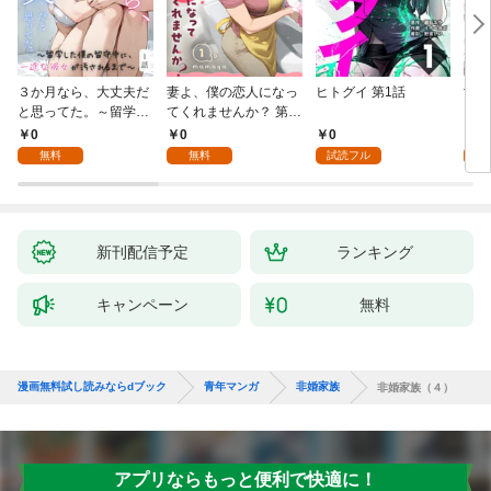
３か月なら、大丈夫だ
妻よ、僕の恋人になっ
ヒトグイ 第1話
世界
と思ってた。～留学し
てくれませんか？ 第1
レベ
た僕の留守中に、一途
話
0
0
0
0
な彼女が汚されるまで
無料
無料
試読フル
～ 1話
新刊配信予定
ランキング
キャンペーン
無料
漫画無料試し読みならdブック
青年マンガ
非婚家族
非婚家族（４）
アプリならもっと便利で快適に！