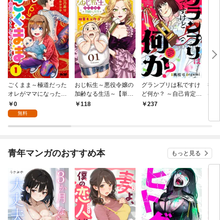
ごくまま～極道だった
おじ転生～悪役令嬢の
グランプリは私ですけ
後宮
オレがママになった話
加齢なる生活～【単
ど何か？ ～自己肯定モ
は謎
～【単話】（１）
話】（１）
ンスターのミスコン無
（１
0
118
237
2
双～【単話】（１）
無料
青年マンガのおすすめ本
もっと見る