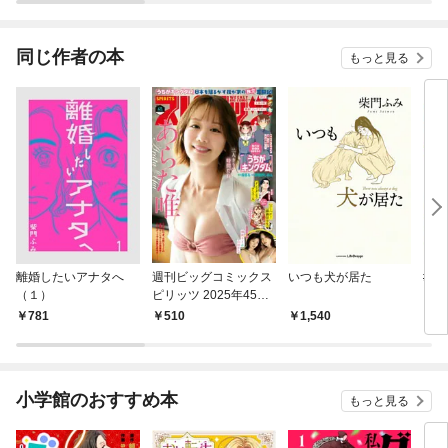
同じ作者の本
もっと見る
離婚したいアナタへ
週刊ビッグコミックス
いつも犬が居た
#レ
（１）
ピリッツ 2025年45号
ソロ
【デジタル版限定グラ
781
510
1,540
6
ビア増量｢あらた
唯」】（2025年10月6
日発売号）
小学館のおすすめ本
もっと見る