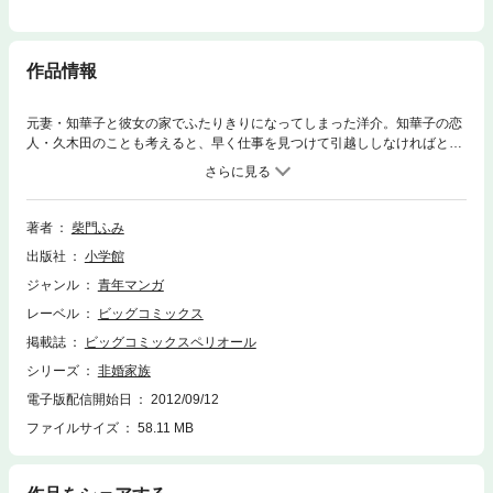
作品情報
元妻・知華子と彼女の家でふたりきりになってしまった洋介。知華子の恋
人・久木田のことも考えると、早く仕事を見つけて引越ししなければと焦
る毎日だ。だが、ふとしたことから久木田が三人で暮らそうと提案してき
て…！？
著者
柴門ふみ
出版社
小学館
ジャンル
青年マンガ
レーベル
ビッグコミックス
掲載誌
ビッグコミックスペリオール
シリーズ
非婚家族
電子版配信開始日
2012/09/12
ファイルサイズ
58.11 MB