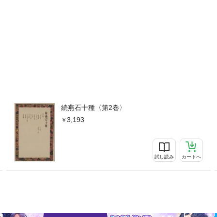
続燕石十種〈第2巻〉
3,193
試し読み
カートへ