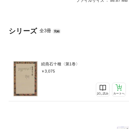
ファイルサイズ
58.87 MB
シリーズ
全3冊
完結
続燕石十種〈第1巻〉
3,075
試し読み
カートへ