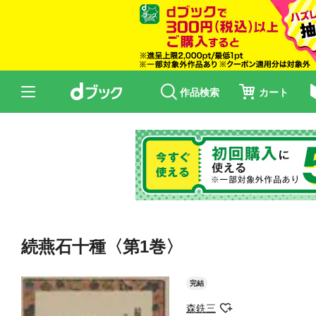
作品検索
カート
続燕石十種〈第1巻〉
完結
森銑三