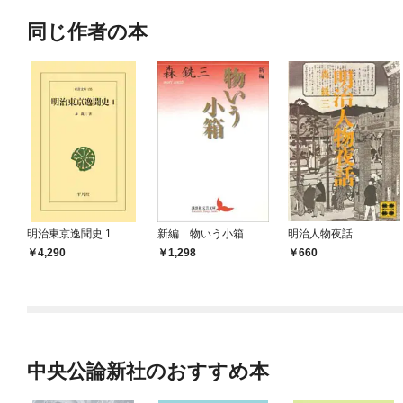
同じ作者の本
明治東京逸聞史 1
新編 物いう小箱
明治人物夜話
4,290
1,298
660
中央公論新社のおすすめ本