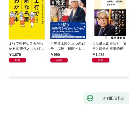
１行で難解な名著がわ
司馬遼太郎と三つの戦
大江健三郎を読む 文
かる本 現代とつなげて
争 戊辰・日露・太平
学と歴史の複眼的視点
エッセンスをつかむ50
洋
から
1,870
990
1,485
冊
新着
新着
新着
新刊配信予定