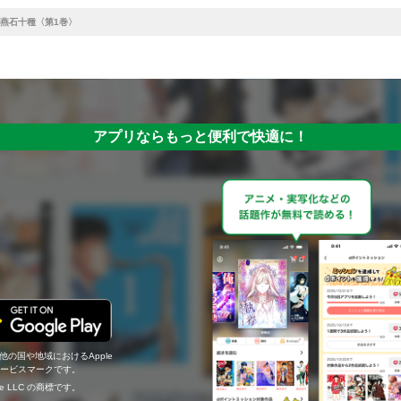
燕石十種〈第1巻〉
アプリならもっと便利で快適に！
の他の国や地域におけるApple
c.のサービスマークです。
ogle LLC の商標です。