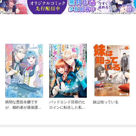
病弱な悪役令嬢です
バッドエンド目前のヒ
妹は知っている
が、婚約者が過保護す
ロインに転生した私、
ぎて逃げ出したい(私た
今世では恋愛するつも
ち犬猿の仲でしたよ
りがチートな兄が離し
ね！？)
てくれません！？@C
OMIC