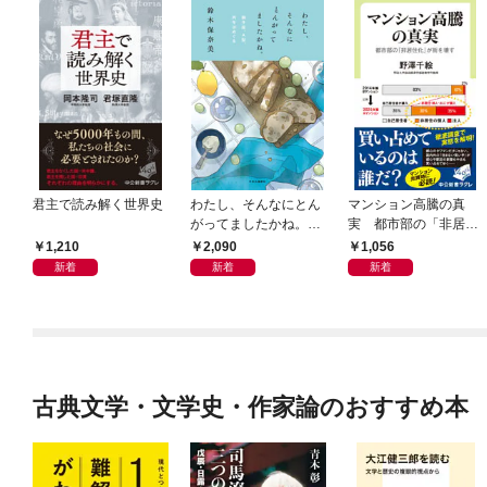
君主で読み解く世界史
わたし、そんなにとん
マンション高騰の真
がってましたかね。
実 都市部の「非居住
獅子座、Ａ型、丙午は
化」が街を壊す
1,210
2,090
1,056
めぐる
新着
新着
新着
古典文学・文学史・作家論のおすすめ本