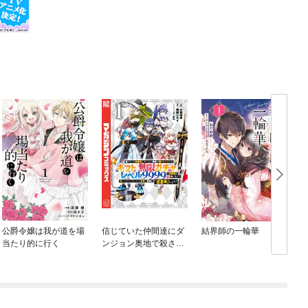
公爵令嬢は我が道を場
信じていた仲間達にダ
結界師の一輪華
当たり的に行く
ンジョン奥地で殺され
かけたがギフト『無限
ガチャ』でレベル９９
９９の仲間達を手に入
れて元パーティーメン
バーと世界に復讐＆