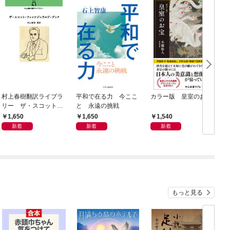
村上春樹翻訳ライブラ
平和で在る力 今ここ
カラー版 皇室のお宝
リー ザ・スコット・
と 永遠の挑戦
フィッツジェラルド・
1,650
1,650
1,540
ブック
新着
新着
新着
もっと見る