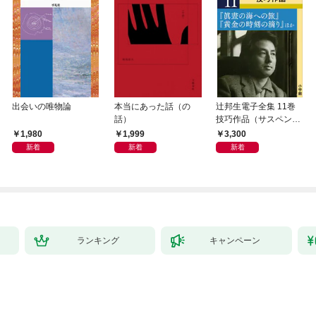
出会いの唯物論
本当にあった話（の
辻邦生電子全集 11巻
話）
技巧作品（サスペン
ス・ミステリー） 『眞
1,980
1,999
3,300
晝の海への旅』『黄金
新着
新着
新着
の時刻の滴り』ほか
ランキング
キャンペーン