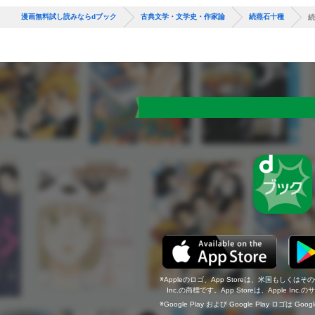
漫画無料試し読みならdブック
古典文学・文学史・作家論
続燕石十種
続
Appleのロゴ、App Storeは、米国もしくはそ
Inc.の商標です。App Storeは、Apple In
Google Play および Google Play ロゴは Go