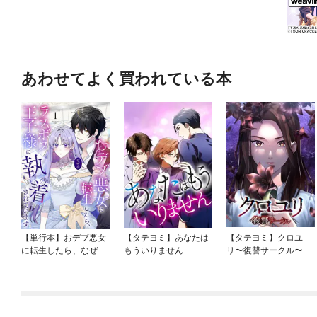
あわせてよく買われている本
【単行本】おデブ悪女
【タテヨミ】あなたは
【タテヨミ】クロユ
に転生したら、なぜか
もういりません
リ〜復讐サークル〜
ラスボス王子様に執着
されています