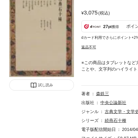
3,075
(税込)
ポイ
27
pt
獲得
dカード利用でさらにポイント+2
返品不可
※この商品はタブレットなど
ことや、文字列のハイライト
過眼録他
試し読み
著者
森銑三
出版社
中央公論新社
ジャンル
古典文学・文学
シリーズ
続燕石十種
電子版配信開始日
2014/04