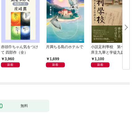
赤頭巾ちゃん気をつけ
月満ちる島のホテルで
小説足利學校 第七世
て 四部作（全）
庠主九華と学徒九益
3,960
1,699
1,100
新着
新着
新着
無料