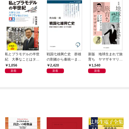
私とプラモデルの半世
戦国七雄興亡史 群雄
新版 地球生まれで旅
紀 大事なことはタミ
の割拠から秦統一まで
育ち ヤマザキマリ流
ヤが教えてくれた
の道程
人生論
1,056
2,420
1,540
新着
新着
新着