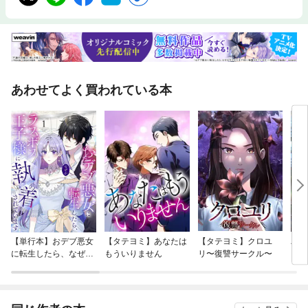
あわせてよく買われている本
【単行本】おデブ悪女
【タテヨミ】あなたは
【タテヨミ】クロユ
バッ
に転生したら、なぜか
もういりません
リ〜復讐サークル〜
ロイ
ラスボス王子様に執着
今世
されています
りが
てく
OMI