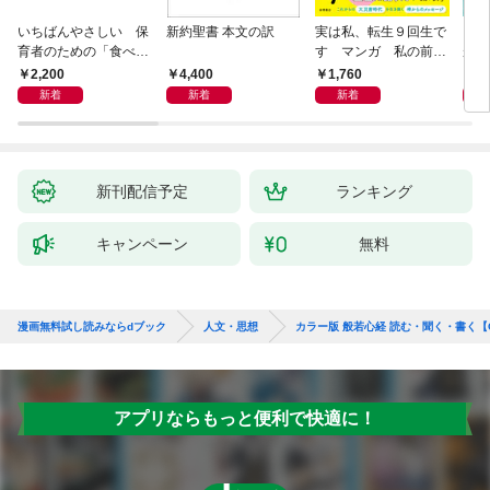
いちばんやさしい 保
新約聖書 本文の訳
実は私、転生９回生で
自閉
育者のための「食べな
す マンガ 私の前世
が小
い子」サポートＢＯＯ
物語
あう
2,200
4,400
1,760
2,
Ｋ 偏食・少食のお悩
新着
新着
新着
み解決！
新刊配信予定
ランキング
キャンペーン
無料
漫画無料試し読みならdブック
人文・思想
カラー版 般若心経 読む・聞く・書く【C
アプリならもっと便利で快適に！