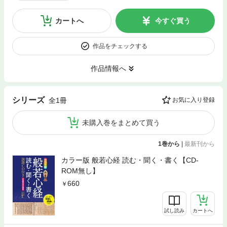
カートへ
今すぐ買う
作品をチェックする
作品情報へ
シリーズ
全1冊
お気に入り登録
未購入巻をまとめて買う
1巻から
|
最新刊から
カラー版 般若心経 読む・聞く・書く【CD-
ROM無し】
660
試し読み
カートへ