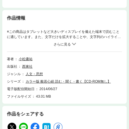
作品情報
※この商品はタブレットなど大きいディスプレイを備えた端末で読むこと
に適しています。また、文字だけを拡大することや、文字列のハイライ
ト、検索、辞書の参照、引用などの機能が使用できません。「般若心経」
はいつの世にも祈りの経典として親しまれています。本書には、著者読誦
による「般若心経」、読誦練習用「般若心経」、唱和による「般若心経」
収録のＣＤが付いていますので、初心者の方でも繰り返し練習できます。
著者
小松庸祐
また、写経についてもやさしく解説しており、写経用お手本も付いていま
出版社
西東社
す。＊本書は、当社ロングセラー『ＣＤ付き 般若心経 読む・聞く・書
く』（2004年1月発行）をオールカラーにリニューアルし、書名等を変更
ジャンル
人文・思想
したものです。【目次】1章 癒やしの「般若心経」2章「般若心経」を読
シリーズ
カラー版 般若心経 読む・聞く・書く【CD-ROM無し】
む3章 写経をしよう巻末資料 筆順表＜電子書籍について＞※本電子書籍
は同じ書名の出版物を底本とし電子書籍化したものです。※本文に記載さ
電子版配信開始日
2014/06/27
れている内容は、印刷出版当時の情報に基づき作成されたものです。※印
ファイルサイズ
43.01 MB
刷出版を電子書籍化するにあたり、電子書籍としては不要な情報を含んで
いる場合があります。また、印刷出版とは異なる表記・表現の場合があり
ます。株式会社西東社／seitosha
作品をシェアする