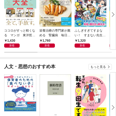
ココロがすっと軽くな
栄養治療の専門家が薦
ふしぎすぎてすまな
マイ
る マンガ 東洋哲学
める 腎臓病 毎日の
い！ すまない先生の
える
大全
おいしい献立
科学教室
1,430
1,760
1,320
1,
新着
新着
新着
人文・思想のおすすめ本
もっと見る