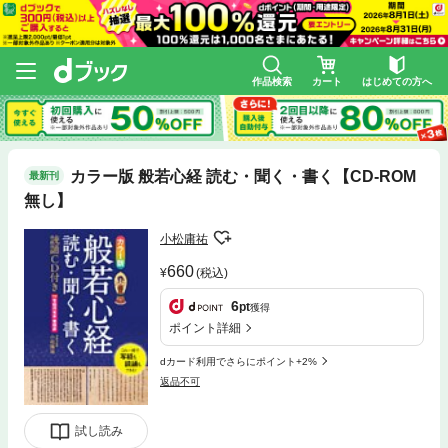
作品検索
カート
はじめての方へ
カラー版 般若心経 読む・聞く・書く【CD-ROM
最新刊
無し】
小松庸祐
660
(税込)
6
pt
獲得
ポイント詳細
dカード利用でさらにポイント+2%
返品不可
試し読み