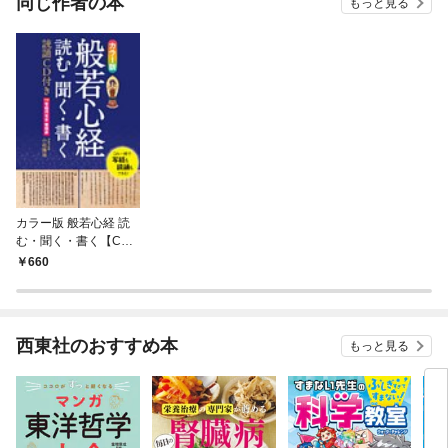
同じ作者の本
もっと見る
カラー版 般若心経 読
む・聞く・書く【CD-
ROM無し】
660
西東社のおすすめ本
もっと見る