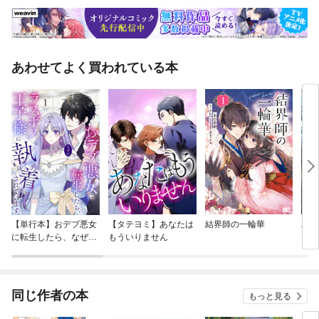
あわせてよく買われている本
【単行本】おデブ悪女
【タテヨミ】あなたは
結界師の一輪華
バッ
に転生したら、なぜか
もういりません
ロイ
ラスボス王子様に執着
今世
されています
りが
てく
OMI
同じ作者の本
もっと見る