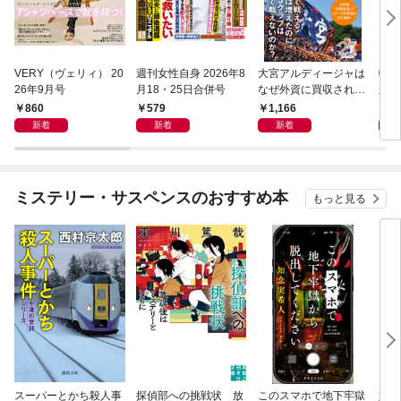
VERY（ヴェリィ） 20
週刊女性自身 2026年8
大宮アルディージャは
転売
26年9月号
月18・25日合併号
なぜ外資に買収された
から
のか？～日本サッカー
け）
860
579
1,166
1,
とスポーツビジネスに
新着
新着
新着
起きた「革命」～
ミステリー・サスペンスのおすすめ本
もっと見る
スーパーとかち殺人事
探偵部への挑戦状 放
このスマホで地下牢獄
姐御