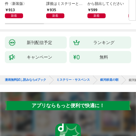
件〈新装版〉
課後はミステリーとと
から脱出してください
もに 新装版
913
935
599
1,
新着
新着
新着
新刊配信予定
ランキング
キャンペーン
無料
漫画無料試し読みならdブック
ミステリー・サスペンス
銀河鉄道の朝
銀河
アプリならもっと便利で快適に！