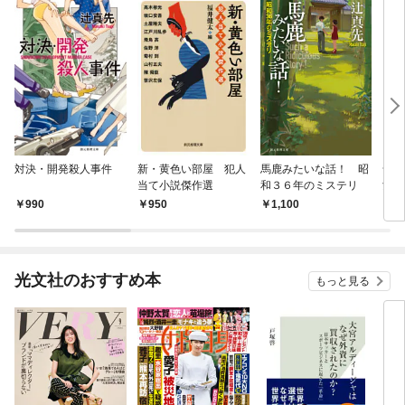
対決・開発殺人事件
新・黄色い部屋 犯人
馬鹿みたいな話！ 昭
命み
当て小説傑作選
和３６年のミステリ
女 
990
950
1,100
2,
光文社のおすすめ本
もっと見る