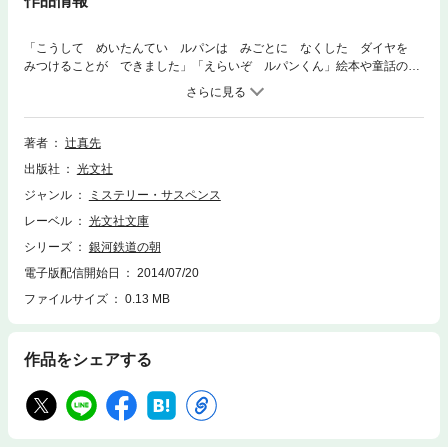
作品情報
「こうして めいたんてい ルパンは みごとに なくした ダイヤを
みつけることが できました」「えらいぞ ルパンくん」絵本や童話の世
界でのルパンの名推理と大活躍。――そして現実の世界では、人殺しのぬ
れぎぬを着せられた犬の疑いを晴らすため、宮沢賢治ゆかりの花巻へ向か
うルパン一行。
著者
辻真先
出版社
光文社
ジャンル
ミステリー・サスペンス
レーベル
光文社文庫
シリーズ
銀河鉄道の朝
電子版配信開始日
2014/07/20
ファイルサイズ
0.13 MB
作品をシェアする