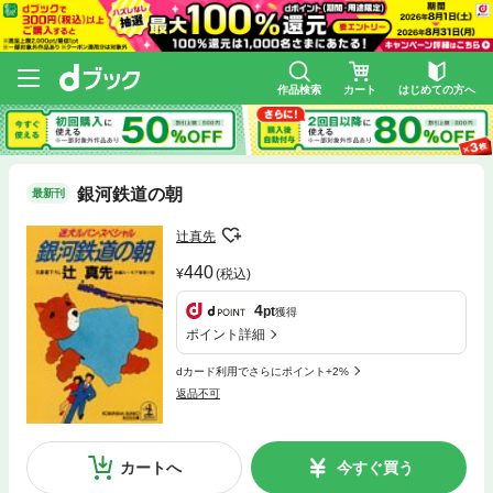
作品検索
カート
はじめての方へ
銀河鉄道の朝
最新刊
辻真先
440
(税込)
4
pt
獲得
ポイント詳細
dカード利用でさらにポイント+2%
返品不可
カートへ
今すぐ買う