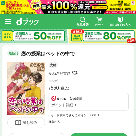
作品検索
カート
はじめての方へ
恋の授業はベッドの中で
最新刊
完結
かねさだ雪緒
マンガ
550
(税込)
5
pt
獲得
ポイント詳細
dカード利用でさらにポイント+2%
返品不可
試し読み