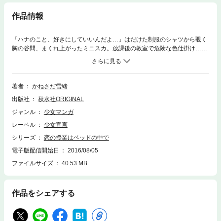
作品情報
「ハナのこと、好きにしていいんだよ…」はだけた制服のシャツから覗く
胸の谷間、まくれ上がったミニスカ。放課後の教室で危険な色仕掛け…は
完全スルーされ!? 男にフラれたことのないモテまくりヤリマン女子校生、
ハナが恋したのは全国1位の超秀才、沢村享治。七三分けに眼鏡の彼にい
つもの調子で迫るが一切相手にされず…。自分と正反対の享治に釣り合う
女の子になるため、ケバいメイクも校則違反の髪もやめて変わろうとする
著者
かねさだ雪緒
が、教師からも友達からも「住む世界が違う」と会うことすら禁止さ
出版社
秋水社ORIGINAL
れ…!?
ジャンル
少女マンガ
レーベル
少女宣言
シリーズ
恋の授業はベッドの中で
電子版配信開始日
2016/08/05
ファイルサイズ
40.53 MB
作品をシェアする