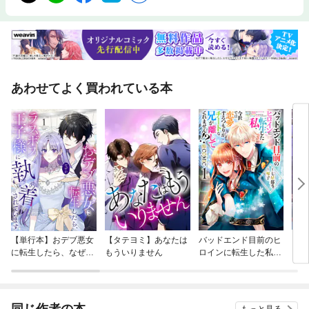
あわせてよく買われている本
【単行本】おデブ悪女
【タテヨミ】あなたは
バッドエンド目前のヒ
【タ
に転生したら、なぜか
もういりません
ロインに転生した私、
リ〜
ラスボス王子様に執着
今世では恋愛するつも
されています
りがチートな兄が離し
てくれません！？@C
OMIC
同じ作者の本