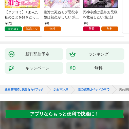
【タテヨミ】1.あんた
絶対に死ぬモブ悪役令
死神令嬢は黒幕お兄様
レベ
私のことを好きだった
嬢は初恋がしたい 第1
を救済したい 第1話
なり
の？
話
71
0
0
0
タテヨミ
試読フル
無料
新着
無料
新刊配信予定
ランキング
キャンペーン
無料
漫画無料試し読みならdブック
少女マンガ
恋の授業はベッドの中で
恋の授
アプリならもっと便利で快適に！