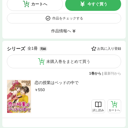
カートへ
今すぐ買う
作品をチェックする
作品情報へ
全1冊
シリーズ
お気に入り登録
完結
未購入巻をまとめて買う
1巻から
|
最新刊から
恋の授業はベッドの中で
550
試し読み
カートへ