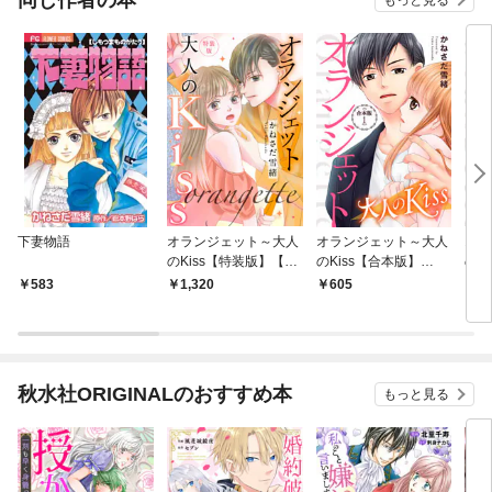
もっと見る
下妻物語
オランジェット～大人
オランジェット～大人
オラ
のKiss【特装版】【特
のKiss【合本版】
のK
典ペーパー付】（１）
（１）
583
1,320
605
1
秋水社ORIGINALのおすすめ本
もっと見る