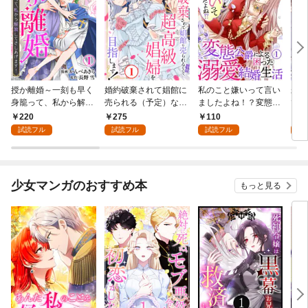
授か離婚～一刻も早く
婚約破棄されて娼館に
私のこと嫌いって言い
未熟
身籠って、私から解放
売られる（予定）なの
ましたよね！？変態公
で～
してさしあげます！1
で、超高級娼婦を目指
爵による困った溺愛結
感指
220
275
110
1
します！1
婚生活 1
試読フル
試読フル
試読フル
試
少女マンガのおすすめ本
もっと見る