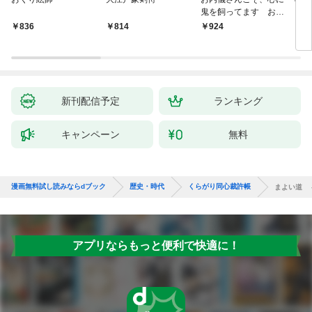
鬼を飼ってます おけ
いの戯作手帖
836
814
924
8
新刊配信予定
ランキング
キャンペーン
無料
漫画無料試し読みならdブック
歴史・時代
くらがり同心裁許帳
まよい道 
アプリならもっと便利で快適に！