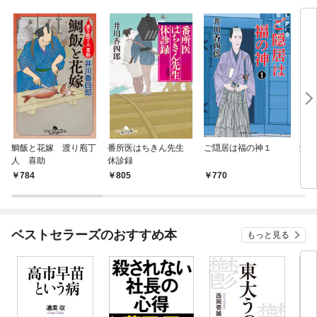
鯛飯と花嫁 渡り庖丁
番所医はちきん先生
ご隠居は福の神１
濡れ
人 喜助
休診録
784
805
770
9
ベストセラーズのおすすめ本
もっと見る