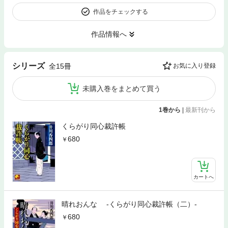
作品をチェックする
作品情報へ
シリーズ
全15冊
お気に入り登録
未購入巻をまとめて買う
1巻から
|
最新刊から
くらがり同心裁許帳
680
カートへ
晴れおんな ‐くらがり同心裁許帳（二）‐
680