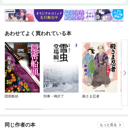
あわせてよく買われている本
隠密船頭
刑事・鳴沢了
殿さま忍者
警視
同じ作者の本
もっと見る