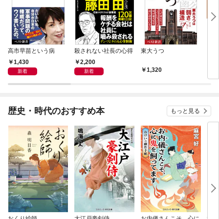
高市早苗という病
殺されない社長の心得
東大うつ
キジ
さん
1,430
2,200
奇跡
1,320
1,
新着
新着
歴史・時代のおすすめ本
もっと見る
おくり絵師
大江戸豪剣侍
お内儀さんこそ、心に
極道