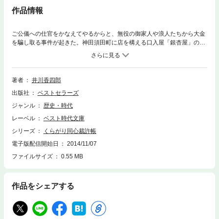
作品情報
ご公儀への仕官をかなえてやるからと、無役の御家人や浪人たちから大金
を騙し取る事件が起きた。神田須田町に店を構える口入屋「銀杏屋」の
主・勝蔵の企みは、勘定吟味役のお墨付きで信用させる周到ぶりであっ
た。捕縛後も勝蔵は巧みに言い逃れ、事件はくらがりに落ちるかと思われ
た・・・。 迷宮入り事件を扱う、南町奉行所の永尋書留役同心・角野忠
兵衛が奮闘する。シリーズ第五弾！
著者
井川香四郎
出版社
ベストセラーズ
ジャンル
歴史・時代
レーベル
ベスト時代文庫
シリーズ
くらがり同心裁許帳
電子版配信開始日
2014/11/07
ファイルサイズ
0.55 MB
作品をシェアする