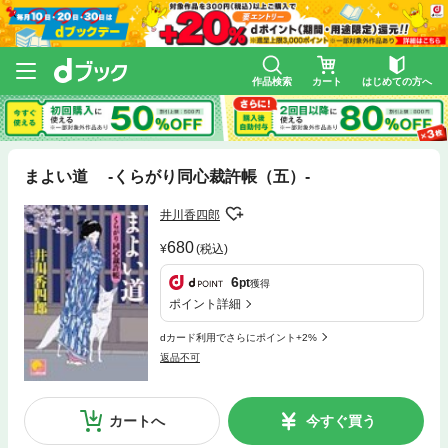
作品検索
カート
はじめての方へ
まよい道 ‐くらがり同心裁許帳（五）‐
井川香四郎
680
(税込)
6
pt
獲得
ポイント詳細
dカード利用でさらにポイント+2%
返品不可
カートへ
今すぐ買う